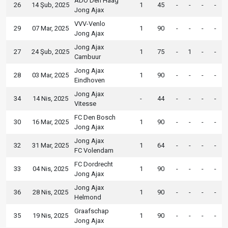
ADO Den Haag
26
14 Şub, 2025
1
45
-
-
-
-
Jong Ajax
VVV-Venlo
29
07 Mar, 2025
1
90
-
-
-
-
Jong Ajax
Jong Ajax
27
24 Şub, 2025
1
75
-
1
-
-
Cambuur
Jong Ajax
28
03 Mar, 2025
1
90
-
-
-
-
Eindhoven
Jong Ajax
34
14 Nis, 2025
-
44
-
-
-
-
Vitesse
FC Den Bosch
30
16 Mar, 2025
1
90
-
-
-
-
Jong Ajax
Jong Ajax
32
31 Mar, 2025
1
64
-
-
-
-
FC Volendam
FC Dordrecht
33
04 Nis, 2025
1
90
-
-
-
-
Jong Ajax
Jong Ajax
36
28 Nis, 2025
1
90
-
-
-
-
Helmond
Graafschap
35
19 Nis, 2025
1
90
-
-
-
-
Jong Ajax