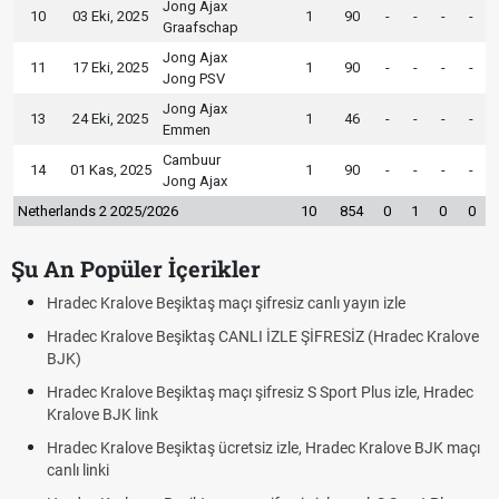
Jong Ajax
10
03 Eki, 2025
1
90
-
-
-
-
Graafschap
Jong Ajax
11
17 Eki, 2025
1
90
-
-
-
-
Jong PSV
Jong Ajax
13
24 Eki, 2025
1
46
-
-
-
-
Emmen
Cambuur
14
01 Kas, 2025
1
90
-
-
-
-
Jong Ajax
Netherlands 2 2025/2026
10
854
0
1
0
0
Şu An Popüler İçerikler
Hradec Kralove Beşiktaş maçı şifresiz canlı yayın izle
Hradec Kralove Beşiktaş CANLI İZLE ŞİFRESİZ (Hradec Kralove
BJK)
Hradec Kralove Beşiktaş maçı şifresiz S Sport Plus izle, Hradec
Kralove BJK link
Hradec Kralove Beşiktaş ücretsiz izle, Hradec Kralove BJK maçı
canlı linki