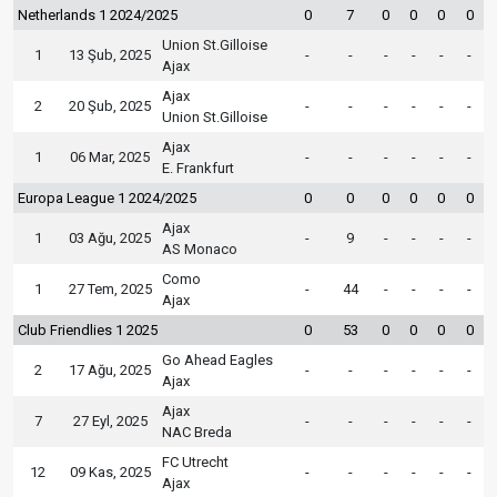
Netherlands 1 2024/2025
0
7
0
0
0
0
Union St.Gilloise
1
13 Şub, 2025
-
-
-
-
-
-
Ajax
Ajax
2
20 Şub, 2025
-
-
-
-
-
-
Union St.Gilloise
Ajax
1
06 Mar, 2025
-
-
-
-
-
-
E. Frankfurt
Europa League 1 2024/2025
0
0
0
0
0
0
Ajax
1
03 Ağu, 2025
-
9
-
-
-
-
AS Monaco
Como
1
27 Tem, 2025
-
44
-
-
-
-
Ajax
Club Friendlies 1 2025
0
53
0
0
0
0
Go Ahead Eagles
2
17 Ağu, 2025
-
-
-
-
-
-
Ajax
Ajax
7
27 Eyl, 2025
-
-
-
-
-
-
NAC Breda
FC Utrecht
12
09 Kas, 2025
-
-
-
-
-
-
Ajax