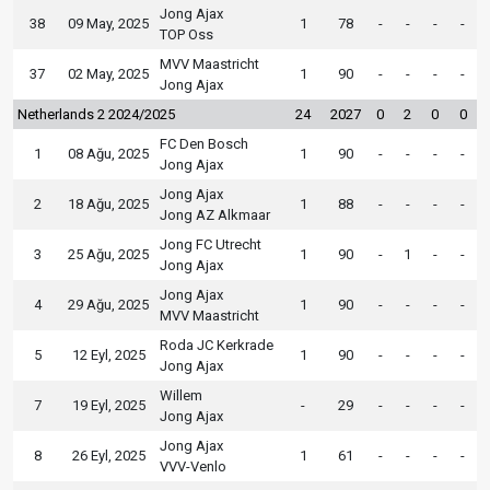
Jong Ajax
38
09 May, 2025
1
78
-
-
-
-
TOP Oss
MVV Maastricht
37
02 May, 2025
1
90
-
-
-
-
Jong Ajax
Netherlands 2 2024/2025
24
2027
0
2
0
0
FC Den Bosch
1
08 Ağu, 2025
1
90
-
-
-
-
Jong Ajax
Jong Ajax
2
18 Ağu, 2025
1
88
-
-
-
-
Jong AZ Alkmaar
Jong FC Utrecht
3
25 Ağu, 2025
1
90
-
1
-
-
Jong Ajax
Jong Ajax
4
29 Ağu, 2025
1
90
-
-
-
-
MVV Maastricht
Roda JC Kerkrade
5
12 Eyl, 2025
1
90
-
-
-
-
Jong Ajax
Willem
7
19 Eyl, 2025
-
29
-
-
-
-
Jong Ajax
Jong Ajax
8
26 Eyl, 2025
1
61
-
-
-
-
VVV-Venlo