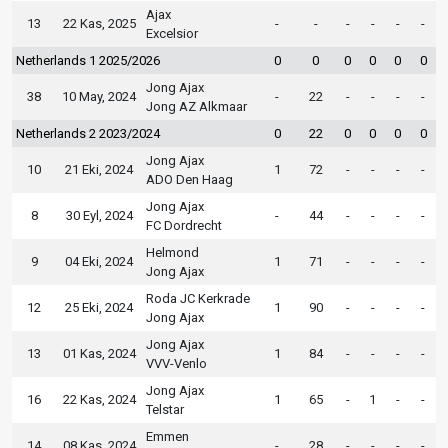
Ajax
13
22 Kas, 2025
-
-
-
-
-
-
Excelsior
Netherlands 1 2025/2026
0
0
0
0
0
0
Jong Ajax
38
10 May, 2024
-
22
-
-
-
-
Jong AZ Alkmaar
Netherlands 2 2023/2024
0
22
0
0
0
0
Jong Ajax
10
21 Eki, 2024
1
72
-
-
-
-
ADO Den Haag
Jong Ajax
8
30 Eyl, 2024
-
44
-
-
-
-
FC Dordrecht
Helmond
9
04 Eki, 2024
1
71
-
-
-
-
Jong Ajax
Roda JC Kerkrade
12
25 Eki, 2024
1
90
-
-
-
-
Jong Ajax
Jong Ajax
13
01 Kas, 2024
1
84
-
-
-
-
VVV-Venlo
Jong Ajax
16
22 Kas, 2024
1
65
-
1
-
-
Telstar
Emmen
14
08 Kas, 2024
-
28
-
-
-
-