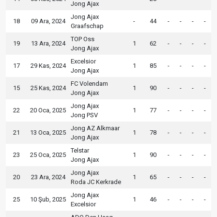
Jong Ajax
Jong Ajax
18
09 Ara, 2024
-
44
-
-
-
-
Graafschap
TOP Oss
19
13 Ara, 2024
1
62
-
-
-
-
Jong Ajax
Excelsior
17
29 Kas, 2024
1
85
-
-
-
-
Jong Ajax
FC Volendam
15
25 Kas, 2024
1
90
-
-
-
-
Jong Ajax
Jong Ajax
22
20 Oca, 2025
1
77
-
-
-
-
Jong PSV
Jong AZ Alkmaar
21
13 Oca, 2025
1
78
-
-
-
-
Jong Ajax
Telstar
23
25 Oca, 2025
1
90
-
-
-
-
Jong Ajax
Jong Ajax
20
23 Ara, 2024
1
65
-
-
-
-
Roda JC Kerkrade
Jong Ajax
25
10 Şub, 2025
1
46
-
-
-
-
Excelsior