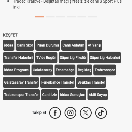
Hradec Kralove - Beşiktaş maçı şifresiz izle canlı S Sport Plus
linki
KEŞFET
iddaa
Canlı Skor
Puan Durumu
Canlı Anlatım
At Yarışı
Transfer Haberleri
TV'de Bugün
Süper Lig Fikstür
Süper Lig Haberleri
iddaa Programı
Galatasaray
Fenerbahçe
Beşiktaş
Trabzonspor
Galatasaray Transfer
Fenerbahçe Transfer
Beşiktaş Transfer
Trabzonspor Transfer
Canlı İzle
iddaa Sonuçları
Aktif Sayaç
Takip Et