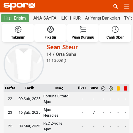
ANA SAYFA
İLK11 KUR
At Yarışı Bankoları
TV'
Hızlı Erişim
Takımım
Fikstür
Puan Durumu
Canlı Skor
Sean Steur
14 / Orta Saha
11.1.2008 ()
Hafta
Tarih
Maç
İlk11
Süre
Fortuna Sittard
22
09 Şub, 2025
-
-
-
-
-
-
Ajax
Ajax
23
16 Şub, 2025
-
7
-
-
-
-
Heracles
PEC Zwolle
25
09 Mar, 2025
-
-
-
-
-
-
Ajax