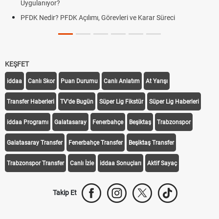
Uygulanıyor?
PFDK Nedir? PFDK Açılımı, Görevleri ve Karar Süreci
KEŞFET
iddaa
Canlı Skor
Puan Durumu
Canlı Anlatım
At Yarışı
Transfer Haberleri
TV'de Bugün
Süper Lig Fikstür
Süper Lig Haberleri
iddaa Programı
Galatasaray
Fenerbahçe
Beşiktaş
Trabzonspor
Galatasaray Transfer
Fenerbahçe Transfer
Beşiktaş Transfer
Trabzonspor Transfer
Canlı İzle
iddaa Sonuçları
Aktif Sayaç
Takip Et