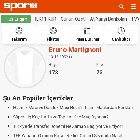
İLK11 KUR
Günün Özeti
At Yarışı Bankoları
TV'
Hızlı Erişim
Takımım
Fikstür
Puan Durumu
Canlı Skor
Bruno Martignoni
13.12.1992 ()
Boy:
Kilo:
178
73
Şu An Popüler İçerikler
Hazırlık Maçı ve Dostluk Maçı Nedir? Resmî Maçlardan Farkları
Süper Lig Kaç Hafta ve Toplam Kaç Maç Oynanır?
Türkiye'de Transfer Dönemi Ne Zaman Başlıyor ve Bitiyor?
TFF Yabancı Oyuncu Kuralı Nedir? Güncel Sezonda Nasıl