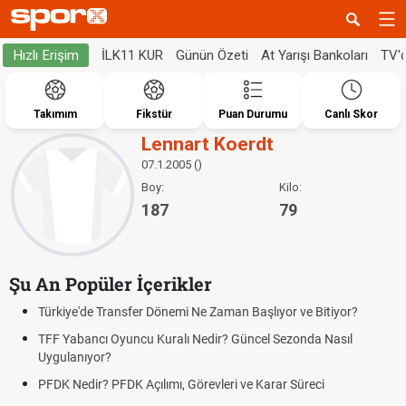
İLK11 KUR
Günün Özeti
At Yarışı Bankoları
TV'
Hızlı Erişim
Takımım
Fikstür
Puan Durumu
Canlı Skor
Lennart Koerdt
07.1.2005 ()
Boy:
Kilo:
187
79
Şu An Popüler İçerikler
Türkiye'de Transfer Dönemi Ne Zaman Başlıyor ve Bitiyor?
TFF Yabancı Oyuncu Kuralı Nedir? Güncel Sezonda Nasıl
Uygulanıyor?
PFDK Nedir? PFDK Açılımı, Görevleri ve Karar Süreci