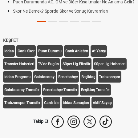
Puan Durumunda AG, OM ve Diğer Kısaltmalar Ne Anlama Gelir?
Skor Ne Demek? Sporda Skor ve Sonuç Kavramları
KEŞFET
iddaa
Canlı Skor
Puan Durumu
Canlı Anlatım
At Yarışı
Transfer Haberleri
TV'de Bugün
Süper Lig Fikstür
Süper Lig Haberleri
iddaa Programı
Galatasaray
Fenerbahçe
Beşiktaş
Trabzonspor
Galatasaray Transfer
Fenerbahçe Transfer
Beşiktaş Transfer
Trabzonspor Transfer
Canlı İzle
iddaa Sonuçları
Aktif Sayaç
Takip Et