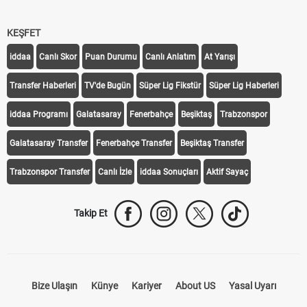
KEŞFET
iddaa
Canlı Skor
Puan Durumu
Canlı Anlatım
At Yarışı
Transfer Haberleri
TV'de Bugün
Süper Lig Fikstür
Süper Lig Haberleri
iddaa Programı
Galatasaray
Fenerbahçe
Beşiktaş
Trabzonspor
Galatasaray Transfer
Fenerbahçe Transfer
Beşiktaş Transfer
Trabzonspor Transfer
Canlı İzle
iddaa Sonuçları
Aktif Sayaç
Takip Et
Bize Ulaşın
Künye
Kariyer
About US
Yasal Uyarı