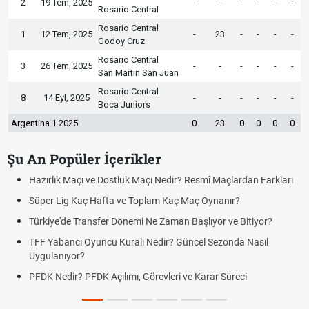
2
19 Tem, 2025
-
-
-
-
-
-
Rosario Central
Rosario Central
1
12 Tem, 2025
-
23
-
-
-
-
Godoy Cruz
Rosario Central
3
26 Tem, 2025
-
-
-
-
-
-
San Martin San Juan
Rosario Central
8
14 Eyl, 2025
-
-
-
-
-
-
Boca Juniors
Argentina 1 2025
0
23
0
0
0
0
Şu An Popüler İçerikler
Hazırlık Maçı ve Dostluk Maçı Nedir? Resmî Maçlardan Farkları
Süper Lig Kaç Hafta ve Toplam Kaç Maç Oynanır?
Türkiye'de Transfer Dönemi Ne Zaman Başlıyor ve Bitiyor?
TFF Yabancı Oyuncu Kuralı Nedir? Güncel Sezonda Nasıl
Uygulanıyor?
PFDK Nedir? PFDK Açılımı, Görevleri ve Karar Süreci