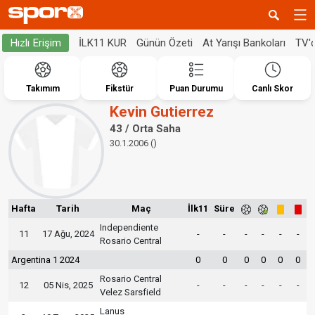
İLK11 KUR
Günün Özeti
At Yarışı Bankoları
TV'
Hızlı Erişim
Takımım
Fikstür
Puan Durumu
Canlı Skor
Kevin Gutierrez
43 / Orta Saha
30.1.2006 ()
Hafta
Tarih
Maç
İlk11
Süre
Independiente
11
17 Ağu, 2024
-
-
-
-
-
-
Rosario Central
Argentina 1 2024
0
0
0
0
0
0
Rosario Central
12
05 Nis, 2025
-
-
-
-
-
-
Velez Sarsfield
Lanus