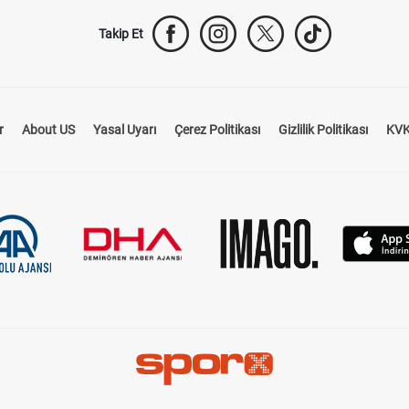
Takip Et
r
About US
Yasal Uyarı
Çerez Politikası
Gizlilik Politikası
KVK