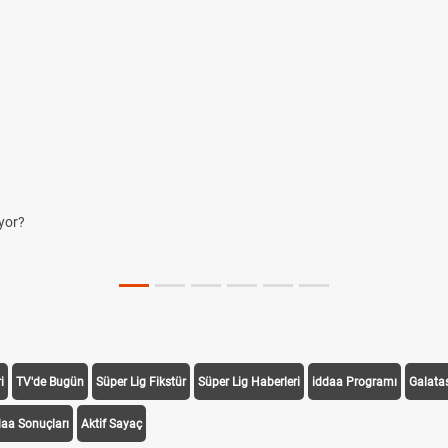
yor?
i
TV'de Bugün
Süper Lig Fikstür
Süper Lig Haberleri
iddaa Programı
Galata
daa Sonuçları
Aktif Sayaç