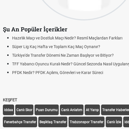
Şu An Popüler İçerikler
Hazırlık Maçı ve Dostluk Maçı Nedir? Resmî Maçlardan Farkları
Süper Lig Kaç Hafta ve Toplam Kaç Maç Oynanır?
Türkiye'de Transfer Dönemi Ne Zaman Başlıyor ve Bitiyor?
TFF Yabancı Oyuncu Kuralı Nedir? Güncel Sezonda Nasıl Uygulanı
PFDK Nedir? PFDK Açılımı, Görevleri ve Karar Süreci
KEŞFET
iddaa
Canlı Skor
Puan Durumu
Canlı Anlatım
At Yarışı
Transfer Haberler
Fenerbahçe Transfer
Beşiktaş Transfer
Trabzonspor Transfer
Canlı İzle
id