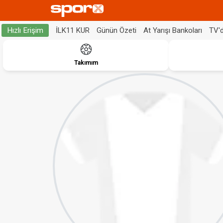
İLK11 KUR
Günün Özeti
At Yarışı Bankoları
TV'
Hızlı Erişim
Takımım