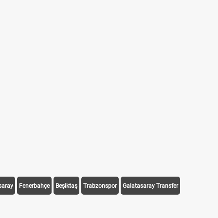
saray
Fenerbahçe
Beşiktaş
Trabzonspor
Galatasaray Transfer