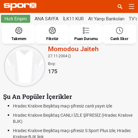
ANA SAYFA
İLK11 KUR
At Yarışı Bankoları
TV'
Hızlı Erişim
Takımım
Fikstür
Puan Durumu
Canlı Skor
Momodou Jaiteh
27.11.2004 ()
Boy:
175
Şu An Popüler İçerikler
Hradec Kralove Beşiktaş maçı şifresiz canlı yayın izle
Hradec Kralove Beşiktaş CANLI İZLE ŞİFRESİZ (Hradec Kralove
BJK)
Hradec Kralove Beşiktaş maçı şifresiz S Sport Plus izle, Hradec
Kralove BJK link