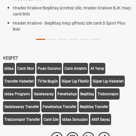
Hradec Kralove Beşiktaş ücretsiz izle, Hradec Kralove BJK maçı
canlı linki
Hradec Kralove - Beşiktaş maçı şifresiz izle canlı S Sport Plus
linki
KEŞFET
iddaa
Canlı Skor
Puan Durumu
Canlı Anlatım
At Yarışı
Transfer Haberleri
TV'de Bugün
Süper Lig Fikstür
Süper Lig Haberleri
iddaa Programı
Galatasaray
Fenerbahçe
Beşiktaş
Trabzonspor
Galatasaray Transfer
Fenerbahçe Transfer
Beşiktaş Transfer
Trabzonspor Transfer
Canlı İzle
iddaa Sonuçları
Aktif Sayaç