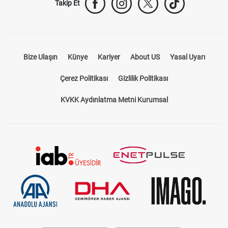
Takip Et
Bize Ulaşın
Künye
Kariyer
About US
Yasal Uyarı
Çerez Politikası
Gizlilik Politikası
KVKK Aydınlatma Metni Kurumsal