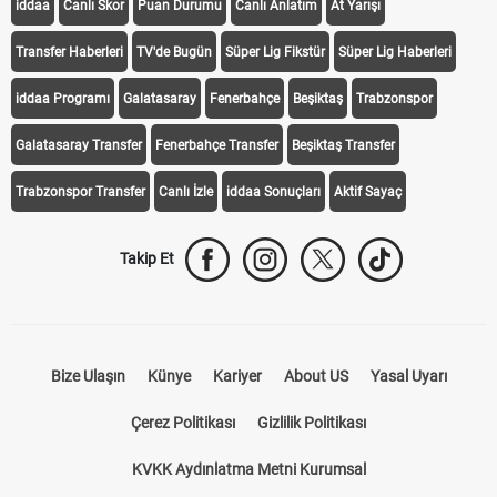
iddaa
Canlı Skor
Puan Durumu
Canlı Anlatım
At Yarışı
Transfer Haberleri
TV'de Bugün
Süper Lig Fikstür
Süper Lig Haberleri
iddaa Programı
Galatasaray
Fenerbahçe
Beşiktaş
Trabzonspor
Galatasaray Transfer
Fenerbahçe Transfer
Beşiktaş Transfer
Trabzonspor Transfer
Canlı İzle
iddaa Sonuçları
Aktif Sayaç
Takip Et
Bize Ulaşın
Künye
Kariyer
About US
Yasal Uyarı
Çerez Politikası
Gizlilik Politikası
KVKK Aydınlatma Metni Kurumsal