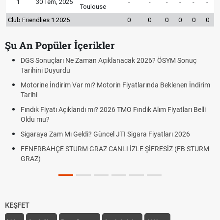
1
30 Tem, 2025
-
-
-
-
-
-
Toulouse
Club Friendlies 1 2025
0
0
0
0
0
0
Şu An Popüler İçerikler
DGS Sonuçları Ne Zaman Açıklanacak 2026? ÖSYM Sonuç
Tarihini Duyurdu
Motorine İndirim Var mı? Motorin Fiyatlarında Beklenen İndirim
Tarihi
Fındık Fiyatı Açıklandı mı? 2026 TMO Fındık Alım Fiyatları Belli
Oldu mu?
Sigaraya Zam Mı Geldi? Güncel JTI Sigara Fiyatları 2026
FENERBAHÇE STURM GRAZ CANLI İZLE ŞİFRESİZ (FB STURM
GRAZ)
KEŞFET