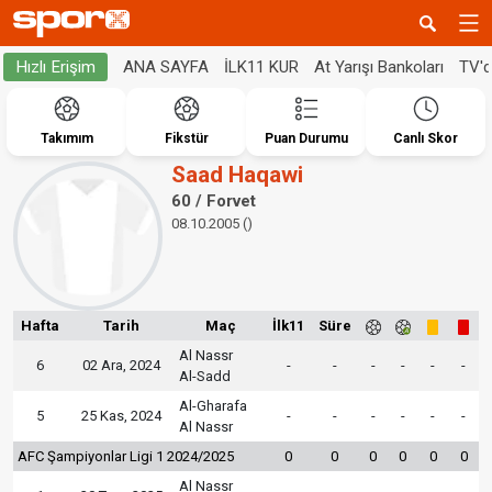
ANA SAYFA
İLK11 KUR
At Yarışı Bankoları
TV'
Hızlı Erişim
Takımım
Fikstür
Puan Durumu
Canlı Skor
Saad Haqawi
60 / Forvet
08.10.2005 ()
Hafta
Tarih
Maç
İlk11
Süre
Al Nassr
6
02 Ara, 2024
-
-
-
-
-
-
Al-Sadd
Al-Gharafa
5
25 Kas, 2024
-
-
-
-
-
-
Al Nassr
AFC Şampiyonlar Ligi 1 2024/2025
0
0
0
0
0
0
Al Nassr