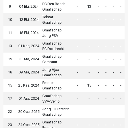
FC Den Bosch
9
04 Eki, 2024
-
13
-
-
-
-
Graafschap
Telstar
10
12 Eki, 2024
-
-
-
-
-
-
Graafschap
Graafschap
11
18 Eki, 2024
-
-
-
-
-
-
Jong PSV
Graafschap
13
01 Kas, 2024
-
-
-
-
-
-
FC Dordrecht
Graafschap
19
13 Ara, 2024
-
-
-
-
-
-
Cambuur
Jong Ajax
18
09 Ara, 2024
-
-
-
-
-
-
Graafschap
Emmen
15
25 Kas, 2024
-
15
-
-
-
-
Graafschap
Graafschap
17
01 Ara, 2024
-
-
-
-
-
-
VVV-Venlo
Jong FC Utrecht
22
20 Oca, 2025
-
-
-
-
-
-
Graafschap
Graafschap
23
24 Oca, 2025
-
-
-
-
-
-
Emmen