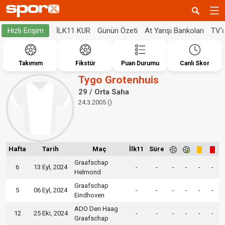
İLK11 KUR
Günün Özeti
At Yarışı Bankoları
TV'
Hızlı Erişim
Takımım
Fikstür
Puan Durumu
Canlı Skor
Tygo Grotenhuis
29 / Orta Saha
24.3.2005 ()
Hafta
Tarih
Maç
İlk11
Süre
Graafschap
6
13 Eyl, 2024
-
-
-
-
-
-
Helmond
Graafschap
5
06 Eyl, 2024
-
-
-
-
-
-
Eindhoven
ADO Den Haag
12
25 Eki, 2024
-
-
-
-
-
-
Graafschap