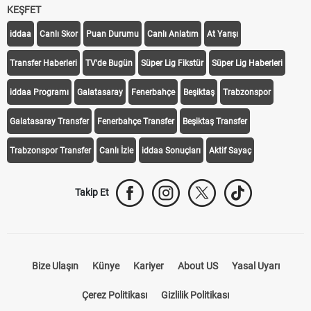
KEŞFET
iddaa
Canlı Skor
Puan Durumu
Canlı Anlatım
At Yarışı
Transfer Haberleri
TV'de Bugün
Süper Lig Fikstür
Süper Lig Haberleri
iddaa Programı
Galatasaray
Fenerbahçe
Beşiktaş
Trabzonspor
Galatasaray Transfer
Fenerbahçe Transfer
Beşiktaş Transfer
Trabzonspor Transfer
Canlı İzle
iddaa Sonuçları
Aktif Sayaç
Takip Et
Bize Ulaşın
Künye
Kariyer
About US
Yasal Uyarı
Çerez Politikası
Gizlilik Politikası