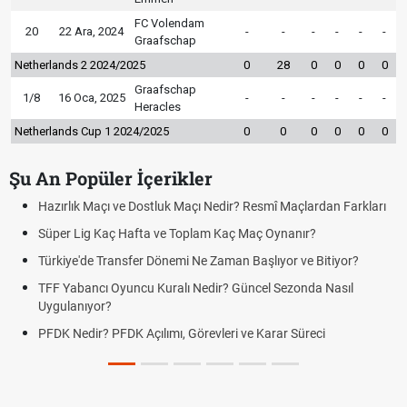
FC Volendam
20
22 Ara, 2024
-
-
-
-
-
-
Graafschap
Netherlands 2 2024/2025
0
28
0
0
0
0
Graafschap
1/8
16 Oca, 2025
-
-
-
-
-
-
Heracles
Netherlands Cup 1 2024/2025
0
0
0
0
0
0
Şu An Popüler İçerikler
Hazırlık Maçı ve Dostluk Maçı Nedir? Resmî Maçlardan Farkları
Süper Lig Kaç Hafta ve Toplam Kaç Maç Oynanır?
Türkiye'de Transfer Dönemi Ne Zaman Başlıyor ve Bitiyor?
TFF Yabancı Oyuncu Kuralı Nedir? Güncel Sezonda Nasıl
Uygulanıyor?
PFDK Nedir? PFDK Açılımı, Görevleri ve Karar Süreci