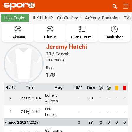
İLK11 KUR
Günün Özeti
At Yarışı Bankoları
TV'
Hızlı Erişim
Takımım
Fikstür
Puan Durumu
Canlı Skor
Jeremy Hatchi
20 / Forvet
13.6.2005 ()
Boy:
178
Hafta
Tarih
Maç
İlk11
Süre
Lorient
7
27 Eyl, 2024
-
33
-
-
-
-
Ajaccio
Pau
6
24 Eyl, 2024
-
-
-
-
-
-
Lorient
France 2 2024/2025
0
33
0
0
0
0
Guingamp