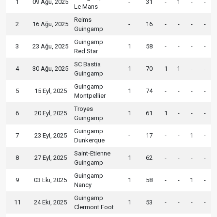
1
09 Ağu, 2025
-
31
-
1
-
-
Le Mans
Reims
2
16 Ağu, 2025
-
16
-
-
-
-
Guingamp
Guingamp
3
23 Ağu, 2025
1
58
-
-
-
-
Red Star
SC Bastia
4
30 Ağu, 2025
1
70
1
1
-
-
Guingamp
Guingamp
5
15 Eyl, 2025
1
74
-
-
-
-
Montpellier
Troyes
6
20 Eyl, 2025
1
61
1
-
-
-
Guingamp
Guingamp
7
23 Eyl, 2025
-
17
-
-
1
-
Dunkerque
Saint-Etienne
8
27 Eyl, 2025
1
62
-
-
-
-
Guingamp
Guingamp
9
03 Eki, 2025
1
58
-
-
1
-
Nancy
Guingamp
11
24 Eki, 2025
1
53
-
-
-
-
Clermont Foot