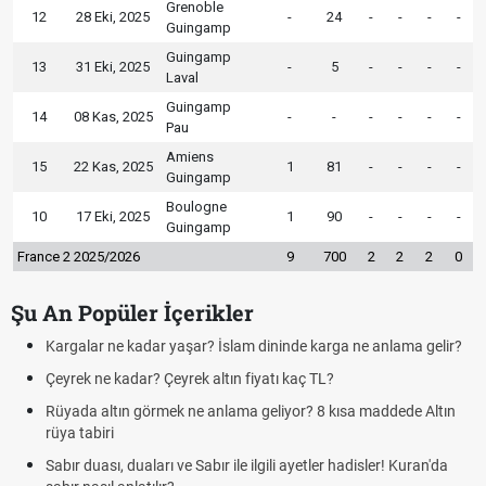
Grenoble
12
28 Eki, 2025
-
24
-
-
-
-
Guingamp
Guingamp
13
31 Eki, 2025
-
5
-
-
-
-
Laval
Guingamp
14
08 Kas, 2025
-
-
-
-
-
-
Pau
Amiens
15
22 Kas, 2025
1
81
-
-
-
-
Guingamp
Boulogne
10
17 Eki, 2025
1
90
-
-
-
-
Guingamp
France 2 2025/2026
9
700
2
2
2
0
Şu An Popüler İçerikler
Kargalar ne kadar yaşar? İslam dininde karga ne anlama gelir?
Çeyrek ne kadar? Çeyrek altın fiyatı kaç TL?
Rüyada altın görmek ne anlama geliyor? 8 kısa maddede Altın
rüya tabiri
Sabır duası, duaları ve Sabır ile ilgili ayetler hadisler! Kuran'da