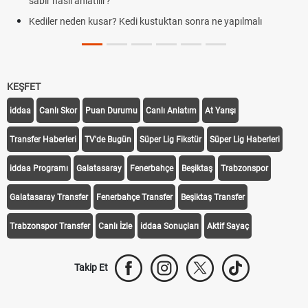
sabır nasıl anlatılır?
Kediler neden kusar? Kedi kustuktan sonra ne yapılmalı
KEŞFET
iddaa
Canlı Skor
Puan Durumu
Canlı Anlatım
At Yarışı
Transfer Haberleri
TV'de Bugün
Süper Lig Fikstür
Süper Lig Haberleri
iddaa Programı
Galatasaray
Fenerbahçe
Beşiktaş
Trabzonspor
Galatasaray Transfer
Fenerbahçe Transfer
Beşiktaş Transfer
Trabzonspor Transfer
Canlı İzle
iddaa Sonuçları
Aktif Sayaç
Takip Et