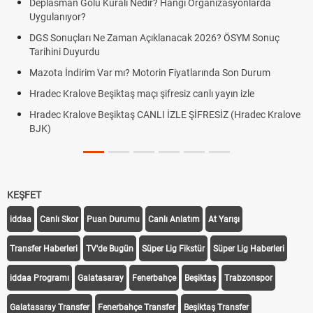
Deplasman Golü Kuralı Nedir? Hangi Organizasyonlarda
Uygulanıyor?
DGS Sonuçları Ne Zaman Açıklanacak 2026? ÖSYM Sonuç
Tarihini Duyurdu
Mazota İndirim Var mı? Motorin Fiyatlarında Son Durum
Hradec Kralove Beşiktaş maçı şifresiz canlı yayın izle
Hradec Kralove Beşiktaş CANLI İZLE ŞİFRESİZ (Hradec Kralove
BJK)
KEŞFET
iddaa
Canlı Skor
Puan Durumu
Canlı Anlatım
At Yarışı
Transfer Haberleri
TV'de Bugün
Süper Lig Fikstür
Süper Lig Haberleri
iddaa Programı
Galatasaray
Fenerbahçe
Beşiktaş
Trabzonspor
Galatasaray Transfer
Fenerbahçe Transfer
Beşiktaş Transfer