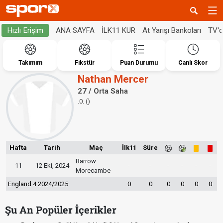
ANA SAYFA
İLK11 KUR
At Yarışı Bankoları
TV'
Hızlı Erişim
Takımım
Fikstür
Puan Durumu
Canlı Skor
Nathan Mercer
27 / Orta Saha
.0. ()
Hafta
Tarih
Maç
İlk11
Süre
Barrow
11
12 Eki, 2024
-
-
-
-
-
-
Morecambe
England 4 2024/2025
0
0
0
0
0
0
Şu An Popüler İçerikler