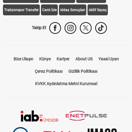
Trabzonspor Transfer
Canlı İzle
iddaa Sonuçları
Aktif Sayaç
Takip Et
Bize Ulaşın
Künye
Kariyer
About US
Yasal Uyarı
Çerez Politikası
Gizlilik Politikası
KVKK Aydınlatma Metni Kurumsal