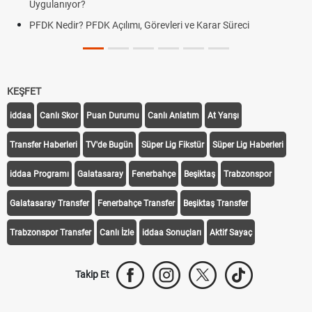
Uygulanıyor?
PFDK Nedir? PFDK Açılımı, Görevleri ve Karar Süreci
KEŞFET
iddaa
Canlı Skor
Puan Durumu
Canlı Anlatım
At Yarışı
Transfer Haberleri
TV'de Bugün
Süper Lig Fikstür
Süper Lig Haberleri
iddaa Programı
Galatasaray
Fenerbahçe
Beşiktaş
Trabzonspor
Galatasaray Transfer
Fenerbahçe Transfer
Beşiktaş Transfer
Trabzonspor Transfer
Canlı İzle
iddaa Sonuçları
Aktif Sayaç
Takip Et