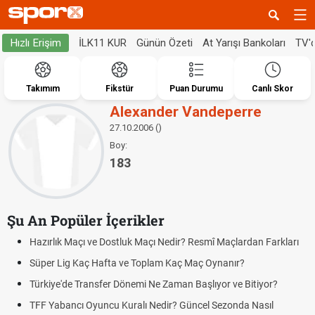
İLK11 KUR
Günün Özeti
At Yarışı Bankoları
TV'
Hızlı Erişim
Takımım
Fikstür
Puan Durumu
Canlı Skor
Alexander Vandeperre
27.10.2006 ()
Boy:
183
Şu An Popüler İçerikler
Hazırlık Maçı ve Dostluk Maçı Nedir? Resmî Maçlardan Farkları
Süper Lig Kaç Hafta ve Toplam Kaç Maç Oynanır?
Türkiye'de Transfer Dönemi Ne Zaman Başlıyor ve Bitiyor?
TFF Yabancı Oyuncu Kuralı Nedir? Güncel Sezonda Nasıl