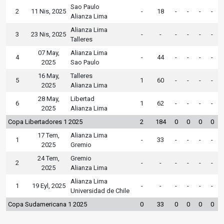
Sao Paulo
2
11 Nis, 2025
-
18
-
-
-
-
Alianza Lima
Alianza Lima
3
23 Nis, 2025
-
-
-
-
-
-
Talleres
07 May,
Alianza Lima
4
-
44
-
-
-
-
2025
Sao Paulo
16 May,
Talleres
5
1
60
-
-
-
-
2025
Alianza Lima
28 May,
Libertad
6
1
62
-
-
-
-
2025
Alianza Lima
Copa Libertadores 1 2025
2
184
0
0
0
0
17 Tem,
Alianza Lima
1
-
33
-
-
-
-
2025
Gremio
24 Tem,
Gremio
2
-
-
-
-
-
-
2025
Alianza Lima
Alianza Lima
1
19 Eyl, 2025
-
-
-
-
-
-
Universidad de Chile
Copa Sudamericana 1 2025
0
33
0
0
0
0