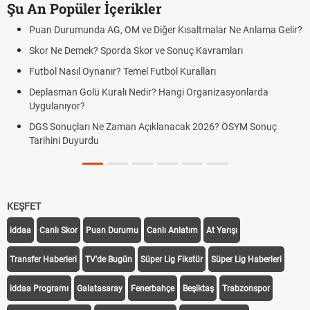
Şu An Popüler İçerikler
Puan Durumunda AG, OM ve Diğer Kısaltmalar Ne Anlama Gelir?
Skor Ne Demek? Sporda Skor ve Sonuç Kavramları
Futbol Nasıl Oynanır? Temel Futbol Kuralları
Deplasman Golü Kuralı Nedir? Hangi Organizasyonlarda
Uygulanıyor?
DGS Sonuçları Ne Zaman Açıklanacak 2026? ÖSYM Sonuç
Tarihini Duyurdu
KEŞFET
iddaa
Canlı Skor
Puan Durumu
Canlı Anlatım
At Yarışı
Transfer Haberleri
TV'de Bugün
Süper Lig Fikstür
Süper Lig Haberleri
iddaa Programı
Galatasaray
Fenerbahçe
Beşiktaş
Trabzonspor