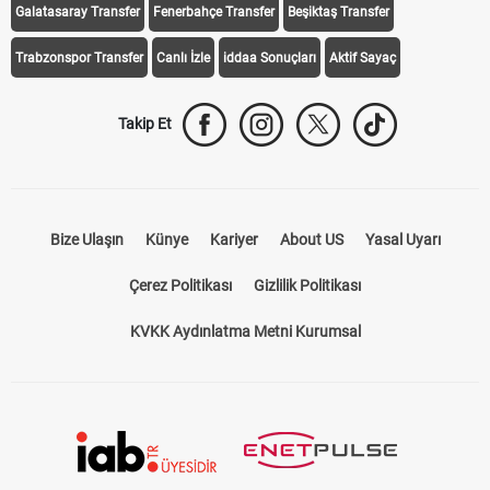
Galatasaray Transfer
Fenerbahçe Transfer
Beşiktaş Transfer
Trabzonspor Transfer
Canlı İzle
iddaa Sonuçları
Aktif Sayaç
Takip Et
Bize Ulaşın
Künye
Kariyer
About US
Yasal Uyarı
Çerez Politikası
Gizlilik Politikası
KVKK Aydınlatma Metni Kurumsal