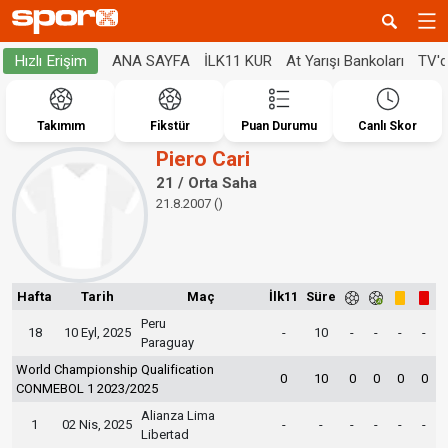
ANA SAYFA
İLK11 KUR
At Yarışı Bankoları
TV'
Hızlı Erişim
Takımım
Fikstür
Puan Durumu
Canlı Skor
Piero Cari
21 / Orta Saha
21.8.2007 ()
Hafta
Tarih
Maç
İlk11
Süre
Peru
18
10 Eyl, 2025
-
10
-
-
-
-
Paraguay
World Championship Qualification
0
10
0
0
0
0
CONMEBOL 1 2023/2025
Alianza Lima
1
02 Nis, 2025
-
-
-
-
-
-
Libertad