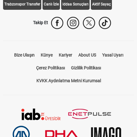
Trabzonspor Transfer
Canlı İzle
iddaa Sonuçları
Aktif Sayaç
Takip Et
Bize Ulaşın
Künye
Kariyer
About US
Yasal Uyarı
Çerez Politikası
Gizlilik Politikası
KVKK Aydınlatma Metni Kurumsal