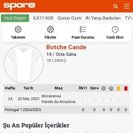
İLK11 KUR
Günün Özeti
At Yarışı Bankoları
TV'
Hızlı Erişim
Takımım
Fikstür
Puan Durumu
Canlı Skor
Botche Cande
14 / Orta Saha
18.1.2004 ()
Hafta
Tarih
Maç
İlk11
Süre
Moreirense
24
02 Mar, 2025
-
-
-
-
-
-
Estrela da Amadora
Portugal 1 2024/2025
0
0
0
0
0
0
Şu An Popüler İçerikler