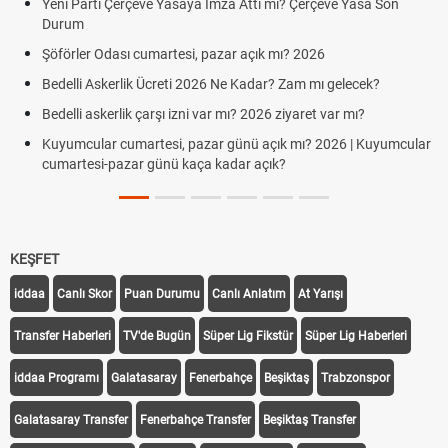
Yeni Parti Çerçeve Yasaya İmza Attı mı? Çerçeve Yasa Son
Durum
Şöförler Odası cumartesi, pazar açık mı? 2026
Bedelli Askerlik Ücreti 2026 Ne Kadar? Zam mı gelecek?
Bedelli askerlik çarşı izni var mı? 2026 ziyaret var mı?
Kuyumcular cumartesi, pazar günü açık mı? 2026 | Kuyumcular
cumartesi-pazar günü kaça kadar açık?
KEŞFET
iddaa
Canlı Skor
Puan Durumu
Canlı Anlatım
At Yarışı
Transfer Haberleri
TV'de Bugün
Süper Lig Fikstür
Süper Lig Haberleri
iddaa Programı
Galatasaray
Fenerbahçe
Beşiktaş
Trabzonspor
Galatasaray Transfer
Fenerbahçe Transfer
Beşiktaş Transfer