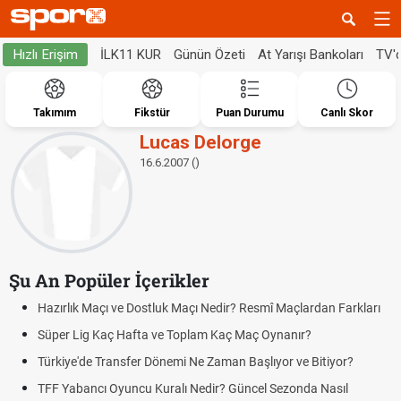
İLK11 KUR
Günün Özeti
At Yarışı Bankoları
TV'
Hızlı Erişim
Takımım
Fikstür
Puan Durumu
Canlı Skor
Lucas Delorge
16.6.2007 ()
Şu An Popüler İçerikler
Hazırlık Maçı ve Dostluk Maçı Nedir? Resmî Maçlardan Farkları
Süper Lig Kaç Hafta ve Toplam Kaç Maç Oynanır?
Türkiye'de Transfer Dönemi Ne Zaman Başlıyor ve Bitiyor?
TFF Yabancı Oyuncu Kuralı Nedir? Güncel Sezonda Nasıl