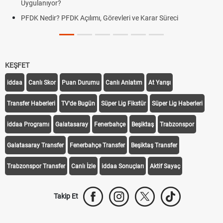
Uygulanıyor?
PFDK Nedir? PFDK Açılımı, Görevleri ve Karar Süreci
KEŞFET
iddaa
Canlı Skor
Puan Durumu
Canlı Anlatım
At Yarışı
Transfer Haberleri
TV'de Bugün
Süper Lig Fikstür
Süper Lig Haberleri
iddaa Programı
Galatasaray
Fenerbahçe
Beşiktaş
Trabzonspor
Galatasaray Transfer
Fenerbahçe Transfer
Beşiktaş Transfer
Trabzonspor Transfer
Canlı İzle
iddaa Sonuçları
Aktif Sayaç
Takip Et