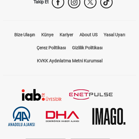
Takip Et
Bize Ulaşın
Künye
Kariyer
About US
Yasal Uyarı
Çerez Politikası
Gizlilik Politikası
KVKK Aydınlatma Metni Kurumsal