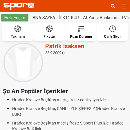
ANA SAYFA
İLK11 KUR
At Yarışı Bankoları
TV'
Hızlı Erişim
Takımım
Fikstür
Puan Durumu
Canlı Skor
Patrik Isaksen
22.9.2009 ()
Şu An Popüler İçerikler
Hradec Kralove Beşiktaş maçı şifresiz canlı yayın izle
Hradec Kralove Beşiktaş CANLI İZLE ŞİFRESİZ (Hradec Kralove
BJK)
Hradec Kralove Beşiktaş maçı şifresiz S Sport Plus izle, Hradec
Kralove BJK link