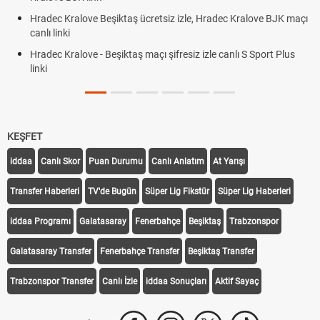
Hradec Kralove Beşiktaş ücretsiz izle, Hradec Kralove BJK maçı
canlı linki
Hradec Kralove - Beşiktaş maçı şifresiz izle canlı S Sport Plus
linki
KEŞFET
iddaa
Canlı Skor
Puan Durumu
Canlı Anlatım
At Yarışı
Transfer Haberleri
TV'de Bugün
Süper Lig Fikstür
Süper Lig Haberleri
iddaa Programı
Galatasaray
Fenerbahçe
Beşiktaş
Trabzonspor
Galatasaray Transfer
Fenerbahçe Transfer
Beşiktaş Transfer
Trabzonspor Transfer
Canlı İzle
iddaa Sonuçları
Aktif Sayaç