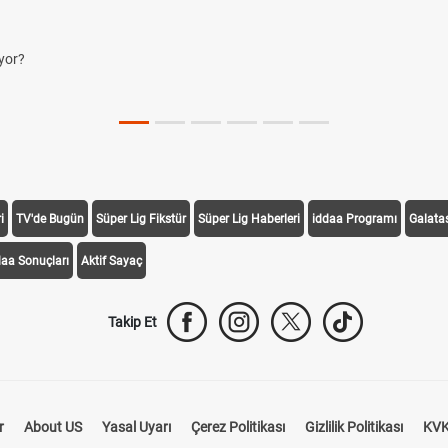
yor?
i
TV'de Bugün
Süper Lig Fikstür
Süper Lig Haberleri
iddaa Programı
Galata
daa Sonuçları
Aktif Sayaç
Takip Et
r
About US
Yasal Uyarı
Çerez Politikası
Gizlilik Politikası
KVK