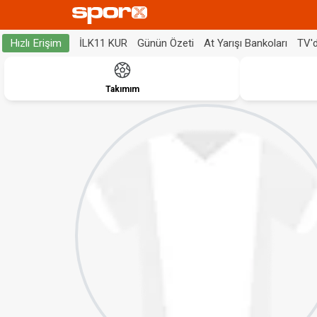
İLK11 KUR
Günün Özeti
At Yarışı Bankoları
TV'
Hızlı Erişim
Takımım