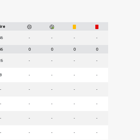
üre
46
-
-
-
-
46
0
0
0
0
26
-
-
-
-
8
-
-
-
-
-
-
-
-
-
-
-
-
-
-
-
-
-
-
-
-
-
-
-
-