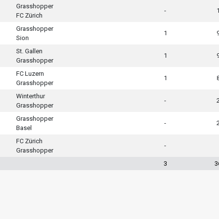
Grasshopper
-
FC Zürich
Grasshopper
1
Sion
St. Gallen
1
Grasshopper
FC Luzern
1
Grasshopper
Winterthur
-
Grasshopper
Grasshopper
-
Basel
FC Zürich
-
Grasshopper
3
3