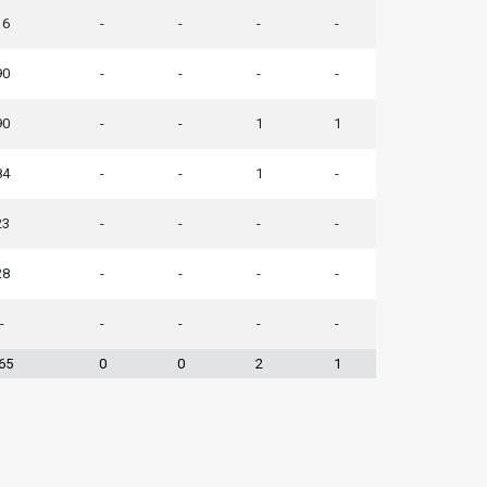
16
-
-
-
-
90
-
-
-
-
90
-
-
1
1
84
-
-
1
-
23
-
-
-
-
28
-
-
-
-
-
-
-
-
-
65
0
0
2
1