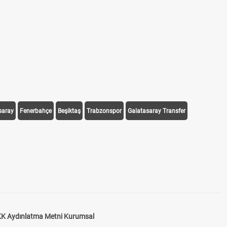
saray
Fenerbahçe
Beşiktaş
Trabzonspor
Galatasaray Transfer
K Aydınlatma Metni Kurumsal