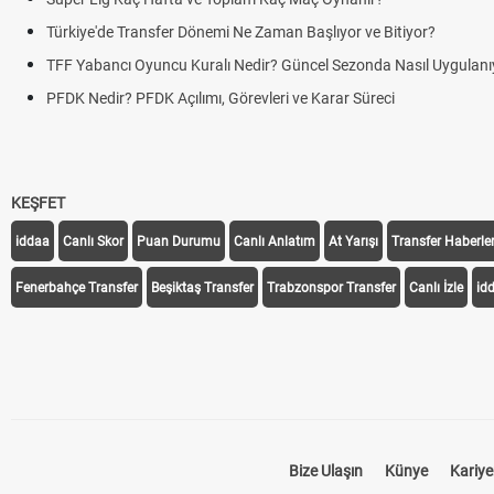
Türkiye'de Transfer Dönemi Ne Zaman Başlıyor ve Bitiyor?
TFF Yabancı Oyuncu Kuralı Nedir? Güncel Sezonda Nasıl Uygulanı
PFDK Nedir? PFDK Açılımı, Görevleri ve Karar Süreci
KEŞFET
iddaa
Canlı Skor
Puan Durumu
Canlı Anlatım
At Yarışı
Transfer Haberler
Fenerbahçe Transfer
Beşiktaş Transfer
Trabzonspor Transfer
Canlı İzle
id
Bize Ulaşın
Künye
Kariye