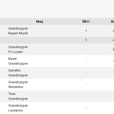
Maç
İlk11
S
Grasshopper
1
Bayern Munih
1
Grasshopper
-
FC Luzern
Basel
-
Grasshopper
Servette
-
Grasshopper
Grasshopper
-
Winterthur
Thun
-
Grasshopper
Grasshopper
-
Lausanne