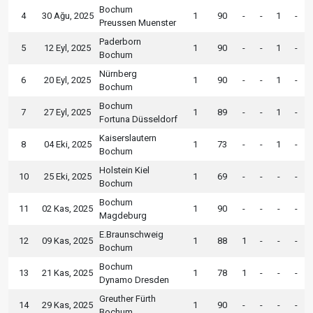
Bochum
4
30 Ağu, 2025
1
90
-
-
1
-
Preussen Muenster
Paderborn
5
12 Eyl, 2025
1
90
-
-
1
-
Bochum
Nürnberg
6
20 Eyl, 2025
1
90
-
-
1
-
Bochum
Bochum
7
27 Eyl, 2025
1
89
-
-
1
-
Fortuna Düsseldorf
Kaiserslautern
8
04 Eki, 2025
1
73
-
-
1
-
Bochum
Holstein Kiel
10
25 Eki, 2025
1
69
-
-
-
-
Bochum
Bochum
11
02 Kas, 2025
1
90
-
-
-
-
Magdeburg
E.Braunschweig
12
09 Kas, 2025
1
88
1
-
-
-
Bochum
Bochum
13
21 Kas, 2025
1
78
1
-
-
-
Dynamo Dresden
Greuther Fürth
14
29 Kas, 2025
1
90
-
-
-
-
Bochum