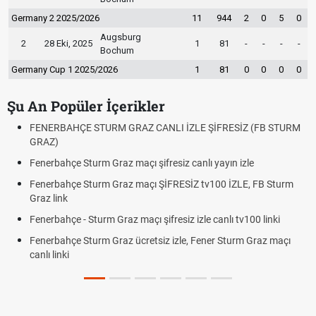
Germany 2 2025/2026
11
944
2
0
5
0
Augsburg
2
28 Eki, 2025
1
81
-
-
-
-
Bochum
Germany Cup 1 2025/2026
1
81
0
0
0
0
Şu An Popüler İçerikler
FENERBAHÇE STURM GRAZ CANLI İZLE ŞİFRESİZ (FB STURM
GRAZ)
Fenerbahçe Sturm Graz maçı şifresiz canlı yayın izle
Fenerbahçe Sturm Graz maçı ŞİFRESİZ tv100 İZLE, FB Sturm
Graz link
Fenerbahçe - Sturm Graz maçı şifresiz izle canlı tv100 linki
Fenerbahçe Sturm Graz ücretsiz izle, Fener Sturm Graz maçı
canlı linki