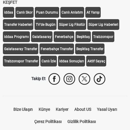
KEŞFET
iddaa
Canlı Skor
Puan Durumu
Canlı Anlatım
At Yarışı
Transfer Haberleri
TV'de Bugün
Süper Lig Fikstür
Süper Lig Haberleri
iddaa Programı
Galatasaray
Fenerbahçe
Beşiktaş
Trabzonspor
Galatasaray Transfer
Fenerbahçe Transfer
Beşiktaş Transfer
Trabzonspor Transfer
Canlı İzle
iddaa Sonuçları
Aktif Sayaç
Takip Et
Bize Ulaşın
Künye
Kariyer
About US
Yasal Uyarı
Çerez Politikası
Gizlilik Politikası