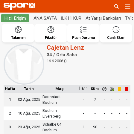
ANA SAYFA
İLK11 KUR
At Yarışı Bankoları
TV'
Hızlı Erişim
Takımım
Fikstür
Puan Durumu
Canlı Skor
Cajetan Lenz
34 / Orta Saha
16.6.2006 ()
Hafta
Tarih
Maç
İlk11
Süre
Darmstadt
1
02 Ağu, 2025
-
7
-
-
-
-
Bochum
Bochum
2
10 Ağu, 2025
-
-
-
-
-
-
Elversberg
Schalke 04
3
23 Ağu, 2025
1
90
-
-
-
-
Bochum