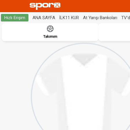
ANA SAYFA
İLK11 KUR
At Yarışı Bankoları
TV'
Hızlı Erişim
Takımım