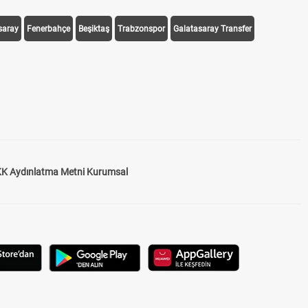
saray
Fenerbahçe
Beşiktaş
Trabzonspor
Galatasaray Transfer
K Aydınlatma Metni Kurumsal