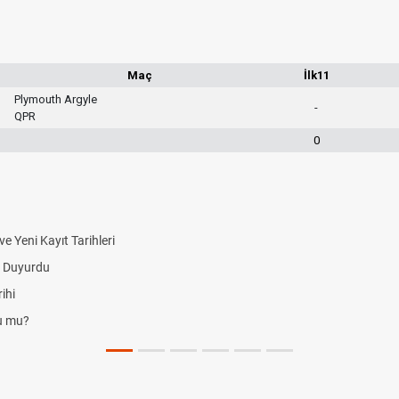
Maç
İlk11
Plymouth Argyle
-
QPR
0
 Yeni Kayıt Tarihleri
i Duyurdu
ihi
du mu?