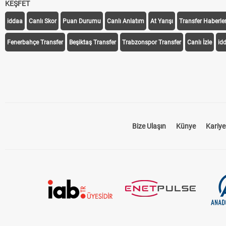
KEŞFET
iddaa
Canlı Skor
Puan Durumu
Canlı Anlatım
At Yarışı
Transfer Haberler
Fenerbahçe Transfer
Beşiktaş Transfer
Trabzonspor Transfer
Canlı İzle
id
Bize Ulaşın
Künye
Kariye