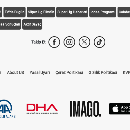
i
TV'de Bugün
Süper Lig Fikstür
Süper Lig Haberleri
iddaa Programı
Galata
daa Sonuçları
Aktif Sayaç
Takip Et
r
About US
Yasal Uyarı
Çerez Politikası
Gizlilik Politikası
KVK