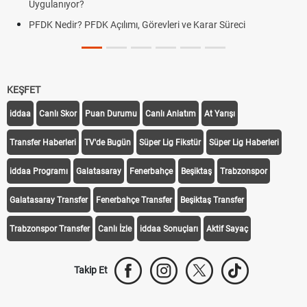
Uygulanıyor?
PFDK Nedir? PFDK Açılımı, Görevleri ve Karar Süreci
KEŞFET
iddaa
Canlı Skor
Puan Durumu
Canlı Anlatım
At Yarışı
Transfer Haberleri
TV'de Bugün
Süper Lig Fikstür
Süper Lig Haberleri
iddaa Programı
Galatasaray
Fenerbahçe
Beşiktaş
Trabzonspor
Galatasaray Transfer
Fenerbahçe Transfer
Beşiktaş Transfer
Trabzonspor Transfer
Canlı İzle
iddaa Sonuçları
Aktif Sayaç
Takip Et