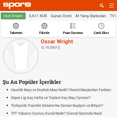
İLK11 KUR
Günün Özeti
At Yarışı Bankoları
TV'
Hızlı Erişim
Takımım
Fikstür
Puan Durumu
Canlı Skor
Oscar Wright
12.10.2007 ()
Şu An Popüler İçerikler
Hazırlık Maçı ve Dostluk Maçı Nedir? Resmî Maçlardan Farkları
Süper Lig Kaç Hafta ve Toplam Kaç Maç Oynanır?
Türkiye'de Transfer Dönemi Ne Zaman Başlıyor ve Bitiyor?
TFF Yabancı Oyuncu Kuralı Nedir? Güncel Sezonda Nasıl