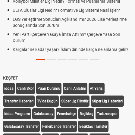
Voleybol Milletler Ligi Nedir? Formatı ve Puanlama Sistemi
UEFA Uluslar Ligi Nedir? Formatı ve Lig Sistemi Nasıl İşler?
LGS Yerleştirme Sonuçları Açıklandı mı? 2026 Lise Yerleştirme
Sonuçlarında Son Durum
Yeni Parti Çerçeve Yasaya İmza Attı mı? Çerçeve Yasa Son
Durum
Kargalar ne kadar yaşar? İslam dininde karga ne anlama gelir?
KEŞFET
iddaa
Canlı Skor
Puan Durumu
Canlı Anlatım
At Yarışı
Transfer Haberleri
TV'de Bugün
Süper Lig Fikstür
Süper Lig Haberleri
iddaa Programı
Galatasaray
Fenerbahçe
Beşiktaş
Trabzonspor
Galatasaray Transfer
Fenerbahçe Transfer
Beşiktaş Transfer