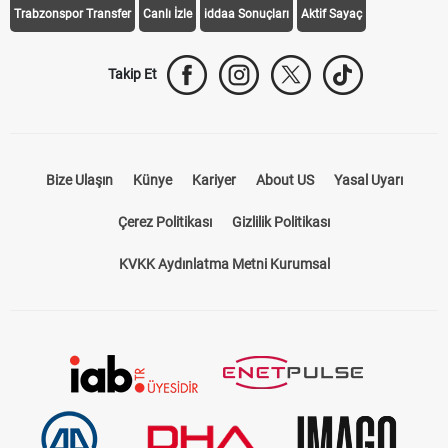
Trabzonspor Transfer
Canlı İzle
iddaa Sonuçları
Aktif Sayaç
Takip Et
Bize Ulaşın
Künye
Kariyer
About US
Yasal Uyarı
Çerez Politikası
Gizlilik Politikası
KVKK Aydınlatma Metni Kurumsal