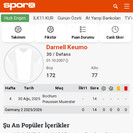
İLK11 KUR
Günün Özeti
At Yarışı Bankoları
TV'
Hızlı Erişim
Takımım
Fikstür
Puan Durumu
Canlı Skor
Darnell Keumo
30 / Defans
01.10.2007 ()
Boy:
Kilo:
172
77
Hafta
Tarih
Maç
İlk11
Süre
Bochum
4
30 Ağu, 2025
-
14
-
-
-
-
Preussen Muenster
Germany 2 2025/2026
0
14
0
0
0
0
Şu An Popüler İçerikler