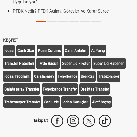
Uygulanıyor?
PFDK Nedir? PFDK Açılımı, Görevleri ve Karar Süreci
KEŞFET
iddaa
Canlı Skor
Puan Durumu
Canlı Anlatım
At Yarışı
Transfer Haberleri
TV'de Bugün
Süper Lig Fikstür
Süper Lig Haberleri
iddaa Programı
Galatasaray
Fenerbahçe
Beşiktaş
Trabzonspor
Galatasaray Transfer
Fenerbahçe Transfer
Beşiktaş Transfer
Trabzonspor Transfer
Canlı İzle
iddaa Sonuçları
Aktif Sayaç
Takip Et