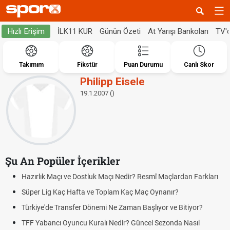
İLK11 KUR
Günün Özeti
At Yarışı Bankoları
TV'
Hızlı Erişim
Takımım
Fikstür
Puan Durumu
Canlı Skor
Philipp Eisele
19.1.2007 ()
Şu An Popüler İçerikler
Hazırlık Maçı ve Dostluk Maçı Nedir? Resmî Maçlardan Farkları
Süper Lig Kaç Hafta ve Toplam Kaç Maç Oynanır?
Türkiye'de Transfer Dönemi Ne Zaman Başlıyor ve Bitiyor?
TFF Yabancı Oyuncu Kuralı Nedir? Güncel Sezonda Nasıl