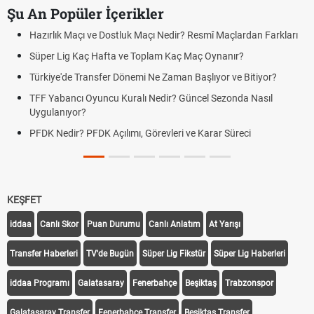
Şu An Popüler İçerikler
Hazırlık Maçı ve Dostluk Maçı Nedir? Resmî Maçlardan Farkları
Süper Lig Kaç Hafta ve Toplam Kaç Maç Oynanır?
Türkiye'de Transfer Dönemi Ne Zaman Başlıyor ve Bitiyor?
TFF Yabancı Oyuncu Kuralı Nedir? Güncel Sezonda Nasıl
Uygulanıyor?
PFDK Nedir? PFDK Açılımı, Görevleri ve Karar Süreci
KEŞFET
iddaa
Canlı Skor
Puan Durumu
Canlı Anlatım
At Yarışı
Transfer Haberleri
TV'de Bugün
Süper Lig Fikstür
Süper Lig Haberleri
iddaa Programı
Galatasaray
Fenerbahçe
Beşiktaş
Trabzonspor
Galatasaray Transfer
Fenerbahçe Transfer
Beşiktaş Transfer