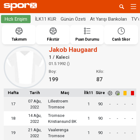
İLK11 KUR
Günün Özeti
At Yarışı Bankoları
TV'
Hızlı Erişim
Takımım
Fikstür
Puan Durumu
Canlı Skor
Jakob Haugaard
1 / Kaleci
01.5.1992 ()
Boy:
Kilo:
199
87
Hafta
Tarih
Maç
İlk11
Süre
07 Ağu,
Lillestroem
17
1
90
-
-
-
-
2022
Tromsoe
14 Ağu,
Tromsoe
18
1
90
-
-
-
-
2022
Kristiansund BK
21 Ağu,
Vaalerenga
19
1
90
-
-
-
-
2022
Tromsoe