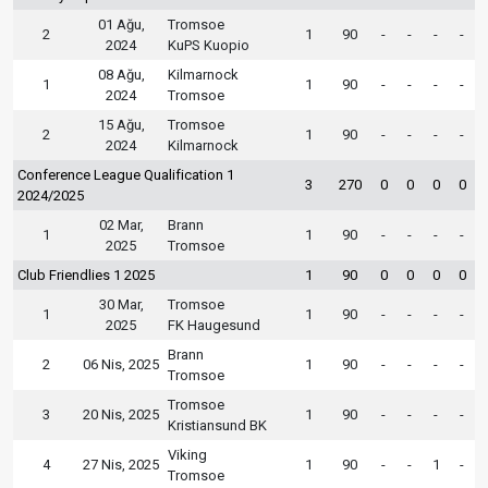
01 Ağu,
Tromsoe
2
1
90
-
-
-
-
2024
KuPS Kuopio
08 Ağu,
Kilmarnock
1
1
90
-
-
-
-
2024
Tromsoe
15 Ağu,
Tromsoe
2
1
90
-
-
-
-
2024
Kilmarnock
Conference League Qualification 1
3
270
0
0
0
0
2024/2025
02 Mar,
Brann
1
1
90
-
-
-
-
2025
Tromsoe
Club Friendlies 1 2025
1
90
0
0
0
0
30 Mar,
Tromsoe
1
1
90
-
-
-
-
2025
FK Haugesund
Brann
2
06 Nis, 2025
1
90
-
-
-
-
Tromsoe
Tromsoe
3
20 Nis, 2025
1
90
-
-
-
-
Kristiansund BK
Viking
4
27 Nis, 2025
1
90
-
-
1
-
Tromsoe