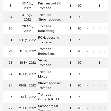
03 Ağu,
Kristiansund BK
8
1
90
-
-
1
-
2022
Tromsoe
31 Ağu,
Tromsoe
14
1
90
-
-
-
-
2022
Stroemsgodset
28 Ağu,
Tromsoe
20
1
90
-
-
-
-
2022
Rosenborg
FK Haugesund
21
04 Eyl, 2022
1
90
-
-
-
-
Tromsoe
Tromsoe
22
11 Eyl, 2022
1
90
-
-
-
-
Bodo/Glimt
Viking
23
18 Eyl, 2022
1
90
-
-
1
-
Tromsoe
Tromsoe
24
01 Eki, 2022
1
90
-
-
-
-
Molde
Stroemsgodset
25
09 Eki, 2022
1
90
-
-
-
-
Tromsoe
Tromsoe
26
15 Eki, 2022
1
90
-
-
-
-
Odds Ballklubb
Sarpsborg 08
27
23 Eki, 2022
1
90
-
-
-
-
Tromsoe