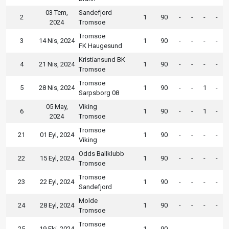
03 Tem,
Sandefjord
2
1
90
-
-
-
-
2024
Tromsoe
Tromsoe
3
14 Nis, 2024
1
90
-
-
-
-
FK Haugesund
Kristiansund BK
4
21 Nis, 2024
1
90
-
-
-
-
Tromsoe
Tromsoe
5
28 Nis, 2024
1
90
-
-
1
-
Sarpsborg 08
05 May,
Viking
6
1
90
-
-
1
-
2024
Tromsoe
Tromsoe
21
01 Eyl, 2024
1
90
-
-
-
-
Viking
Odds Ballklubb
22
15 Eyl, 2024
1
90
-
-
-
-
Tromsoe
Tromsoe
23
22 Eyl, 2024
1
90
-
-
-
-
Sandefjord
Molde
24
28 Eyl, 2024
1
90
-
-
-
-
Tromsoe
Tromsoe
25
19 Eki, 2024
1
90
-
-
-
-