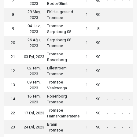
7
1
90
-
-
-
-
2023
Bodo/Glimt
29 May,
FK Haugesund
8
1
90
-
-
-
-
2023
Tromsoe
04 Haz,
Tromsoe
9
1
8
-
-
-
-
2023
Sarpsborg 08
26 Ağu,
Sarpsborg 08
20
1
90
-
-
-
-
2023
Tromsoe
Tromsoe
21
03 Eyl, 2023
1
90
-
-
-
-
Rosenborg
02 Tem,
Lillestroem
12
1
90
-
-
-
-
2023
Tromsoe
09 Tem,
Tromsoe
13
1
90
-
-
-
-
2023
Vaalerenga
16 Tem,
Rosenborg
14
1
90
-
-
-
-
2023
Tromsoe
Tromsoe
22
17 Eyl, 2023
1
90
-
-
-
-
Hamarkameratene
Brann
23
24 Eyl, 2023
1
90
-
-
-
-
Tromsoe