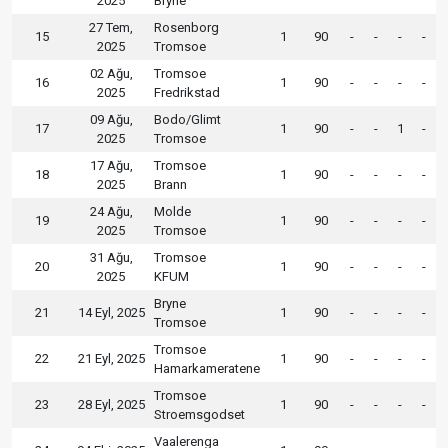
2025
Bryne
27 Tem,
Rosenborg
15
1
90
-
-
-
-
2025
Tromsoe
02 Ağu,
Tromsoe
16
1
90
-
-
-
-
2025
Fredrikstad
09 Ağu,
Bodo/Glimt
17
1
90
-
-
1
-
2025
Tromsoe
17 Ağu,
Tromsoe
18
1
90
-
-
-
-
2025
Brann
24 Ağu,
Molde
19
1
90
-
-
-
-
2025
Tromsoe
31 Ağu,
Tromsoe
20
1
90
-
-
-
-
2025
KFUM
Bryne
21
14 Eyl, 2025
1
90
-
-
-
-
Tromsoe
Tromsoe
22
21 Eyl, 2025
1
90
-
-
-
-
Hamarkameratene
Tromsoe
23
28 Eyl, 2025
1
90
-
-
-
-
Stroemsgodset
Vaalerenga