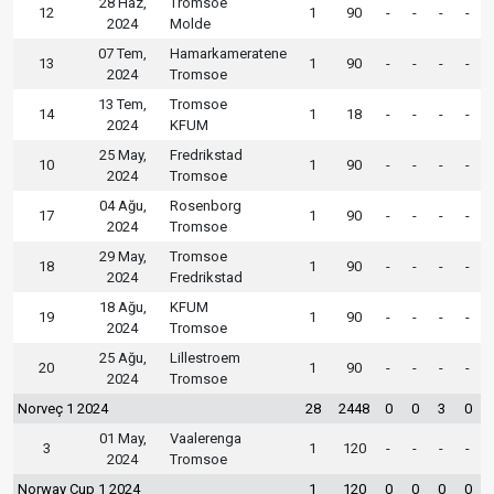
28 Haz,
Tromsoe
12
1
90
-
-
-
-
2024
Molde
07 Tem,
Hamarkameratene
13
1
90
-
-
-
-
2024
Tromsoe
13 Tem,
Tromsoe
14
1
18
-
-
-
-
2024
KFUM
25 May,
Fredrikstad
10
1
90
-
-
-
-
2024
Tromsoe
04 Ağu,
Rosenborg
17
1
90
-
-
-
-
2024
Tromsoe
29 May,
Tromsoe
18
1
90
-
-
-
-
2024
Fredrikstad
18 Ağu,
KFUM
19
1
90
-
-
-
-
2024
Tromsoe
25 Ağu,
Lillestroem
20
1
90
-
-
-
-
2024
Tromsoe
Norveç 1 2024
28
2448
0
0
3
0
01 May,
Vaalerenga
3
1
120
-
-
-
-
2024
Tromsoe
Norway Cup 1 2024
1
120
0
0
0
0