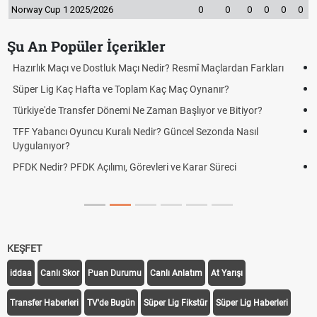
Norway Cup 1 2025/2026
0
0
0
0
0
0
Şu An Popüler İçerikler
Puan Durumunda AG, OM ve Diğer Kısaltmalar Ne Anlama Gelir?
Skor Ne Demek? Sporda Skor ve Sonuç Kavramları
Futbol Nasıl Oynanır? Temel Futbol Kuralları
Deplasman Golü Kuralı Nedir? Hangi Organizasyonlarda
Uygulanıyor?
DGS Sonuçları Ne Zaman Açıklanacak 2026? ÖSYM Sonuç
Tarihini Duyurdu
KEŞFET
iddaa
Canlı Skor
Puan Durumu
Canlı Anlatım
At Yarışı
Transfer Haberleri
TV'de Bugün
Süper Lig Fikstür
Süper Lig Haberleri