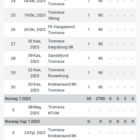
24
04 Eki, 2025
1
90
-
-
-
-
Tromsoe
Tromsoe
25
19 Eki, 2025
1
90
-
-
-
-
Viking
FK Haugesund
26
26 Eki, 2025
1
90
-
-
-
-
Tromsoe
02 Kas,
Tromsoe
27
1
90
-
-
-
-
2025
Sarpsborg 08
09 Kas,
Sandefjord
28
1
90
-
-
-
-
2025
Tromsoe
22 Kas,
Tromsoe
29
1
90
-
-
-
-
2025
Rosenborg
30 Kas,
Kristiansund BK
30
1
90
-
-
-
-
2025
Tromsoe
Norveç 1 2025
30
2700
0
0
3
0
08 May,
Tromsoe
3
-
-
-
-
-
-
2025
KFUM
Norway Cup 1 2025
0
0
0
0
0
0
Tromsoe
3
24 Eyl, 2025
-
-
-
-
-
-
Kristiansund BK