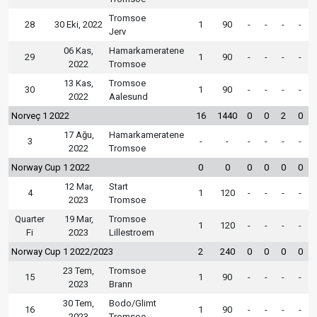
Tromsoe
28
30 Eki, 2022
1
90
-
-
-
-
Jerv
06 Kas,
Hamarkameratene
29
1
90
-
-
-
-
2022
Tromsoe
13 Kas,
Tromsoe
30
1
90
-
-
-
-
2022
Aalesund
Norveç 1 2022
16
1440
0
0
2
0
17 Ağu,
Hamarkameratene
3
-
-
-
-
-
-
2022
Tromsoe
Norway Cup 1 2022
0
0
0
0
0
0
12 Mar,
Start
4
1
120
-
-
-
-
2023
Tromsoe
Quarter
19 Mar,
Tromsoe
1
120
-
-
-
-
Fi
2023
Lillestroem
Norway Cup 1 2022/2023
2
240
0
0
0
0
23 Tem,
Tromsoe
15
1
90
-
-
-
-
2023
Brann
30 Tem,
Bodo/Glimt
16
1
90
-
-
-
-
2023
Tromsoe