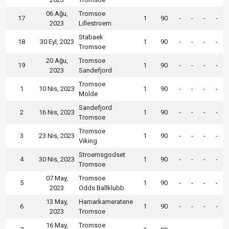
06 Ağu,
Tromsoe
17
1
90
-
-
-
-
2023
Lillestroem
Stabaek
18
30 Eyl, 2023
1
90
-
-
-
-
Tromsoe
20 Ağu,
Tromsoe
19
1
90
-
-
-
-
2023
Sandefjord
Tromsoe
1
10 Nis, 2023
1
90
-
-
-
-
Molde
Sandefjord
2
16 Nis, 2023
1
90
-
-
-
-
Tromsoe
Tromsoe
3
23 Nis, 2023
1
90
-
-
-
-
Viking
Stroemsgodset
4
30 Nis, 2023
1
90
-
-
-
-
Tromsoe
07 May,
Tromsoe
5
1
90
-
-
-
-
2023
Odds Ballklubb
13 May,
Hamarkameratene
6
1
90
-
-
-
-
2023
Tromsoe
16 May,
Tromsoe