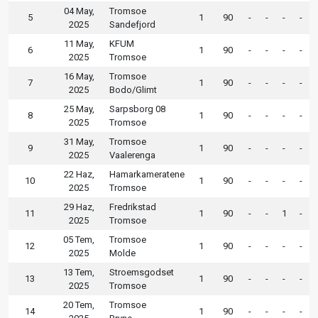
04 May,
Tromsoe
5
1
90
-
-
-
-
2025
Sandefjord
11 May,
KFUM
6
1
90
-
-
-
-
2025
Tromsoe
16 May,
Tromsoe
7
1
90
-
-
-
-
2025
Bodo/Glimt
25 May,
Sarpsborg 08
8
1
90
-
-
-
-
2025
Tromsoe
31 May,
Tromsoe
9
1
90
-
-
-
-
2025
Vaalerenga
22 Haz,
Hamarkameratene
10
1
90
-
-
-
-
2025
Tromsoe
29 Haz,
Fredrikstad
11
1
90
-
-
1
-
2025
Tromsoe
05 Tem,
Tromsoe
12
1
90
-
-
-
-
2025
Molde
13 Tem,
Stroemsgodset
13
1
90
-
-
-
-
2025
Tromsoe
20 Tem,
Tromsoe
14
1
90
-
-
-
-