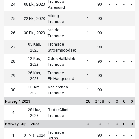
Tromsoe
24
08 Eki, 2023
1
90
-
-
-
-
Aalesund
Viking
25
22 Eki, 2023
1
90
-
-
-
-
Tromsoe
Molde
26
30 Eki, 2023
1
90
-
-
-
-
Tromsoe
05 Kas,
Tromsoe
27
1
90
-
-
-
-
2023
Stroemsgodset
12 Kas,
Odds Ballklubb
28
1
90
-
-
-
-
2023
Tromsoe
26 Kas,
Tromsoe
29
1
90
-
-
-
-
2023
FK Haugesund
03 Ara,
Vaalerenga
30
1
90
-
-
-
-
2023
Tromsoe
Norveç 1 2023
28
2438
0
0
0
0
28 Haz,
Bodo/Glimt
4
-
-
-
-
-
-
2023
Tromsoe
Norway Cup 1 2023
0
0
0
0
0
0
Tromsoe
1
01 Nis, 2024
1
90
-
-
-
-
Brann