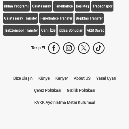
iddaa Programı
Galatasaray
Fenerbahçe
Beşiktaş
Trabzonspor
Galatasaray Transfer
Fenerbahçe Transfer
Beşiktaş Transfer
Trabzonspor Transfer
Canlı İzle
iddaa Sonuçları
Aktif Sayaç
Takip Et
Bize Ulaşın
Künye
Kariyer
About US
Yasal Uyarı
Çerez Politikası
Gizlilik Politikası
KVKK Aydınlatma Metni Kurumsal