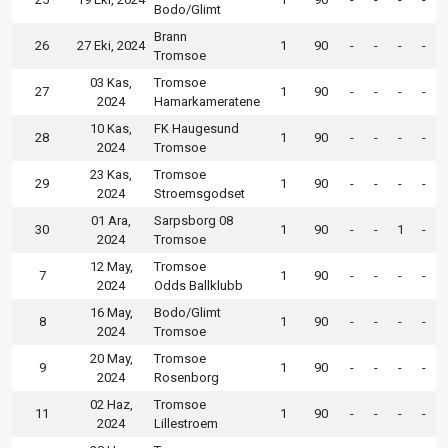
Bodo/Glimt
Brann
26
27 Eki, 2024
1
90
-
-
-
-
Tromsoe
03 Kas,
Tromsoe
27
1
90
-
-
-
-
2024
Hamarkameratene
10 Kas,
FK Haugesund
28
1
90
-
-
-
-
2024
Tromsoe
23 Kas,
Tromsoe
29
1
90
-
-
-
-
2024
Stroemsgodset
01 Ara,
Sarpsborg 08
30
1
90
-
-
1
-
2024
Tromsoe
12 May,
Tromsoe
7
1
90
-
-
-
-
2024
Odds Ballklubb
16 May,
Bodo/Glimt
8
1
90
-
-
-
-
2024
Tromsoe
20 May,
Tromsoe
9
1
90
-
-
-
-
2024
Rosenborg
02 Haz,
Tromsoe
11
1
90
-
-
-
-
2024
Lillestroem