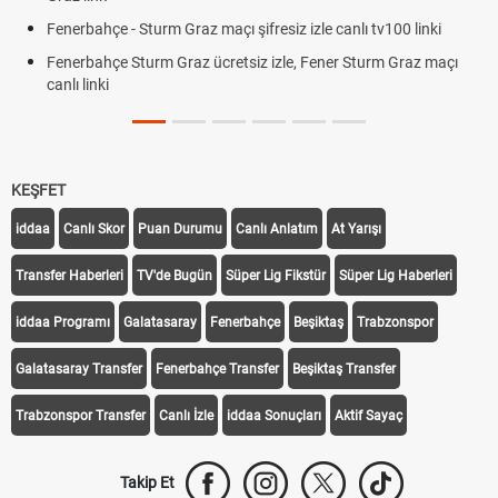
Fenerbahçe - Sturm Graz maçı şifresiz izle canlı tv100 linki
Fenerbahçe Sturm Graz ücretsiz izle, Fener Sturm Graz maçı
canlı linki
KEŞFET
iddaa
Canlı Skor
Puan Durumu
Canlı Anlatım
At Yarışı
Transfer Haberleri
TV'de Bugün
Süper Lig Fikstür
Süper Lig Haberleri
iddaa Programı
Galatasaray
Fenerbahçe
Beşiktaş
Trabzonspor
Galatasaray Transfer
Fenerbahçe Transfer
Beşiktaş Transfer
Trabzonspor Transfer
Canlı İzle
iddaa Sonuçları
Aktif Sayaç
Takip Et