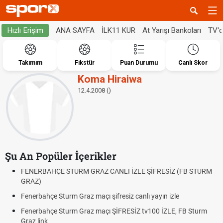
ANA SAYFA
İLK11 KUR
At Yarışı Bankoları
TV'
Hızlı Erişim
Takımım
Fikstür
Puan Durumu
Canlı Skor
Koma Hiraiwa
12.4.2008 ()
Şu An Popüler İçerikler
FENERBAHÇE STURM GRAZ CANLI İZLE ŞİFRESİZ (FB STURM
GRAZ)
Fenerbahçe Sturm Graz maçı şifresiz canlı yayın izle
Fenerbahçe Sturm Graz maçı ŞİFRESİZ tv100 İZLE, FB Sturm
Graz link