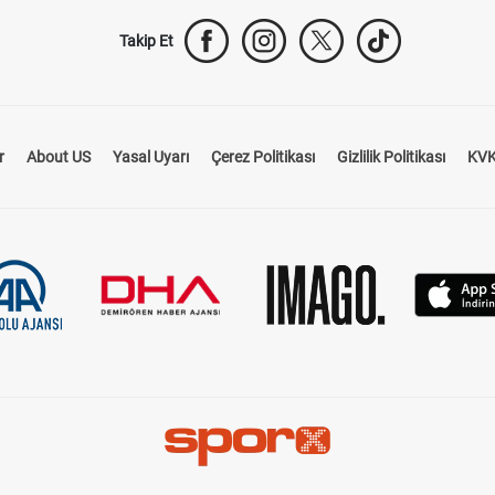
Takip Et
r
About US
Yasal Uyarı
Çerez Politikası
Gizlilik Politikası
KVK