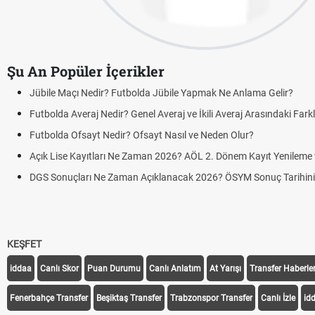
Şu An Popüler İçerikler
Jübile Maçı Nedir? Futbolda Jübile Yapmak Ne Anlama Gelir?
Futbolda Averaj Nedir? Genel Averaj ve İkili Averaj Arasındaki Fark
Futbolda Ofsayt Nedir? Ofsayt Nasıl ve Neden Olur?
Açık Lise Kayıtları Ne Zaman 2026? AÖL 2. Dönem Kayıt Yenileme ve
DGS Sonuçları Ne Zaman Açıklanacak 2026? ÖSYM Sonuç Tarihin
KEŞFET
iddaa
Canlı Skor
Puan Durumu
Canlı Anlatım
At Yarışı
Transfer Haberler
Fenerbahçe Transfer
Beşiktaş Transfer
Trabzonspor Transfer
Canlı İzle
id