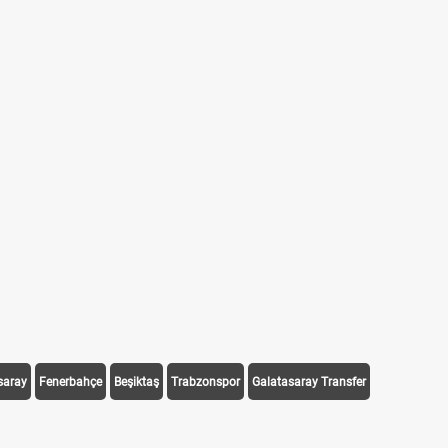
saray
Fenerbahçe
Beşiktaş
Trabzonspor
Galatasaray Transfer