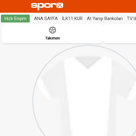
ANA SAYFA
İLK11 KUR
At Yarışı Bankoları
TV'
Hızlı Erişim
Takımım