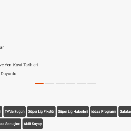
lar
 Yeni Kayıt Tarihleri
i Duyurdu
i
TV'de Bugün
Süper Lig Fikstür
Süper Lig Haberleri
iddaa Programı
Galata
daa Sonuçları
Aktif Sayaç