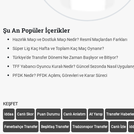
Şu An Popüler İçerikler
Hazırlık Maçı ve Dostluk Maçı Nedir? Resmî Maçlardan Farkları
Süper Lig Kaç Hafta ve Toplam Kaç Maç Oynanır?
Türkiye'de Transfer Dönemi Ne Zaman Başlıyor ve Bitiyor?
TFF Yabancı Oyuncu Kuralı Nedir? Güncel Sezonda Nasıl Uygulanı
PFDK Nedir? PFDK Açılımı, Görevleri ve Karar Süreci
KEŞFET
iddaa
Canlı Skor
Puan Durumu
Canlı Anlatım
At Yarışı
Transfer Haberler
Fenerbahçe Transfer
Beşiktaş Transfer
Trabzonspor Transfer
Canlı İzle
id