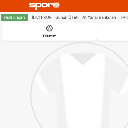
İLK11 KUR
Günün Özeti
At Yarışı Bankoları
TV'
Hızlı Erişim
Takımım