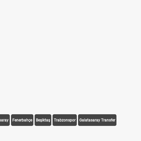
saray
Fenerbahçe
Beşiktaş
Trabzonspor
Galatasaray Transfer