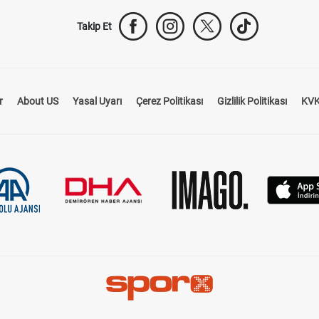
Takip Et
r
About US
Yasal Uyarı
Çerez Politikası
Gizlilik Politikası
KVK