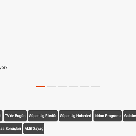
yor?
i
TV'de Bugün
Süper Lig Fikstür
Süper Lig Haberleri
iddaa Programı
Galata
daa Sonuçları
Aktif Sayaç