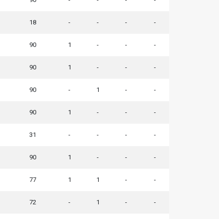
18
-
-
-
-
90
1
-
-
-
90
1
-
-
-
90
-
1
-
-
90
1
-
-
-
31
-
-
-
-
90
1
-
-
-
77
1
1
-
-
72
-
1
-
-