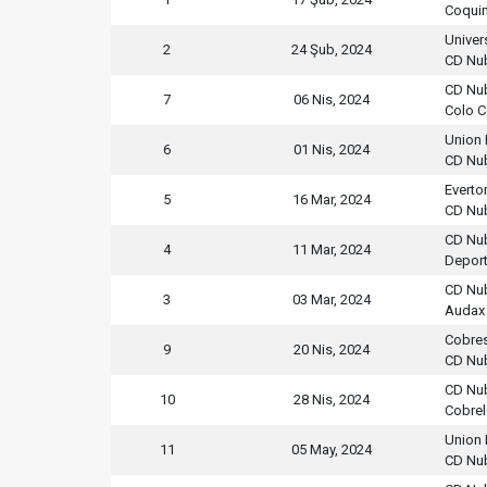
Coqui
Univer
2
24 Şub, 2024
CD Nu
CD Nu
7
06 Nis, 2024
Colo C
Union 
6
01 Nis, 2024
CD Nu
Everto
5
16 Mar, 2024
CD Nu
CD Nu
4
11 Mar, 2024
Depor
CD Nu
3
03 Mar, 2024
Audax 
Cobres
9
20 Nis, 2024
CD Nu
CD Nu
10
28 Nis, 2024
Cobre
Union 
11
05 May, 2024
CD Nu