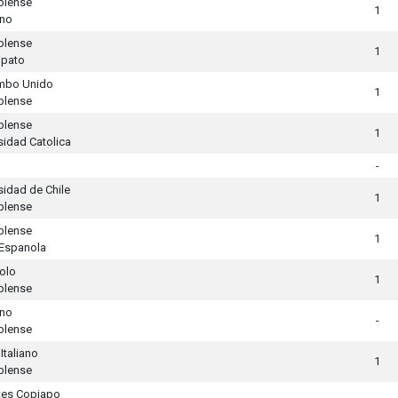
blense
1
ino
blense
1
ipato
mbo Unido
1
blense
blense
1
sidad Catolica
-
sidad de Chile
1
blense
blense
1
Espanola
olo
1
blense
ino
-
blense
Italiano
1
blense
tes Copiapo