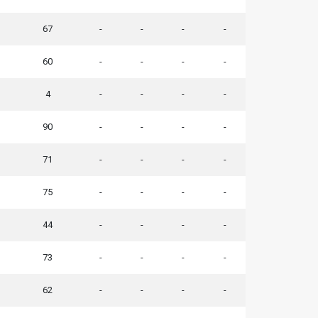
67
-
-
-
-
60
-
-
-
-
4
-
-
-
-
90
-
-
-
-
71
-
-
-
-
75
-
-
-
-
44
-
-
-
-
73
-
-
-
-
62
-
-
-
-