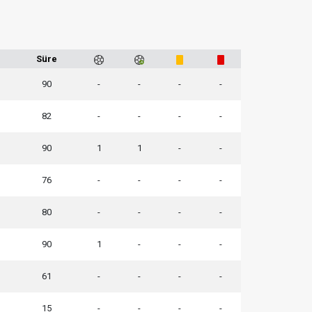
Süre
90
-
-
-
-
82
-
-
-
-
90
1
1
-
-
76
-
-
-
-
80
-
-
-
-
90
1
-
-
-
61
-
-
-
-
15
-
-
-
-