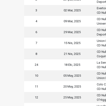
Depor
Everto
3
02 Mar, 2025
CD Nu
CD Nu
4
09 Mar, 2025
Univer
CD Nu
6
29 Mar, 2025
Deport
Union 
7
15 Nis, 2025
CD Nu
CD Nu
8
21 Nis, 2025
Coqui
La Ser
24
18 Eki, 2025
CD Nu
CD Nu
10
05 May, 2025
Union 
Colo C
11
20 May, 2025
CD Nu
CD Nu
12
25 May, 2025
O'Higg