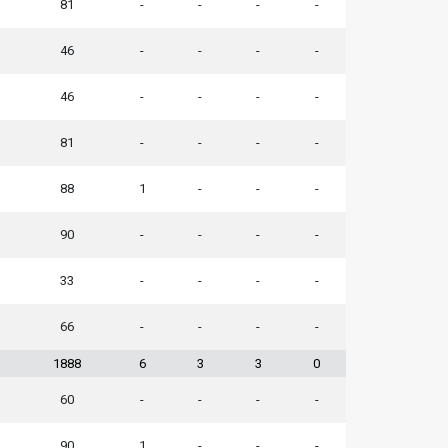
81
-
-
-
-
46
-
-
-
-
46
-
-
-
-
81
-
-
-
-
88
1
-
-
-
90
-
-
-
-
33
-
-
-
-
66
-
-
-
-
1888
6
3
3
0
60
-
-
-
-
90
1
-
-
-