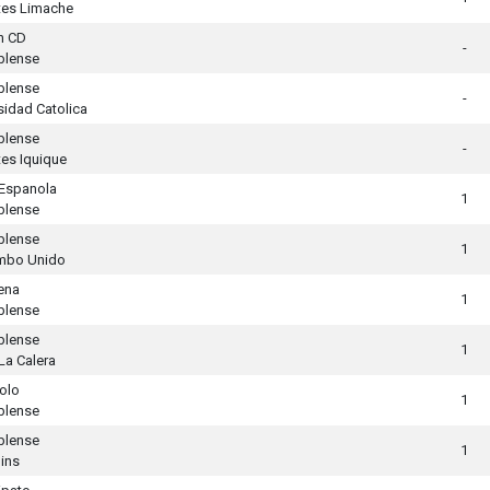
tes Limache
n CD
-
blense
blense
-
sidad Catolica
blense
-
es Iquique
Espanola
1
blense
blense
1
mbo Unido
ena
1
blense
blense
1
La Calera
olo
1
blense
blense
1
ins