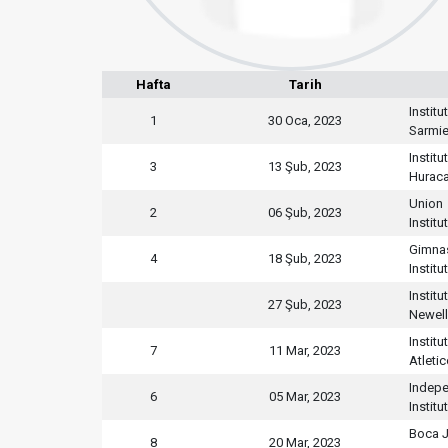
Hafta
Tarih
Institu
1
30 Oca, 2023
Sarmi
Institu
3
13 Şub, 2023
Hurac
Union
2
06 Şub, 2023
Institu
Gimnas
4
18 Şub, 2023
Institu
Institu
27 Şub, 2023
Newell
Institu
7
11 Mar, 2023
Atleti
Indepe
6
05 Mar, 2023
Institu
Boca J
8
20 Mar, 2023