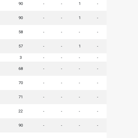
90
-
-
1
-
90
-
-
1
-
58
-
-
-
-
57
-
-
1
-
3
-
-
-
-
68
-
-
-
-
70
-
-
-
-
71
-
-
-
-
22
-
-
-
-
90
-
-
-
-