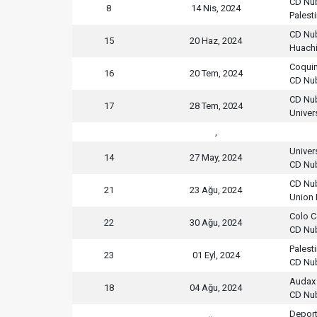
CD Nu
8
14 Nis, 2024
Palest
CD Nu
15
20 Haz, 2024
Huach
Coqui
16
20 Tem, 2024
CD Nu
CD Nu
17
28 Tem, 2024
Univer
,
Univer
14
27 May, 2024
CD Nu
CD Nu
21
23 Ağu, 2024
Union 
Colo C
22
30 Ağu, 2024
CD Nu
Palest
23
01 Eyl, 2024
CD Nu
Audax 
18
04 Ağu, 2024
CD Nu
Depor