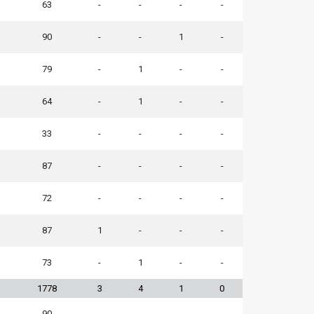
63
-
-
-
-
90
-
-
1
-
79
-
1
-
-
64
-
1
-
-
33
-
-
-
-
87
-
-
-
-
72
-
-
-
-
87
1
-
-
-
73
-
1
-
-
1778
3
4
1
0
90
-
-
-
-