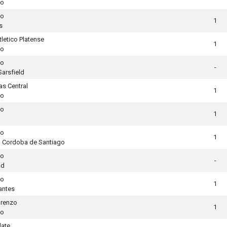
to
to
1
s
tletico Platense
1
to
to
-
Sarsfield
as Central
1
to
to
1
to
1
l Cordoba de Santiago
to
-
ld
to
1
antes
orenzo
1
to
late