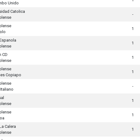
mbo Unido
sidad Catolica
-
blense
blense
1
olo
Espanola
1
blense
n CD
1
blense
blense
1
tes Copiapo
blense
-
Italiano
al
1
blense
blense
1
loa
La Calera
1
blense