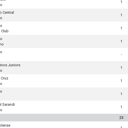
1
to
o Central
1
to
to
1
 Club
to
1
no
to
-
inos Juniors
1
to
 Cruz
1
to
to
1
l Sarandi
1
to
23
blense
1