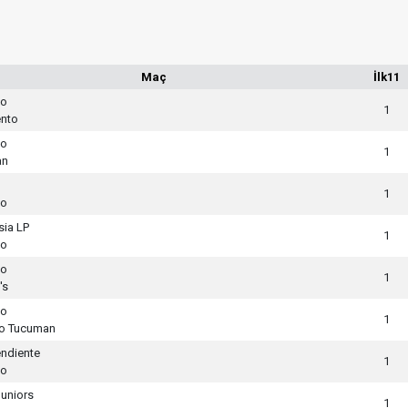
Maç
İlk11
to
1
ento
to
1
an
1
to
ia LP
1
to
to
1
's
to
1
co Tucuman
ndiente
1
to
uniors
1