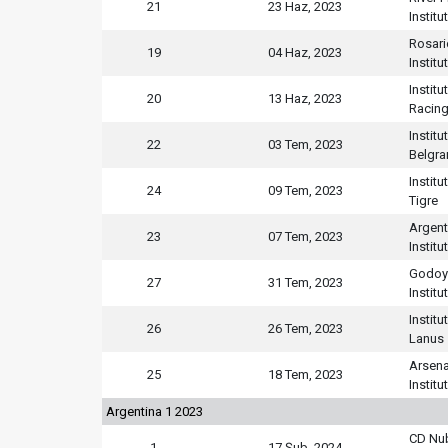
21
23 Haz, 2023
Institu
Rosari
19
04 Haz, 2023
Institu
Institu
20
13 Haz, 2023
Racing
Institu
22
03 Tem, 2023
Belgra
Institu
24
09 Tem, 2023
Tigre
Argent
23
07 Tem, 2023
Institu
Godoy
27
31 Tem, 2023
Institu
Institu
26
26 Tem, 2023
Lanus
Arsena
25
18 Tem, 2023
Institu
Argentina 1 2023
CD Nu
1
17 Şub, 2024