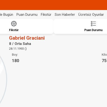
de Bugün
Puan Durumu
Fikstür
Son Haberler
Ücretsiz Oyunlar
Fikstür
Puan Durumu
Gabriel Graciani
8 / Orta Saha
28.11.1993 ()
Boy:
Kilo
180
75