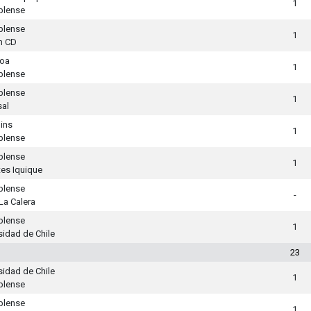
1
blense
blense
1
n CD
loa
1
blense
blense
1
al
ins
1
blense
blense
1
es Iquique
blense
-
La Calera
blense
1
sidad de Chile
23
sidad de Chile
1
blense
blense
1