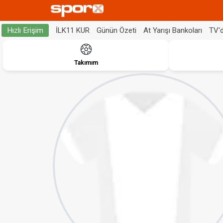
İLK11 KUR
Günün Özeti
At Yarışı Bankoları
TV'
Hızlı Erişim
Takımım