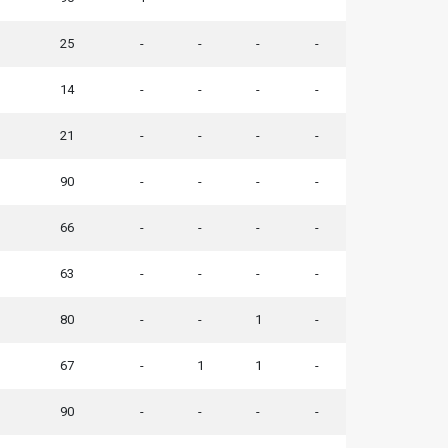
25
-
-
-
-
14
-
-
-
-
21
-
-
-
-
90
-
-
-
-
66
-
-
-
-
63
-
-
-
-
80
-
-
1
-
67
-
1
1
-
90
-
-
-
-