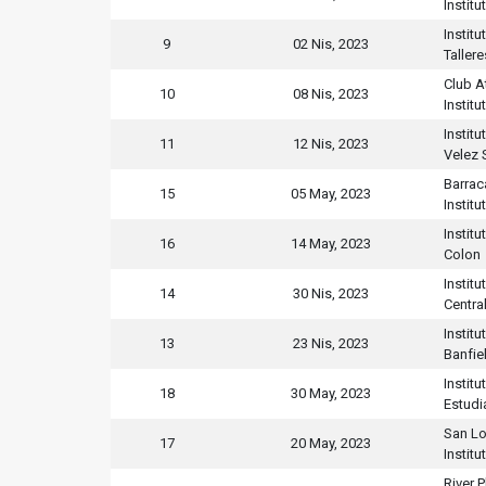
Institu
Institu
9
02 Nis, 2023
Tallere
Club A
10
08 Nis, 2023
Institu
Institu
11
12 Nis, 2023
Velez 
Barrac
15
05 May, 2023
Institu
Institu
16
14 May, 2023
Colon
Institu
14
30 Nis, 2023
Centra
Institu
13
23 Nis, 2023
Banfie
Institu
18
30 May, 2023
Estudi
San L
17
20 May, 2023
Institu
River P