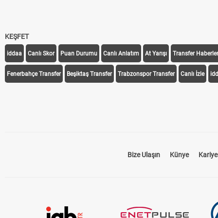
KEŞFET
iddaa
Canlı Skor
Puan Durumu
Canlı Anlatım
At Yarışı
Transfer Haberler
Fenerbahçe Transfer
Beşiktaş Transfer
Trabzonspor Transfer
Canlı İzle
id
Bize Ulaşın
Künye
Kariye