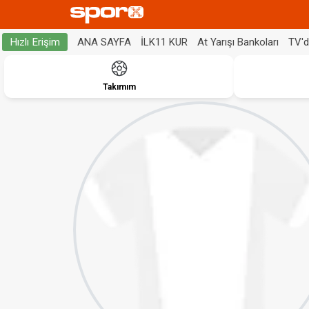
ANA SAYFA
İLK11 KUR
At Yarışı Bankoları
TV'
Hızlı Erişim
Takımım