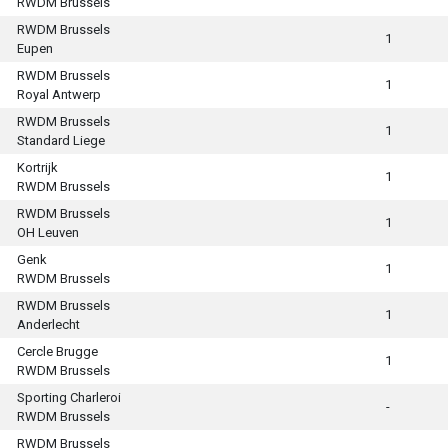
RWDM Brussels
RWDM Brussels
1
Eupen
RWDM Brussels
1
Royal Antwerp
RWDM Brussels
1
Standard Liege
Kortrijk
1
RWDM Brussels
RWDM Brussels
1
OH Leuven
Genk
1
RWDM Brussels
RWDM Brussels
1
Anderlecht
Cercle Brugge
1
RWDM Brussels
Sporting Charleroi
-
RWDM Brussels
RWDM Brussels