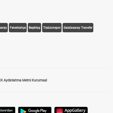
saray
Fenerbahçe
Beşiktaş
Trabzonspor
Galatasaray Transfer
K Aydınlatma Metni Kurumsal