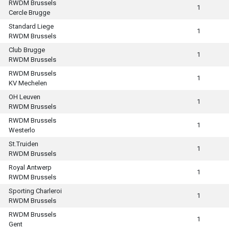
RWDM Brussels
1
Cercle Brugge
Standard Liege
1
RWDM Brussels
Club Brugge
1
RWDM Brussels
RWDM Brussels
1
KV Mechelen
OH Leuven
1
RWDM Brussels
RWDM Brussels
1
Westerlo
St.Truiden
1
RWDM Brussels
Royal Antwerp
1
RWDM Brussels
Sporting Charleroi
1
RWDM Brussels
RWDM Brussels
1
Gent