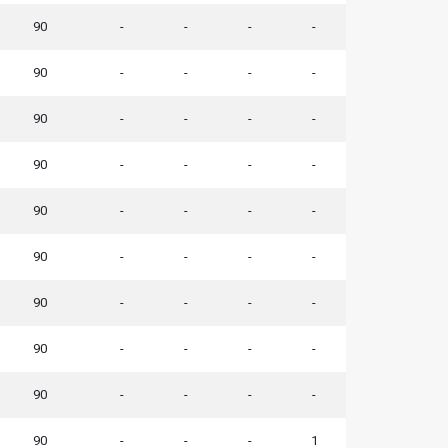
90
-
-
-
-
90
-
-
-
-
90
-
-
-
-
90
-
-
-
-
90
-
-
-
-
90
-
-
-
-
90
-
-
-
-
90
-
-
-
-
90
-
-
-
-
90
-
-
-
1