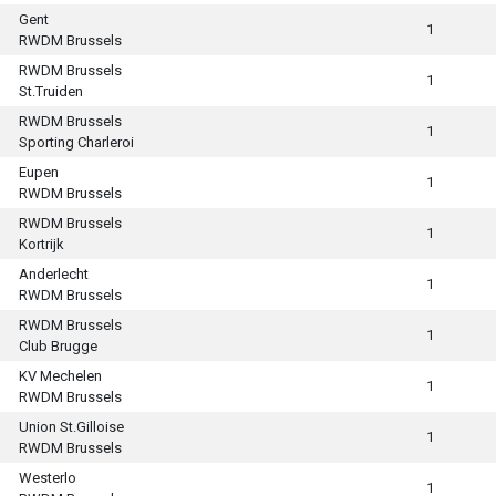
Gent
1
RWDM Brussels
RWDM Brussels
1
St.Truiden
RWDM Brussels
1
Sporting Charleroi
Eupen
1
RWDM Brussels
RWDM Brussels
1
Kortrijk
Anderlecht
1
RWDM Brussels
RWDM Brussels
1
Club Brugge
KV Mechelen
1
RWDM Brussels
Union St.Gilloise
1
RWDM Brussels
Westerlo
1