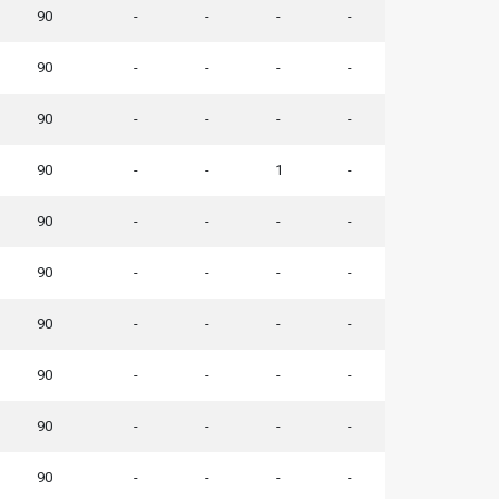
90
-
-
-
-
90
-
-
-
-
90
-
-
-
-
90
-
-
1
-
90
-
-
-
-
90
-
-
-
-
90
-
-
-
-
90
-
-
-
-
90
-
-
-
-
90
-
-
-
-