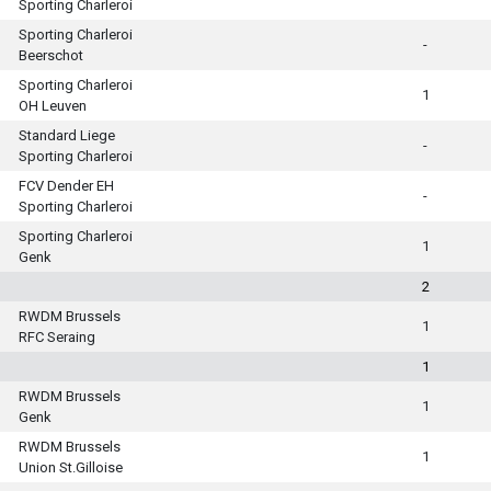
Sporting Charleroi
Sporting Charleroi
-
Beerschot
Sporting Charleroi
1
OH Leuven
Standard Liege
-
Sporting Charleroi
FCV Dender EH
-
Sporting Charleroi
Sporting Charleroi
1
Genk
2
RWDM Brussels
1
RFC Seraing
1
RWDM Brussels
1
Genk
RWDM Brussels
1
Union St.Gilloise