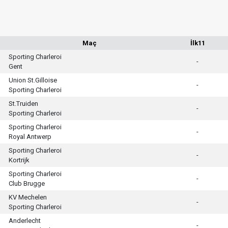
Maç
İlk11
Sporting Charleroi
-
Gent
Union St.Gilloise
-
Sporting Charleroi
St.Truiden
-
Sporting Charleroi
Sporting Charleroi
-
Royal Antwerp
Sporting Charleroi
-
Kortrijk
Sporting Charleroi
-
Club Brugge
KV Mechelen
-
Sporting Charleroi
Anderlecht
-