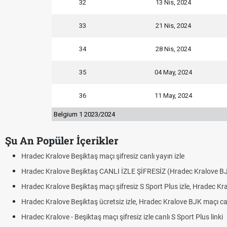
32
13 Nis, 2024
33
21 Nis, 2024
34
28 Nis, 2024
35
04 May, 2024
36
11 May, 2024
Belgium 1 2023/2024
Şu An Popüler İçerikler
e
dec Kralove BJK)
zle, Hradec Kralove BJK link
e BJK maçı canlı linki
ort Plus linki