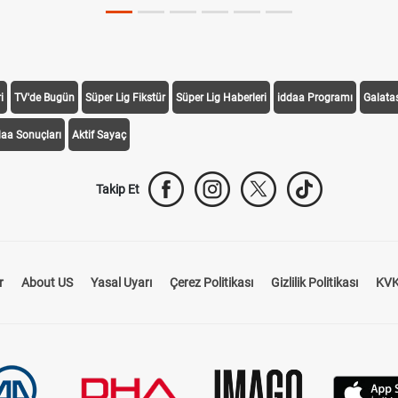
i
TV'de Bugün
Süper Lig Fikstür
Süper Lig Haberleri
iddaa Programı
Galata
daa Sonuçları
Aktif Sayaç
Takip Et
r
About US
Yasal Uyarı
Çerez Politikası
Gizlilik Politikası
KVK