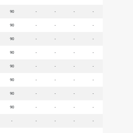
90
-
-
-
-
90
-
-
-
-
90
-
-
-
-
90
-
-
-
-
90
-
-
-
-
90
-
-
-
-
90
-
-
-
-
90
-
-
-
-
-
-
-
-
-