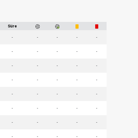
Süre
-
-
-
-
-
-
-
-
-
-
-
-
-
-
-
-
-
-
-
-
-
-
-
-
-
-
-
-
-
-
-
-
-
-
-
-
-
-
-
-