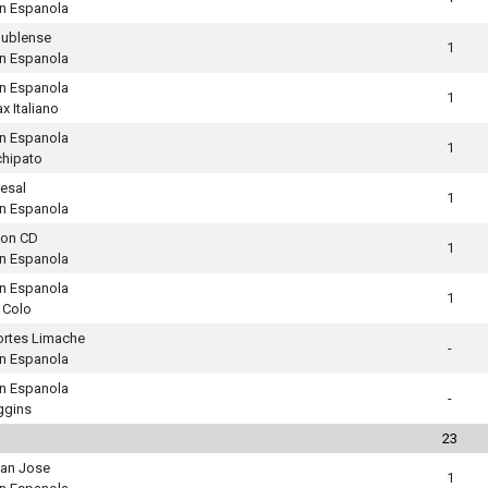
n Espanola
ublense
1
n Espanola
n Espanola
1
x Italiano
n Espanola
1
hipato
esal
1
n Espanola
ton CD
1
n Espanola
n Espanola
1
 Colo
rtes Limache
-
n Espanola
n Espanola
-
ggins
23
an Jose
1