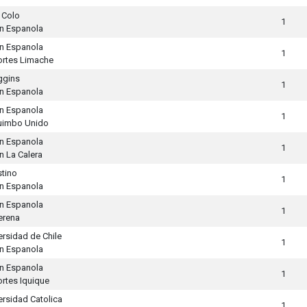
 Colo
1
n Espanola
n Espanola
1
rtes Limache
ggins
1
n Espanola
n Espanola
1
uimbo Unido
n Espanola
1
n La Calera
stino
1
n Espanola
n Espanola
1
erena
ersidad de Chile
1
n Espanola
n Espanola
1
rtes Iquique
ersidad Catolica
1