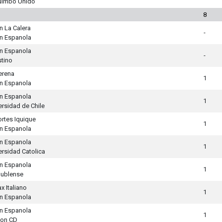
uimbo Unido
8
n La Calera
-
n Espanola
n Espanola
-
stino
erena
1
n Espanola
n Espanola
1
ersidad de Chile
rtes Iquique
1
n Espanola
n Espanola
1
ersidad Catolica
n Espanola
1
ublense
x Italiano
1
n Espanola
n Espanola
1
ton CD