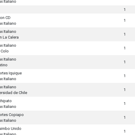
x Italiano
1
ton CD
1
x Italiano
x Italiano
1
n La Calera
x Italiano
1
 Colo
x Italiano
1
stino
rtes Iquique
1
x Italiano
x Italiano
1
ersidad de Chile
hipato
1
x Italiano
rtes Copiapo
1
x Italiano
uimbo Unido
1
x Italiano