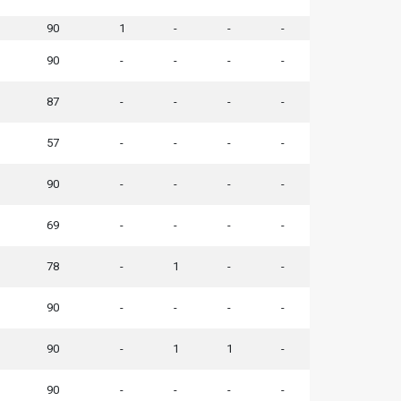
90
1
-
-
-
90
-
-
-
-
87
-
-
-
-
57
-
-
-
-
90
-
-
-
-
69
-
-
-
-
78
-
1
-
-
90
-
-
-
-
90
-
1
1
-
90
-
-
-
-