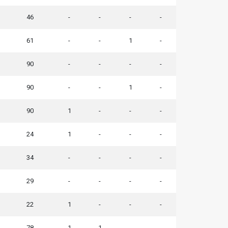
46
-
-
-
-
61
-
-
1
-
90
-
-
-
-
90
-
-
1
-
90
1
-
-
-
24
1
-
-
-
34
-
-
-
-
29
-
-
-
-
22
1
-
-
-
78
1
1
-
-