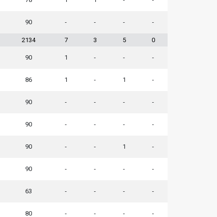
90
-
-
-
-
2134
7
3
5
0
90
1
-
-
-
86
1
-
1
-
90
-
-
-
-
90
-
-
-
-
90
-
-
1
-
90
-
-
-
-
63
-
-
-
-
80
-
-
-
-