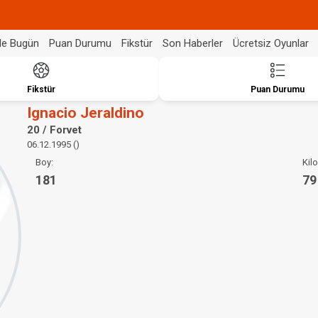
de Bugün
Puan Durumu
Fikstür
Son Haberler
Ücretsiz Oyunlar
Fikstür
Puan Durumu
Ignacio Jeraldino
20 / Forvet
06.12.1995 ()
Boy:
Kilo
181
79