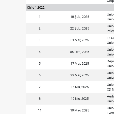
Coq
Chile 1 2022
Unio
1
18 Şub, 2025
Unio
Unio
2
22 Şub, 2025
Pale
La S
3
01 Mar, 2025
Unio
Unio
4
05 Tem, 2025
Univ
Depo
5
17 Mar, 2025
Unio
Unio
6
29 Mar, 2025
Univ
Unio
7
15 Nis, 2025
CD N
Auda
8
19 Nis, 2025
Unio
Unio
11
19 May, 2025
Ever