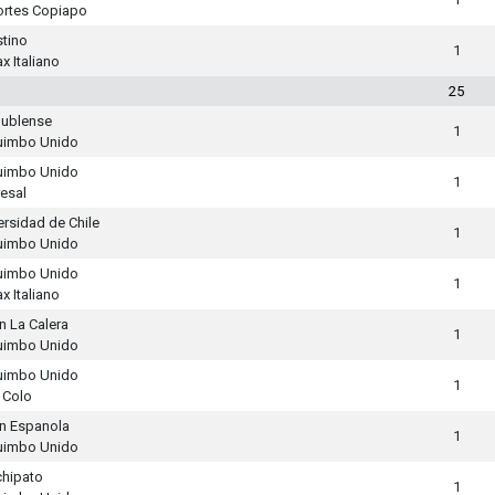
rtes Copiapo
stino
1
x Italiano
25
ublense
1
uimbo Unido
uimbo Unido
1
esal
ersidad de Chile
1
uimbo Unido
uimbo Unido
1
x Italiano
n La Calera
1
uimbo Unido
uimbo Unido
1
 Colo
n Espanola
1
uimbo Unido
hipato
1