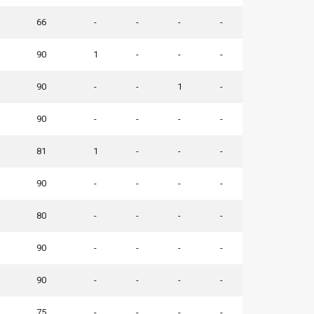
66
-
-
-
-
90
1
-
-
-
90
-
-
1
-
90
-
-
-
-
81
1
-
-
-
90
-
-
-
-
80
-
-
-
-
90
-
-
-
-
90
-
-
-
-
75
-
-
-
-