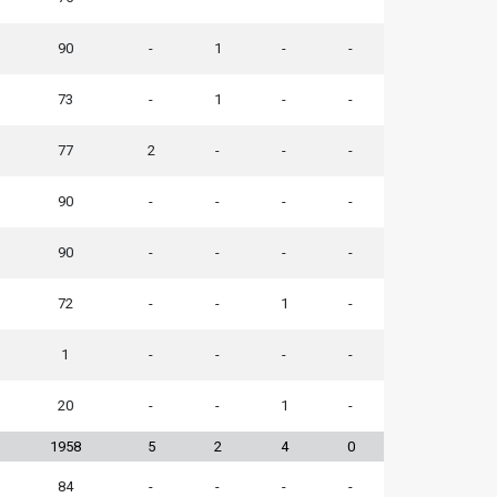
90
-
1
-
-
73
-
1
-
-
77
2
-
-
-
90
-
-
-
-
90
-
-
-
-
72
-
-
1
-
1
-
-
-
-
20
-
-
1
-
1958
5
2
4
0
84
-
-
-
-