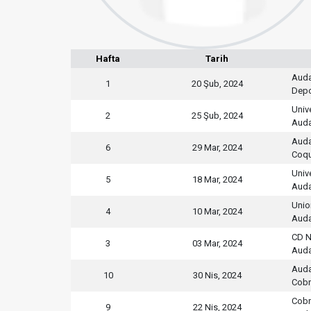
Hafta
Tarih
Auda
1
20 Şub, 2024
Depo
Univ
2
25 Şub, 2024
Auda
Auda
6
29 Mar, 2024
Coq
Univ
5
18 Mar, 2024
Auda
Unio
4
10 Mar, 2024
Auda
CD N
3
03 Mar, 2024
Auda
Auda
10
30 Nis, 2024
Cobr
Cobr
9
22 Nis, 2024