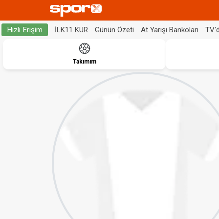
İLK11 KUR
Günün Özeti
At Yarışı Bankoları
TV'
Hızlı Erişim
Takımım