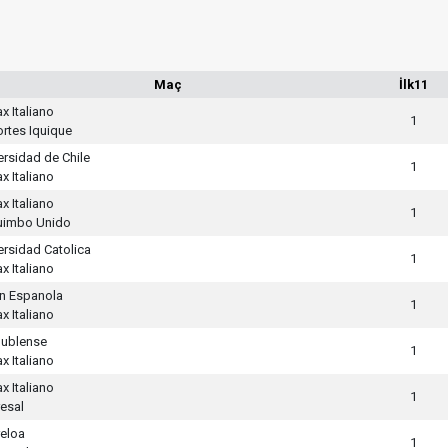
Maç
İlk11
x Italiano
1
rtes Iquique
ersidad de Chile
1
x Italiano
x Italiano
1
uimbo Unido
ersidad Catolica
1
x Italiano
n Espanola
1
x Italiano
ublense
1
x Italiano
x Italiano
1
esal
eloa
1