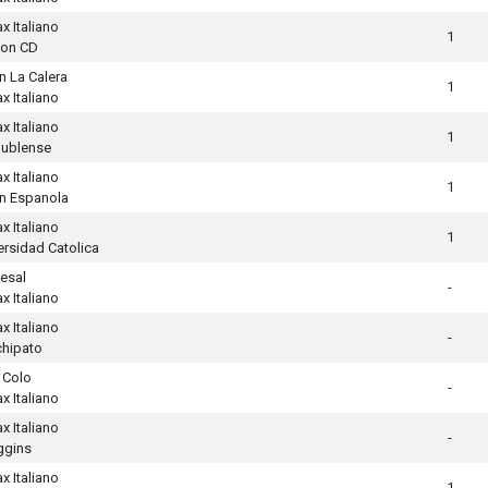
x Italiano
1
ton CD
n La Calera
1
x Italiano
x Italiano
1
ublense
x Italiano
1
n Espanola
x Italiano
1
ersidad Catolica
esal
-
x Italiano
x Italiano
-
hipato
 Colo
-
x Italiano
x Italiano
-
ggins
x Italiano
1