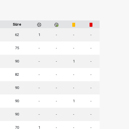
Süre
62
1
-
-
-
75
-
-
-
-
90
-
-
1
-
82
-
-
-
-
90
-
-
-
-
90
-
-
1
-
90
-
-
-
-
70
1
-
-
-