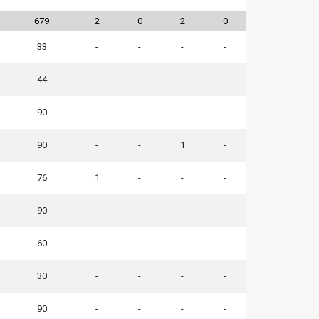
679
2
0
2
0
33
-
-
-
-
44
-
-
-
-
90
-
-
-
-
90
-
-
1
-
76
1
-
-
-
90
-
-
-
-
60
-
-
-
-
30
-
-
-
-
90
-
-
-
-