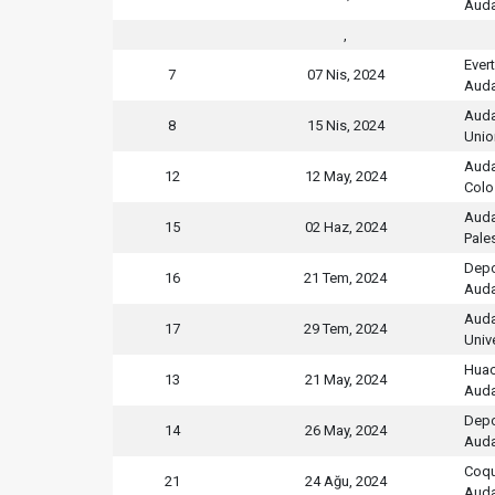
Auda
,
Ever
7
07 Nis, 2024
Auda
Auda
8
15 Nis, 2024
Unio
Auda
12
12 May, 2024
Colo
Auda
15
02 Haz, 2024
Pale
Depo
16
21 Tem, 2024
Auda
Auda
17
29 Tem, 2024
Univ
Huac
13
21 May, 2024
Auda
Depo
14
26 May, 2024
Auda
Coq
21
24 Ağu, 2024
Auda