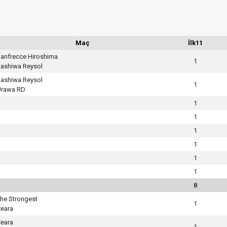
Maç
İlk11
anfrecce Hiroshima
1
ashiwa Reysol
ashiwa Reysol
1
Urawa RD
1
1
1
1
1
1
8
he Strongest
1
eara
eara
1