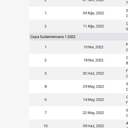
T
S
1
04 Ağu, 2022
C
C
2
11 Ağu, 2022
S
Copa Sudamericana 1 2022
P
1
10 Nis, 2022
C
C
2
18 Nis, 2022
B
F
3
02 Haz, 2022
C
S
8
29 May, 2022
C
C
6
14 May, 2022
S
7
22 May, 2022
C
10
09 Haz, 2022