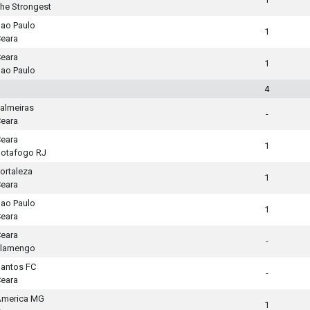
he Strongest
ao Paulo
1
eara
eara
1
ao Paulo
4
almeiras
-
eara
eara
1
otafogo RJ
ortaleza
1
eara
ao Paulo
1
eara
eara
-
Flamengo
antos FC
-
eara
America MG
1