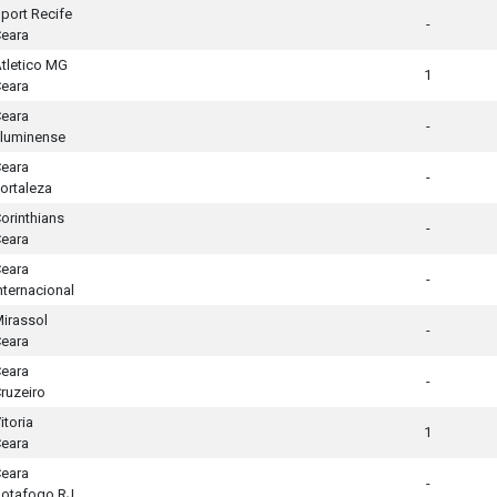
port Recife
-
eara
tletico MG
1
eara
eara
-
luminense
eara
-
ortaleza
orinthians
-
eara
eara
-
nternacional
irassol
-
eara
eara
-
ruzeiro
itoria
1
eara
eara
-
otafogo RJ