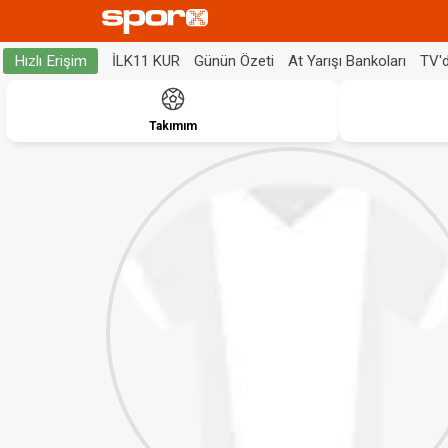
İLK11 KUR
Günün Özeti
At Yarışı Bankoları
TV'
Hızlı Erişim
Takımım