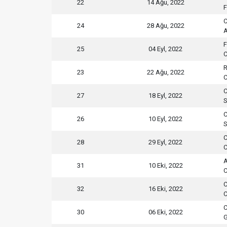
22
14 Ağu, 2022
F
C
24
28 Ağu, 2022
A
25
04 Eyl, 2022
C
R
23
22 Ağu, 2022
C
C
27
18 Eyl, 2022
S
C
26
10 Eyl, 2022
S
C
28
29 Eyl, 2022
C
A
31
10 Eki, 2022
C
C
32
16 Eki, 2022
C
C
30
06 Eki, 2022
G