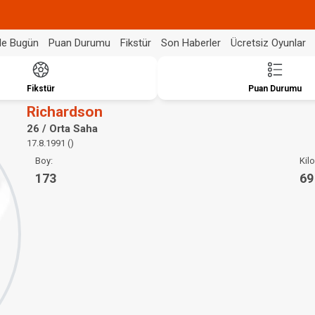
de Bugün
Puan Durumu
Fikstür
Son Haberler
Ücretsiz Oyunlar
Fikstür
Puan Durumu
Richardson
26 / Orta Saha
17.8.1991 ()
Boy:
Kilo
173
69