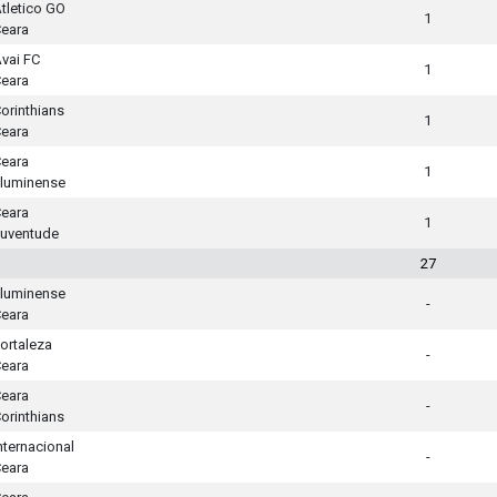
tletico GO
1
eara
vai FC
1
eara
orinthians
1
eara
eara
1
luminense
eara
1
uventude
27
luminense
-
eara
ortaleza
-
eara
eara
-
orinthians
nternacional
-
eara