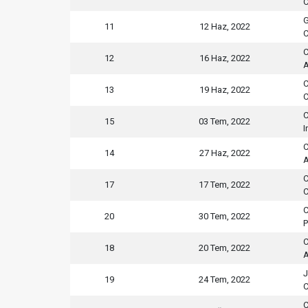
C
G
11
12 Haz, 2022
C
C
12
16 Haz, 2022
A
C
13
19 Haz, 2022
C
C
15
03 Tem, 2022
I
C
14
27 Haz, 2022
A
C
17
17 Tem, 2022
C
C
20
30 Tem, 2022
P
C
18
20 Tem, 2022
A
J
19
24 Tem, 2022
C
C