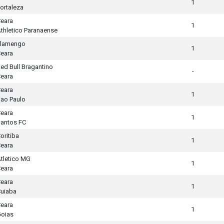
1
ortaleza
eara
1
thletico Paranaense
Flamengo
1
eara
ed Bull Bragantino
-
eara
eara
1
ao Paulo
eara
1
antos FC
oritiba
1
eara
tletico MG
1
eara
eara
1
uiaba
eara
1
oias