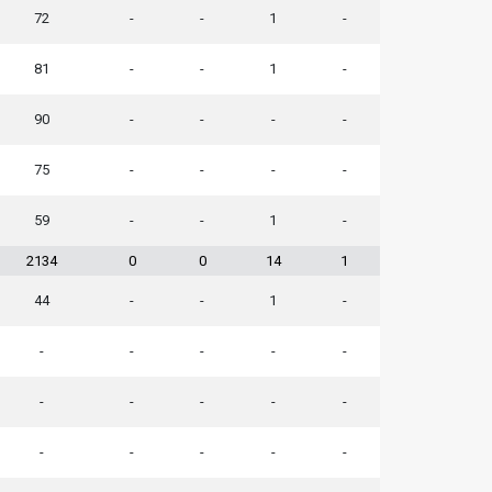
72
-
-
1
-
81
-
-
1
-
90
-
-
-
-
75
-
-
-
-
59
-
-
1
-
2134
0
0
14
1
44
-
-
1
-
-
-
-
-
-
-
-
-
-
-
-
-
-
-
-