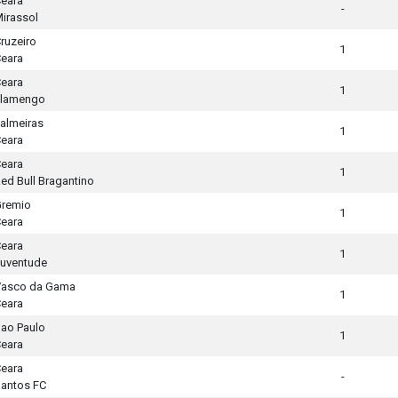
eara
-
irassol
ruzeiro
1
eara
eara
1
Flamengo
almeiras
1
eara
eara
1
ed Bull Bragantino
remio
1
eara
eara
1
uventude
Vasco da Gama
1
eara
ao Paulo
1
eara
eara
-
antos FC