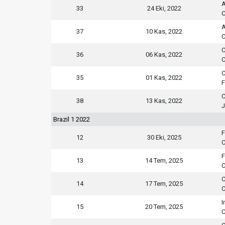
A
33
24 Eki, 2022
C
A
37
10 Kas, 2022
C
C
36
06 Kas, 2022
C
C
35
01 Kas, 2022
F
C
38
13 Kas, 2022
J
Brazil 1 2022
F
12
30 Eki, 2025
C
F
13
14 Tem, 2025
C
C
14
17 Tem, 2025
C
I
15
20 Tem, 2025
C