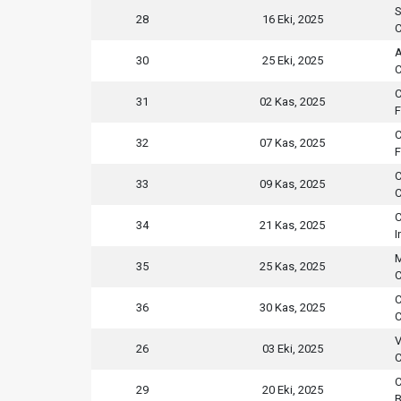
S
28
16 Eki, 2025
C
A
30
25 Eki, 2025
C
C
31
02 Kas, 2025
F
C
32
07 Kas, 2025
F
C
33
09 Kas, 2025
C
C
34
21 Kas, 2025
I
M
35
25 Kas, 2025
C
C
36
30 Kas, 2025
C
V
26
03 Eki, 2025
C
C
29
20 Eki, 2025
B