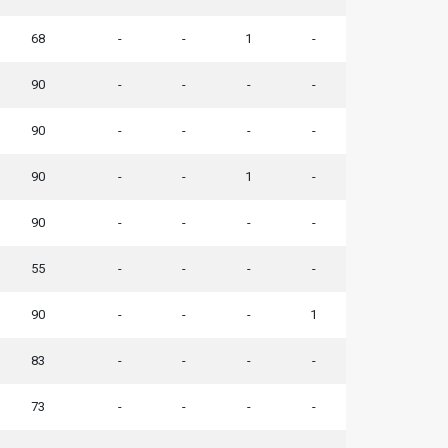
68
-
-
1
-
90
-
-
-
-
90
-
-
-
-
90
-
-
1
-
90
-
-
-
-
55
-
-
-
-
90
-
-
-
1
83
-
-
-
-
73
-
-
-
-