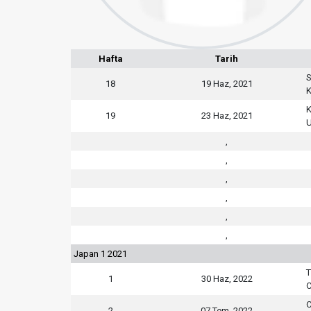
Hafta
Tarih
S
18
19 Haz, 2021
K
K
19
23 Haz, 2021
,
,
,
,
,
,
Japan 1 2021
T
1
30 Haz, 2022
C
C
2
07 Tem, 2022