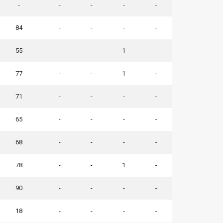
-
-
-
-
-
84
-
-
-
-
55
-
-
1
-
77
-
-
1
-
71
-
-
-
-
65
-
-
-
-
68
-
-
-
-
78
-
-
1
-
90
-
-
-
-
18
-
-
-
-