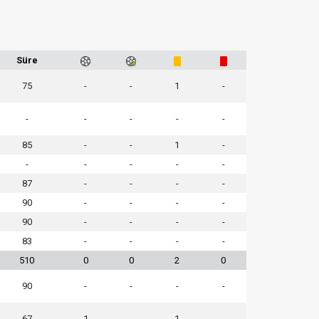
Süre
75
-
-
1
-
-
-
-
-
-
85
-
-
1
-
-
-
-
-
-
87
-
-
-
-
90
-
-
-
-
90
-
-
-
-
83
-
-
-
-
510
0
0
2
0
90
-
-
-
-
67
1
-
1
-