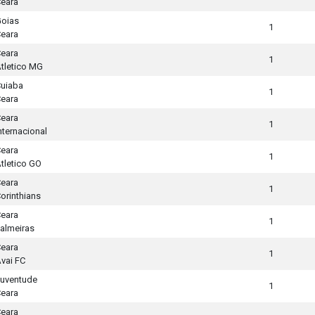
eara
oias
1
eara
eara
1
tletico MG
uiaba
1
eara
eara
1
nternacional
eara
1
tletico GO
eara
1
orinthians
eara
1
almeiras
eara
1
vai FC
uventude
1
eara
eara