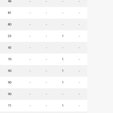
46
-
-
-
-
81
-
-
-
-
80
-
-
-
-
23
-
-
1
-
43
-
-
-
-
70
-
-
1
-
90
-
-
1
-
90
-
-
1
-
90
-
-
-
-
71
-
-
1
-