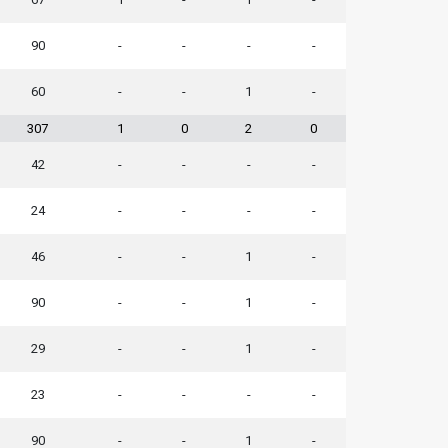
90
-
-
-
-
60
-
-
1
-
307
1
0
2
0
42
-
-
-
-
24
-
-
-
-
46
-
-
1
-
90
-
-
1
-
29
-
-
1
-
23
-
-
-
-
90
-
-
1
-