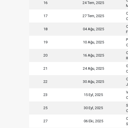
C
16
24 Tem, 2025
M
C
17
27 Tem, 2025
C
C
18
04 Ağu, 2025
P
19
10 Ağu, 2025
C
C
20
16 Ağu, 2025
R
G
21
24 Ağu, 2025
C
C
22
30 Ağu, 2025
J
23
15 Eyl, 2025
C
S
25
30 Eyl, 2025
C
C
27
06 Eki, 2025
S