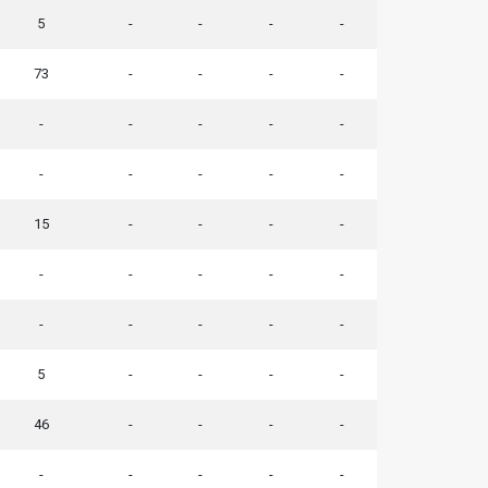
5
-
-
-
-
73
-
-
-
-
-
-
-
-
-
-
-
-
-
-
15
-
-
-
-
-
-
-
-
-
-
-
-
-
-
5
-
-
-
-
46
-
-
-
-
-
-
-
-
-