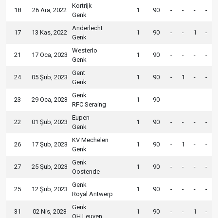
Kortrijk
18
26 Ara, 2022
1
90
-
-
-
-
Genk
Anderlecht
17
13 Kas, 2022
1
90
-
-
1
-
Genk
Westerlo
21
17 Oca, 2023
1
90
-
-
-
-
Genk
Gent
24
05 Şub, 2023
1
90
-
1
-
-
Genk
Genk
23
29 Oca, 2023
1
90
-
-
-
-
RFC Seraing
Eupen
22
01 Şub, 2023
1
90
-
-
-
-
Genk
KV Mechelen
26
17 Şub, 2023
1
90
-
1
-
-
Genk
Genk
27
25 Şub, 2023
1
90
-
-
-
-
Oostende
Genk
25
12 Şub, 2023
1
90
-
-
-
-
Royal Antwerp
Genk
31
02 Nis, 2023
1
90
-
-
1
-
OH Leuven