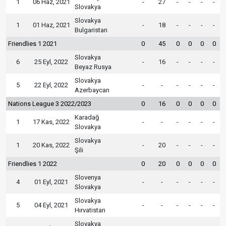
1
06 Haz, 2021
-
27
-
-
-
-
Slovakya
Slovakya
1
01 Haz, 2021
-
18
-
-
-
-
Bulgaristan
Friendlies 1 2021
0
45
0
0
0
0
Slovakya
6
25 Eyl, 2022
-
16
-
-
-
-
Beyaz Rusya
Slovakya
5
22 Eyl, 2022
-
-
-
-
-
-
Azerbaycan
Nations League 3 2022/2023
0
16
0
0
0
0
Karadağ
1
17 Kas, 2022
-
-
-
-
-
-
Slovakya
Slovakya
1
20 Kas, 2022
-
20
-
-
-
-
Şili
Friendlies 1 2022
0
20
0
0
0
0
Slovenya
4
01 Eyl, 2021
-
-
-
-
-
-
Slovakya
Slovakya
5
04 Eyl, 2021
-
-
-
-
-
-
Hırvatistan
Slovakya