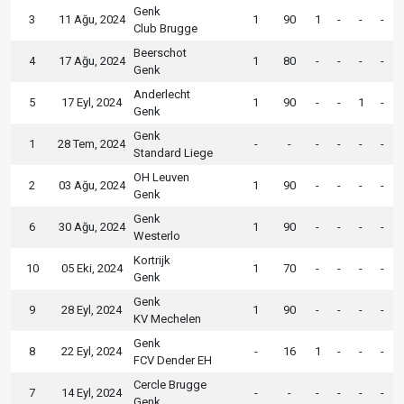
Genk
3
11 Ağu, 2024
1
90
1
-
-
-
Club Brugge
Beerschot
4
17 Ağu, 2024
1
80
-
-
-
-
Genk
Anderlecht
5
17 Eyl, 2024
1
90
-
-
1
-
Genk
Genk
1
28 Tem, 2024
-
-
-
-
-
-
Standard Liege
OH Leuven
2
03 Ağu, 2024
1
90
-
-
-
-
Genk
Genk
6
30 Ağu, 2024
1
90
-
-
-
-
Westerlo
Kortrijk
10
05 Eki, 2024
1
70
-
-
-
-
Genk
Genk
9
28 Eyl, 2024
1
90
-
-
-
-
KV Mechelen
Genk
8
22 Eyl, 2024
-
16
1
-
-
-
FCV Dender EH
Cercle Brugge
7
14 Eyl, 2024
-
-
-
-
-
-
Genk