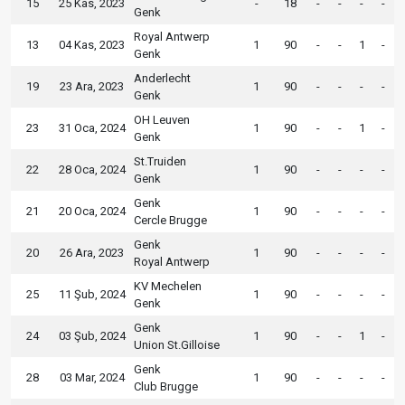
15
25 Kas, 2023
-
18
-
-
-
-
Genk
Royal Antwerp
13
04 Kas, 2023
1
90
-
-
1
-
Genk
Anderlecht
19
23 Ara, 2023
1
90
-
-
-
-
Genk
OH Leuven
23
31 Oca, 2024
1
90
-
-
1
-
Genk
St.Truiden
22
28 Oca, 2024
1
90
-
-
-
-
Genk
Genk
21
20 Oca, 2024
1
90
-
-
-
-
Cercle Brugge
Genk
20
26 Ara, 2023
1
90
-
-
-
-
Royal Antwerp
KV Mechelen
25
11 Şub, 2024
1
90
-
-
-
-
Genk
Genk
24
03 Şub, 2024
1
90
-
-
1
-
Union St.Gilloise
Genk
28
03 Mar, 2024
1
90
-
-
-
-
Club Brugge