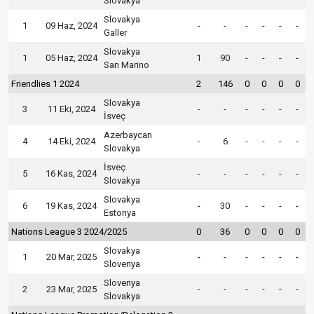
Slovakya
Slovakya
1
09 Haz, 2024
-
-
-
-
-
-
Galler
Slovakya
1
05 Haz, 2024
1
90
-
-
-
-
San Marino
Friendlies 1 2024
2
146
0
0
0
0
Slovakya
3
11 Eki, 2024
-
-
-
-
-
-
İsveç
Azerbaycan
4
14 Eki, 2024
-
6
-
-
-
-
Slovakya
İsveç
5
16 Kas, 2024
-
-
-
-
-
-
Slovakya
Slovakya
6
19 Kas, 2024
-
30
-
-
-
-
Estonya
Nations League 3 2024/2025
0
36
0
0
0
0
Slovakya
1
20 Mar, 2025
-
-
-
-
-
-
Slovenya
Slovenya
2
23 Mar, 2025
-
-
-
-
-
-
Slovakya