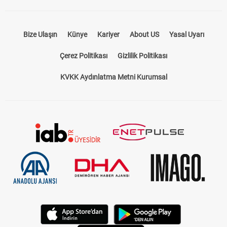
Bize Ulaşın
Künye
Kariyer
About US
Yasal Uyarı
Çerez Politikası
Gizlilik Politikası
KVKK Aydınlatma Metni Kurumsal