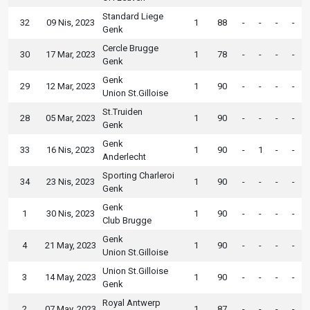
Standard Liege
32
09 Nis, 2023
1
88
-
-
-
-
Genk
Cercle Brugge
30
17 Mar, 2023
1
78
-
-
-
-
Genk
Genk
29
12 Mar, 2023
1
90
-
-
-
-
Union St.Gilloise
St.Truiden
28
05 Mar, 2023
1
90
-
-
-
-
Genk
Genk
33
16 Nis, 2023
1
90
-
1
-
-
Anderlecht
Sporting Charleroi
34
23 Nis, 2023
1
90
-
-
-
-
Genk
Genk
1
30 Nis, 2023
1
90
-
-
-
-
Club Brugge
Genk
4
21 May, 2023
1
90
-
-
-
-
Union St.Gilloise
Union St.Gilloise
3
14 May, 2023
1
90
-
-
-
-
Genk
Royal Antwerp
2
07 May, 2023
1
87
-
-
-
-