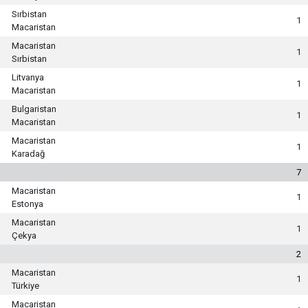
Sırbistan
1
Macaristan
Macaristan
1
Sırbistan
Litvanya
1
Macaristan
Bulgaristan
1
Macaristan
Macaristan
1
Karadağ
7
Macaristan
1
Estonya
Macaristan
1
Çekya
2
Macaristan
1
Türkiye
Macaristan