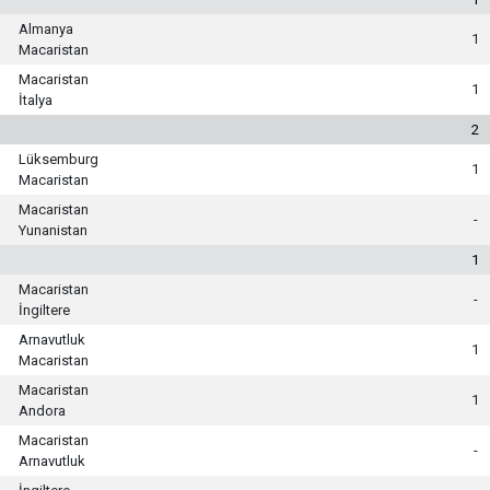
Almanya
1
Macaristan
Macaristan
1
İtalya
2
Lüksemburg
1
Macaristan
Macaristan
-
Yunanistan
1
Macaristan
-
İngiltere
Arnavutluk
1
Macaristan
Macaristan
1
Andora
Macaristan
-
Arnavutluk