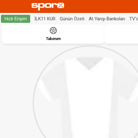
İLK11 KUR
Günün Özeti
At Yarışı Bankoları
TV'
Hızlı Erişim
Takımım