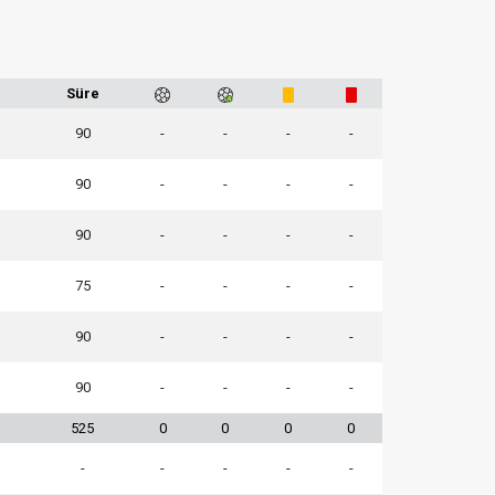
1
Süre
90
-
-
-
-
90
-
-
-
-
90
-
-
-
-
75
-
-
-
-
90
-
-
-
-
90
-
-
-
-
525
0
0
0
0
-
-
-
-
-