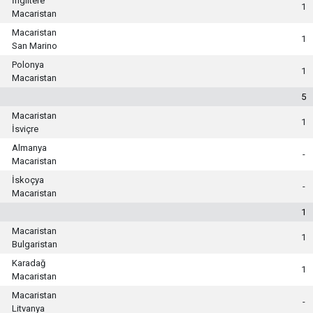
İngiltere
1
Macaristan
Macaristan
1
San Marino
Polonya
1
Macaristan
5
Macaristan
1
İsviçre
Almanya
-
Macaristan
İskoçya
-
Macaristan
1
Macaristan
1
Bulgaristan
Karadağ
1
Macaristan
Macaristan
-
Litvanya