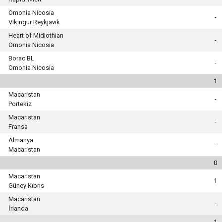
Omonia Nicosia
-
Vikingur Reykjavik
Heart of Midlothian
-
Omonia Nicosia
Borac BL
-
Omonia Nicosia
1
Macaristan
-
Portekiz
Macaristan
-
Fransa
Almanya
-
Macaristan
0
Macaristan
1
Güney Kıbrıs
Macaristan
-
İrlanda
1