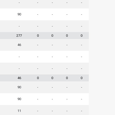
-
-
-
-
-
90
-
-
-
-
-
-
-
-
-
277
0
0
0
0
46
-
-
-
-
-
-
-
-
-
-
-
-
-
-
46
0
0
0
0
90
-
-
-
-
90
-
-
-
-
11
-
-
-
-