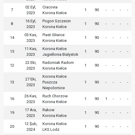
02 Eyl,
Cracovia
7
1
90
-
-
-
-
2023
Korona Kielce
16 Eyl,
Pogon Szczecin
8
1
90
-
-
-
-
2023
Korona Kielce
03 Kas,
Piast Gliwice
14
1
90
-
-
-
-
2023
Korona Kielce
11 Kas,
Korona Kielce
15
1
90
-
-
-
-
2023
Jagiellonia Bialystok
22 Eki,
Radomiak Radom
12
1
90
-
-
-
-
2023
Korona Kielce
Korona Kielce
27 Eki,
13
Puszcza
1
90
-
-
-
-
2023
Niepolomice
26 Kas,
Ruch Chorzow
16
1
90
1
-
-
-
2023
Korona Kielce
17 Ara,
Rakow
19
1
90
-
-
-
-
2023
Korona Kielce
12 Şub,
Korona Kielce
20
1
90
-
-
-
-
2024
LKS Lodz