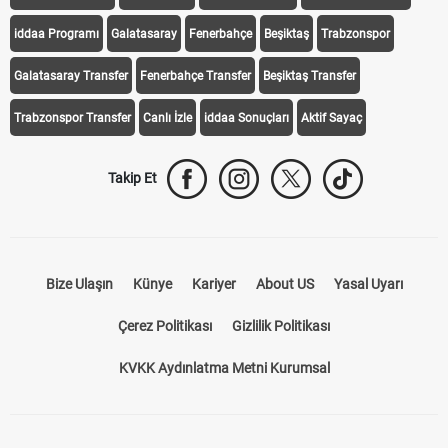
Galatasaray Transfer
Fenerbahçe Transfer
Beşiktaş Transfer
Trabzonspor Transfer
Canlı İzle
iddaa Sonuçları
Aktif Sayaç
Takip Et
Bize Ulaşın
Künye
Kariyer
About US
Yasal Uyarı
Çerez Politikası
Gizlilik Politikası
KVKK Aydınlatma Metni Kurumsal