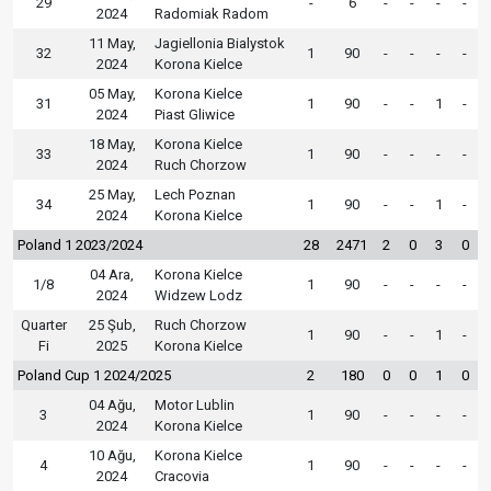
29
-
6
-
-
-
-
2024
Radomiak Radom
11 May,
Jagiellonia Bialystok
32
1
90
-
-
-
-
2024
Korona Kielce
05 May,
Korona Kielce
31
1
90
-
-
1
-
2024
Piast Gliwice
18 May,
Korona Kielce
33
1
90
-
-
-
-
2024
Ruch Chorzow
25 May,
Lech Poznan
34
1
90
-
-
1
-
2024
Korona Kielce
Poland 1 2023/2024
28
2471
2
0
3
0
04 Ara,
Korona Kielce
1/8
1
90
-
-
-
-
2024
Widzew Lodz
Quarter
25 Şub,
Ruch Chorzow
1
90
-
-
1
-
Fi
2025
Korona Kielce
Poland Cup 1 2024/2025
2
180
0
0
1
0
04 Ağu,
Motor Lublin
3
1
90
-
-
-
-
2024
Korona Kielce
10 Ağu,
Korona Kielce
4
1
90
-
-
-
-
2024
Cracovia