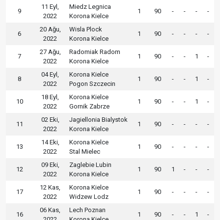
11 Eyl,
Miedz Legnica
9
1
90
-
-
-
-
2022
Korona Kielce
20 Ağu,
Wisla Plock
6
1
90
-
-
-
-
2022
Korona Kielce
27 Ağu,
Radomiak Radom
7
1
90
-
-
1
-
2022
Korona Kielce
04 Eyl,
Korona Kielce
8
1
90
-
-
1
-
2022
Pogon Szczecin
18 Eyl,
Korona Kielce
10
1
90
-
-
1
-
2022
Gornik Zabrze
02 Eki,
Jagiellonia Bialystok
11
1
90
-
-
-
-
2022
Korona Kielce
14 Eki,
Korona Kielce
13
1
90
-
-
-
-
2022
Stal Mielec
09 Eki,
Zaglebie Lubin
12
1
90
1
-
-
-
2022
Korona Kielce
12 Kas,
Korona Kielce
17
1
90
-
-
-
-
2022
Widzew Lodz
06 Kas,
Lech Poznan
16
1
90
-
-
1
-
2022
Korona Kielce