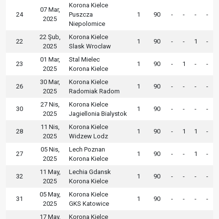
Korona Kielce
07 Mar,
24
Puszcza
1
90
-
-
-
-
2025
Niepolomice
22 Şub,
Korona Kielce
22
1
90
-
-
1
-
2025
Slask Wroclaw
01 Mar,
Stal Mielec
23
1
90
-
1
-
-
2025
Korona Kielce
30 Mar,
Korona Kielce
26
1
90
-
-
-
-
2025
Radomiak Radom
27 Nis,
Korona Kielce
30
1
90
-
-
-
-
2025
Jagiellonia Bialystok
11 Nis,
Korona Kielce
28
1
90
-
1
1
-
2025
Widzew Lodz
05 Nis,
Lech Poznan
27
1
90
-
-
1
-
2025
Korona Kielce
11 May,
Lechia Gdansk
32
1
90
-
-
-
-
2025
Korona Kielce
05 May,
Korona Kielce
31
1
90
-
-
-
-
2025
GKS Katowice
17 May,
Korona Kielce