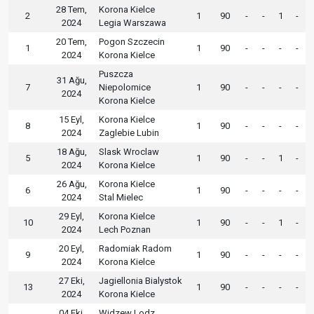
28 Tem,
Korona Kielce
2
1
90
-
-
1
-
2024
Legia Warszawa
20 Tem,
Pogon Szczecin
1
1
90
-
-
-
-
2024
Korona Kielce
Puszcza
31 Ağu,
7
Niepolomice
1
90
-
-
-
-
2024
Korona Kielce
15 Eyl,
Korona Kielce
8
1
90
-
-
-
-
2024
Zaglebie Lubin
18 Ağu,
Slask Wroclaw
5
1
90
-
-
1
-
2024
Korona Kielce
26 Ağu,
Korona Kielce
6
1
90
-
-
-
-
2024
Stal Mielec
29 Eyl,
Korona Kielce
10
1
90
-
-
1
-
2024
Lech Poznan
20 Eyl,
Radomiak Radom
9
1
90
-
-
-
-
2024
Korona Kielce
27 Eki,
Jagiellonia Bialystok
13
1
90
-
-
-
-
2024
Korona Kielce
04 Eki,
Widzew Lodz