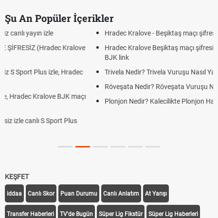
Şu An Popüler İçerikler
Hradec Kralove - Beşiktaş maçı şifresiz izle canlı tv100 linki
Hradec Kralove Beşiktaş maçı şifresiz tv100 izle, Hradec Kralove
BJK link
Trivela Nedir? Trivela Vuruşu Nasıl Yapılır?
Röveşata Nedir? Röveşata Vuruşu Nasıl Yapılır?
Plonjon Nedir? Kalecilikte Plonjon Hareketi Nasıl Yapılır?
KEŞFET
iddaa
Canlı Skor
Puan Durumu
Canlı Anlatım
At Yarışı
Transfer Haberleri
TV'de Bugün
Süper Lig Fikstür
Süper Lig Haberleri
iddaa Programı
Galatasaray
Fenerbahçe
Beşiktaş
Trabzonspor