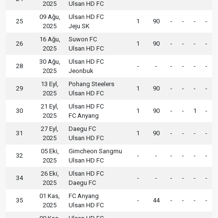
2025
Ulsan HD FC
09 Ağu,
Ulsan HD FC
25
1
90
-
-
-
-
2025
Jeju SK
16 Ağu,
Suwon FC
26
1
90
-
-
-
-
2025
Ulsan HD FC
30 Ağu,
Ulsan HD FC
28
-
-
-
-
-
-
2025
Jeonbuk
13 Eyl,
Pohang Steelers
29
1
90
-
-
-
-
2025
Ulsan HD FC
21 Eyl,
Ulsan HD FC
30
1
90
-
-
1
-
2025
FC Anyang
27 Eyl,
Daegu FC
31
1
90
-
-
-
-
2025
Ulsan HD FC
05 Eki,
Gimcheon Sangmu
32
-
-
-
-
-
-
2025
Ulsan HD FC
26 Eki,
Ulsan HD FC
34
-
-
-
-
-
-
2025
Daegu FC
01 Kas,
FC Anyang
35
-
44
-
-
-
-
2025
Ulsan HD FC