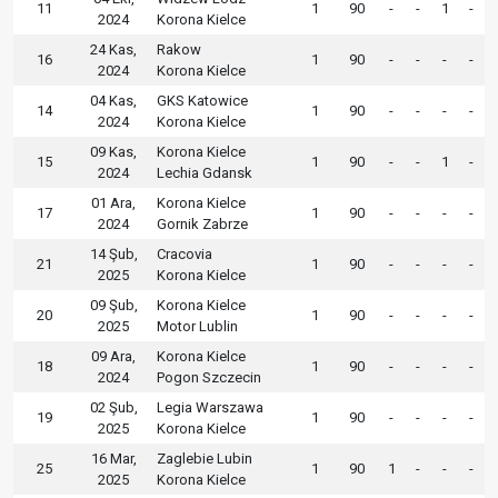
11
1
90
-
-
1
-
2024
Korona Kielce
24 Kas,
Rakow
16
1
90
-
-
-
-
2024
Korona Kielce
04 Kas,
GKS Katowice
14
1
90
-
-
-
-
2024
Korona Kielce
09 Kas,
Korona Kielce
15
1
90
-
-
1
-
2024
Lechia Gdansk
01 Ara,
Korona Kielce
17
1
90
-
-
-
-
2024
Gornik Zabrze
14 Şub,
Cracovia
21
1
90
-
-
-
-
2025
Korona Kielce
09 Şub,
Korona Kielce
20
1
90
-
-
-
-
2025
Motor Lublin
09 Ara,
Korona Kielce
18
1
90
-
-
-
-
2024
Pogon Szczecin
02 Şub,
Legia Warszawa
19
1
90
-
-
-
-
2025
Korona Kielce
16 Mar,
Zaglebie Lubin
25
1
90
1
-
-
-
2025
Korona Kielce