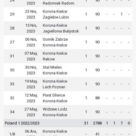
24
1
90
-
-
-
-
2023
Radomiak Radom
23 Nis,
Korona Kielce
29
1
90
-
-
1
-
2023
Zaglebie Lubin
15 Nis,
Korona Kielce
28
1
90
-
-
-
-
2023
Jagiellonia Bialystok
06 Nis,
Gornik Zabrze
27
1
90
-
-
-
-
2023
Korona Kielce
07 May,
Korona Kielce
31
1
90
-
-
-
-
2023
Rakow
30 Nis,
Stal Mielec
30
1
90
-
-
-
-
2023
Korona Kielce
19 May,
Korona Kielce
33
1
90
-
-
-
-
2023
Lech Poznan
12 May,
Piast Gliwice
32
1
88
-
-
-
-
2023
Korona Kielce
27 May,
Widzew Lodz
34
1
90
-
-
-
-
2023
Korona Kielce
Poland 1 2022/2023
31
2788
1
1
7
0
06 Ara,
Korona Kielce
1/8
-
41
-
-
-
-