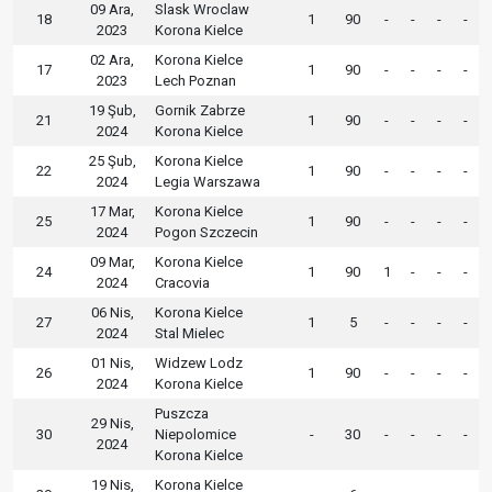
09 Ara,
Slask Wroclaw
18
1
90
-
-
-
-
2023
Korona Kielce
02 Ara,
Korona Kielce
17
1
90
-
-
-
-
2023
Lech Poznan
19 Şub,
Gornik Zabrze
21
1
90
-
-
-
-
2024
Korona Kielce
25 Şub,
Korona Kielce
22
1
90
-
-
-
-
2024
Legia Warszawa
17 Mar,
Korona Kielce
25
1
90
-
-
-
-
2024
Pogon Szczecin
09 Mar,
Korona Kielce
24
1
90
1
-
-
-
2024
Cracovia
06 Nis,
Korona Kielce
27
1
5
-
-
-
-
2024
Stal Mielec
01 Nis,
Widzew Lodz
26
1
90
-
-
-
-
2024
Korona Kielce
Puszcza
29 Nis,
30
Niepolomice
-
30
-
-
-
-
2024
Korona Kielce
19 Nis,
Korona Kielce