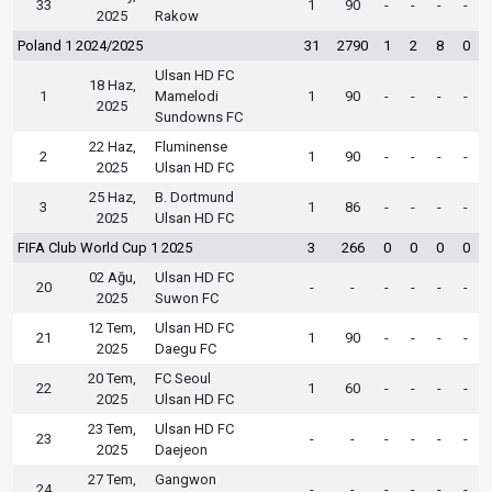
33
1
90
-
-
-
-
2025
Rakow
Poland 1 2024/2025
31
2790
1
2
8
0
Ulsan HD FC
18 Haz,
1
Mamelodi
1
90
-
-
-
-
2025
Sundowns FC
22 Haz,
Fluminense
2
1
90
-
-
-
-
2025
Ulsan HD FC
25 Haz,
B. Dortmund
3
1
86
-
-
-
-
2025
Ulsan HD FC
FIFA Club World Cup 1 2025
3
266
0
0
0
0
02 Ağu,
Ulsan HD FC
20
-
-
-
-
-
-
2025
Suwon FC
12 Tem,
Ulsan HD FC
21
1
90
-
-
-
-
2025
Daegu FC
20 Tem,
FC Seoul
22
1
60
-
-
-
-
2025
Ulsan HD FC
23 Tem,
Ulsan HD FC
23
-
-
-
-
-
-
2025
Daejeon
27 Tem,
Gangwon
24
-
-
-
-
-
-