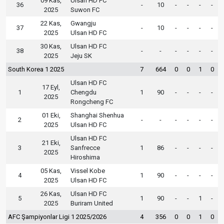
09 Kas,
Ulsan HD FC
36
-
10
-
-
-
-
2025
Suwon FC
22 Kas,
Gwangju
37
-
10
-
-
-
-
2025
Ulsan HD FC
30 Kas,
Ulsan HD FC
38
-
-
-
-
-
-
2025
Jeju SK
South Korea 1 2025
7
664
0
0
1
0
Ulsan HD FC
17 Eyl,
1
Chengdu
1
90
-
-
-
-
2025
Rongcheng FC
01 Eki,
Shanghai Shenhua
2
-
-
-
-
-
-
2025
Ulsan HD FC
Ulsan HD FC
21 Eki,
3
Sanfrecce
1
86
-
-
-
-
2025
Hiroshima
05 Kas,
Vissel Kobe
4
1
90
-
-
-
-
2025
Ulsan HD FC
26 Kas,
Ulsan HD FC
5
1
90
-
-
1
-
2025
Buriram United
AFC Şampiyonlar Ligi 1 2025/2026
4
356
0
0
1
0