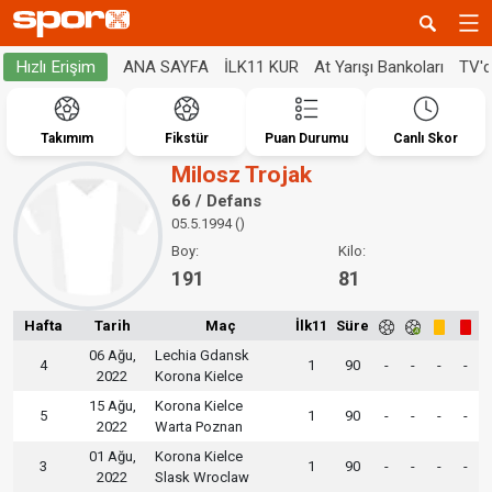
ANA SAYFA
İLK11 KUR
At Yarışı Bankoları
TV'
Hızlı Erişim
Takımım
Fikstür
Puan Durumu
Canlı Skor
Milosz Trojak
66 / Defans
05.5.1994 ()
Boy:
Kilo:
191
81
Hafta
Tarih
Maç
İlk11
Süre
06 Ağu,
Lechia Gdansk
4
1
90
-
-
-
-
2022
Korona Kielce
15 Ağu,
Korona Kielce
5
1
90
-
-
-
-
2022
Warta Poznan
01 Ağu,
Korona Kielce
3
1
90
-
-
-
-
2022
Slask Wroclaw