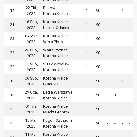
22 Eki,
Rakow
14
1
90
-
-
1
-
2022
Korona Kielce
18 Şub,
Korona Kielce
21
1
90
-
-
-
-
2023
Lechia Gdansk
04 Mar,
Korona Kielce
23
1
90
-
-
-
-
2023
Wisla Plock
25 Şub,
Warta Poznan
22
1
90
-
-
-
-
2023
Korona Kielce
11 Şub,
Slask Wroclaw
20
1
90
-
-
-
-
2023
Korona Kielce
06 Şub,
Korona Kielce
19
1
90
-
-
1
-
2023
Cracovia
29 Oca,
Legia Warszawa
18
1
90
-
1
-
-
2023
Korona Kielce
01 Nis,
Korona Kielce
26
1
90
-
-
-
-
2023
Miedz Legnica
18 Mar,
Pogon Szczecin
25
1
90
-
-
-
-
2023
Korona Kielce
11 Mar,
Korona Kielce