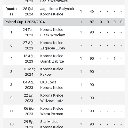
2023
Legia Warszawa
Quarter
28 Şub,
Jagiellonia Bialystok
1
46
-
-
-
-
Fi
2024
Korona Kielce
Poland Cup 1 2023/2024
1
87
0
0
0
0
24 Tem,
Korona Kielce
1
1
90
-
-
-
-
2023
Slask Wroclaw
27 Ağu,
Korona Kielce
6
-
-
-
-
-
-
2023
Zaglebie Lubin
12 Ağu,
Korona Kielce
4
1
90
-
-
1
-
2023
Gornik Zabrze
13 Mar,
Korona Kielce
2
1
90
-
-
-
-
2024
Rakow
04 Ağu,
LKS Lodz
3
1
90
-
-
-
-
2023
Korona Kielce
22 Eyl,
Korona Kielce
9
1
90
-
-
-
-
2023
Widzew Lodz
06 Eki,
Korona Kielce
11
1
90
-
-
-
-
2023
Warta Poznan
29 Eyl,
Stal Mielec
10
1
90
-
-
-
-
2023
Korona Kielce