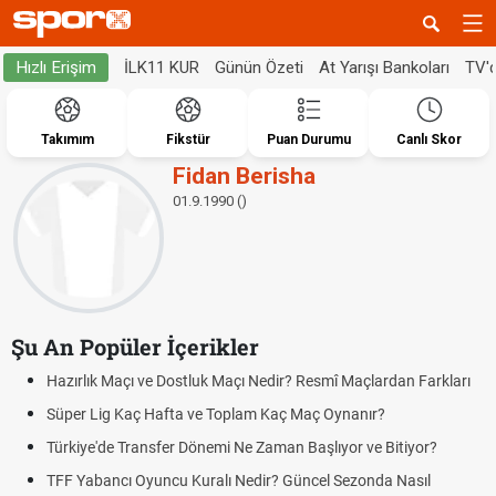
İLK11 KUR
Günün Özeti
At Yarışı Bankoları
TV'
Hızlı Erişim
Takımım
Fikstür
Puan Durumu
Canlı Skor
Fidan Berisha
01.9.1990 ()
Şu An Popüler İçerikler
Hazırlık Maçı ve Dostluk Maçı Nedir? Resmî Maçlardan Farkları
Süper Lig Kaç Hafta ve Toplam Kaç Maç Oynanır?
Türkiye'de Transfer Dönemi Ne Zaman Başlıyor ve Bitiyor?
TFF Yabancı Oyuncu Kuralı Nedir? Güncel Sezonda Nasıl