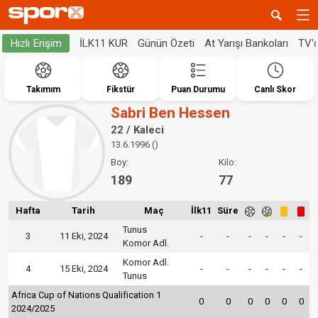
İLK11 KUR
Günün Özeti
At Yarışı Bankoları
TV'
Hızlı Erişim
Takımım
Fikstür
Puan Durumu
Canlı Skor
Sabri Ben Hessen
22 / Kaleci
13.6.1996 ()
Boy:
Kilo:
189
77
Hafta
Tarih
Maç
İlk11
Süre
Tunus
3
11 Eki, 2024
-
-
-
-
-
-
Komor Adl.
Komor Adl.
4
15 Eki, 2024
-
-
-
-
-
-
Tunus
Africa Cup of Nations Qualification 1
0
0
0
0
0
0
2024/2025