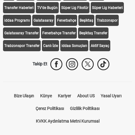
Transfer Haberleri
TV'de Bugün
Süper Lig Fikstür
Süper Lig Haberleri
iddaa Programı
Galatasaray
Fenerbahçe
Beşiktaş
Trabzonspor
Galatasaray Transfer
Fenerbahçe Transfer
Beşiktaş Transfer
Trabzonspor Transfer
Canlı İzle
iddaa Sonuçları
Aktif Sayaç
Takip Et
Bize Ulaşın
Künye
Kariyer
About US
Yasal Uyarı
Çerez Politikası
Gizlilik Politikası
KVKK Aydınlatma Metni Kurumsal