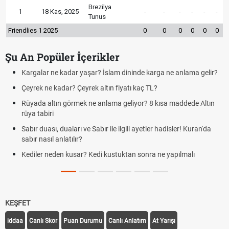
Brezilya
1
18 Kas, 2025
-
-
-
-
-
-
Tunus
Friendlies 1 2025
0
0
0
0
0
0
Şu An Popüler İçerikler
Kargalar ne kadar yaşar? İslam dininde karga ne anlama gelir?
Çeyrek ne kadar? Çeyrek altın fiyatı kaç TL?
Rüyada altın görmek ne anlama geliyor? 8 kısa maddede Altın
rüya tabiri
Sabır duası, duaları ve Sabır ile ilgili ayetler hadisler! Kuran'da
sabır nasıl anlatılır?
Kediler neden kusar? Kedi kustuktan sonra ne yapılmalı
KEŞFET
iddaa
Canlı Skor
Puan Durumu
Canlı Anlatım
At Yarışı