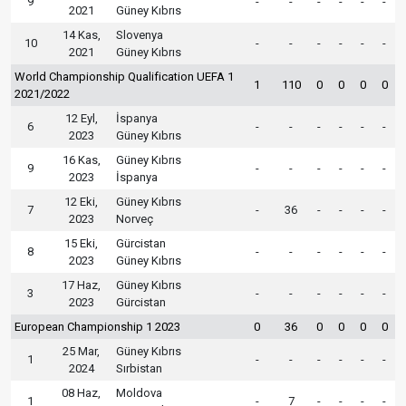
9
-
-
-
-
-
-
2021
Güney Kıbrıs
14 Kas,
Slovenya
10
-
-
-
-
-
-
2021
Güney Kıbrıs
World Championship Qualification UEFA 1
1
110
0
0
0
0
2021/2022
12 Eyl,
İspanya
6
-
-
-
-
-
-
2023
Güney Kıbrıs
16 Kas,
Güney Kıbrıs
9
-
-
-
-
-
-
2023
İspanya
12 Eki,
Güney Kıbrıs
7
-
36
-
-
-
-
2023
Norveç
15 Eki,
Gürcistan
8
-
-
-
-
-
-
2023
Güney Kıbrıs
17 Haz,
Güney Kıbrıs
3
-
-
-
-
-
-
2023
Gürcistan
European Championship 1 2023
0
36
0
0
0
0
25 Mar,
Güney Kıbrıs
1
-
-
-
-
-
-
2024
Sırbistan
08 Haz,
Moldova
1
-
7
-
-
-
-