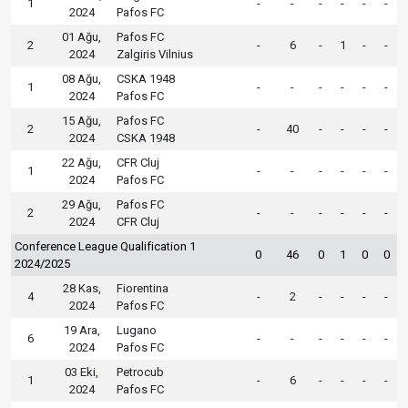
1
-
-
-
-
-
-
2024
Pafos FC
01 Ağu,
Pafos FC
2
-
6
-
1
-
-
2024
Zalgiris Vilnius
08 Ağu,
CSKA 1948
1
-
-
-
-
-
-
2024
Pafos FC
15 Ağu,
Pafos FC
2
-
40
-
-
-
-
2024
CSKA 1948
22 Ağu,
CFR Cluj
1
-
-
-
-
-
-
2024
Pafos FC
29 Ağu,
Pafos FC
2
-
-
-
-
-
-
2024
CFR Cluj
Conference League Qualification 1
0
46
0
1
0
0
2024/2025
28 Kas,
Fiorentina
4
-
2
-
-
-
-
2024
Pafos FC
19 Ara,
Lugano
6
-
-
-
-
-
-
2024
Pafos FC
03 Eki,
Petrocub
1
-
6
-
-
-
-
2024
Pafos FC