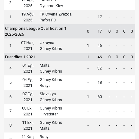
2
-
-
-
-
-
-
2025
Dynamo Kiev
19 Ağu,
FK Crvena Zvezda
1
-
17
-
-
-
-
2025
Pafos FC
Champions League Qualification 1
0
17
0
0
0
0
2025/2026
07 Haz,
Ukrayna
1
1
46
-
-
-
-
2021
Güney Kıbrıs
Friendlies 1 2021
1
46
0
0
0
0
01 Eyl,
Malta
4
-
32
-
-
-
-
2021
Güney Kıbrıs
04 Eyl,
Güney Kıbrıs
5
-
18
-
-
-
-
2021
Rusya
07 Eyl,
Slovakya
6
1
60
-
-
-
-
2021
Güney Kıbrıs
08 Eki,
Güney Kıbrıs
7
-
-
-
-
-
-
2021
Hırvatistan
11 Eki,
Güney Kıbrıs
8
-
-
-
-
-
-
2021
Malta
11 Kas,
Rusya