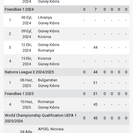
2024
Güney Kıbrıs
Friendlies 1 2024
0
7
0
0
0
0
06 Eyl,
Litvanya
1
-
-
-
-
-
-
2024
Güney Kıbrıs
09 Eyl,
Güney Kıbrıs
2
-
-
-
-
-
-
2024
Kosova
12 Eki,
Güney Kıbrıs
3
-
44
-
-
-
-
2024
Romanya
15 Eki,
Kosova
4
-
-
-
-
-
-
2024
Güney Kıbrıs
Nations League 3 2024/2025
0
44
0
0
0
0
06 Haz,
Bulgaristan
1
-
31
-
-
-
-
2025
Güney Kıbrıs
Friendlies 1 2025
0
31
0
0
0
0
10 Haz,
Romanya
4
-
45
-
-
-
-
2025
Güney Kıbrıs
World Championship Qualification UEFA 1
0
45
0
0
0
0
2025/2026
APOEL Nicosia
04 Ağu,