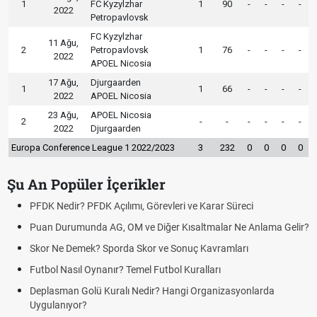
1
FC Kyzylzhar
1
90
-
-
-
-
2022
Petropavlovsk
FC Kyzylzhar
11 Ağu,
2
Petropavlovsk
1
76
-
-
-
-
2022
APOEL Nicosia
17 Ağu,
Djurgaarden
1
1
66
-
-
-
-
2022
APOEL Nicosia
23 Ağu,
APOEL Nicosia
2
-
-
-
-
-
-
2022
Djurgaarden
Europa Conference League 1 2022/2023
3
232
0
0
0
0
Şu An Popüler İçerikler
PFDK Nedir? PFDK Açılımı, Görevleri ve Karar Süreci
Puan Durumunda AG, OM ve Diğer Kısaltmalar Ne Anlama Gelir?
Skor Ne Demek? Sporda Skor ve Sonuç Kavramları
Futbol Nasıl Oynanır? Temel Futbol Kuralları
Deplasman Golü Kuralı Nedir? Hangi Organizasyonlarda
Uygulanıyor?