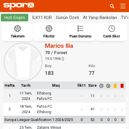
İLK11 KUR
Günün Özeti
At Yarışı Bankoları
TV'
Hızlı Erişim
Takımım
Fikstür
Puan Durumu
Canlı Skor
Marios Ilia
70 / Forvet
19.5.1996 ()
Boy:
Kilo:
183
77
Hafta
Tarih
Maç
İlk11
Süre
11 Tem,
Elfsborg
1
-
11
-
-
-
-
2024
Pafos FC
18 Tem,
Pafos FC
2
-
41
-
-
-
-
2024
Elfsborg
Europa League Qualification 1 2024/2025
0
52
0
0
0
0
25 Tem,
Zalgiris Vilnius