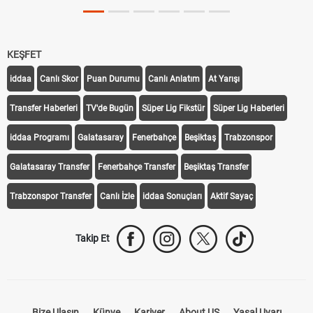
KEŞFET
iddaa
Canlı Skor
Puan Durumu
Canlı Anlatım
At Yarışı
Transfer Haberleri
TV'de Bugün
Süper Lig Fikstür
Süper Lig Haberleri
iddaa Programı
Galatasaray
Fenerbahçe
Beşiktaş
Trabzonspor
Galatasaray Transfer
Fenerbahçe Transfer
Beşiktaş Transfer
Trabzonspor Transfer
Canlı İzle
iddaa Sonuçları
Aktif Sayaç
Takip Et
Bize Ulaşın
Künye
Kariyer
About US
Yasal Uyarı