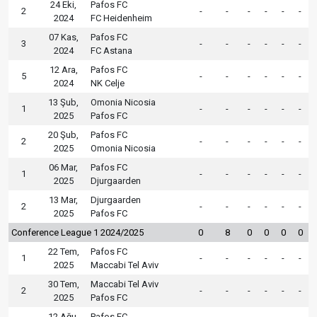
24 Eki,
Pafos FC
2
-
-
-
-
-
-
2024
FC Heidenheim
07 Kas,
Pafos FC
3
-
-
-
-
-
-
2024
FC Astana
12 Ara,
Pafos FC
5
-
-
-
-
-
-
2024
NK Celje
13 Şub,
Omonia Nicosia
1
-
-
-
-
-
-
2025
Pafos FC
20 Şub,
Pafos FC
2
-
-
-
-
-
-
2025
Omonia Nicosia
06 Mar,
Pafos FC
1
-
-
-
-
-
-
2025
Djurgaarden
13 Mar,
Djurgaarden
2
-
-
-
-
-
-
2025
Pafos FC
Conference League 1 2024/2025
0
8
0
0
0
0
22 Tem,
Pafos FC
1
-
-
-
-
-
-
2025
Maccabi Tel Aviv
30 Tem,
Maccabi Tel Aviv
2
-
-
-
-
-
-
2025
Pafos FC
12 Ağu,
Pafos FC