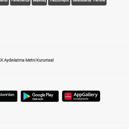
saray
Fenerbahçe
Beşiktaş
Trabzonspor
Galatasaray Transfer
K Aydınlatma Metni Kurumsal