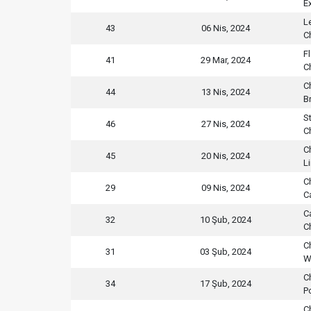
Ex
L
43
06 Nis, 2024
C
F
41
29 Mar, 2024
C
C
44
13 Nis, 2024
B
S
46
27 Nis, 2024
C
C
45
20 Nis, 2024
Li
C
29
09 Nis, 2024
C
C
32
10 Şub, 2024
C
C
31
03 Şub, 2024
W
C
34
17 Şub, 2024
P
C