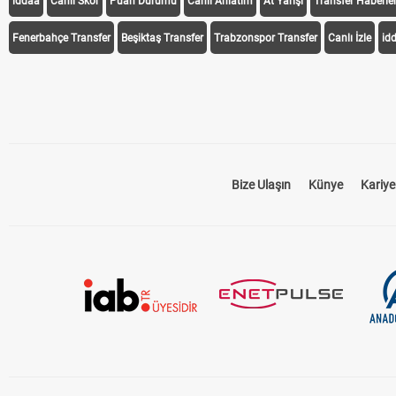
iddaa
Canlı Skor
Puan Durumu
Canlı Anlatım
At Yarışı
Transfer Haberler
Fenerbahçe Transfer
Beşiktaş Transfer
Trabzonspor Transfer
Canlı İzle
id
Bize Ulaşın
Künye
Kariye