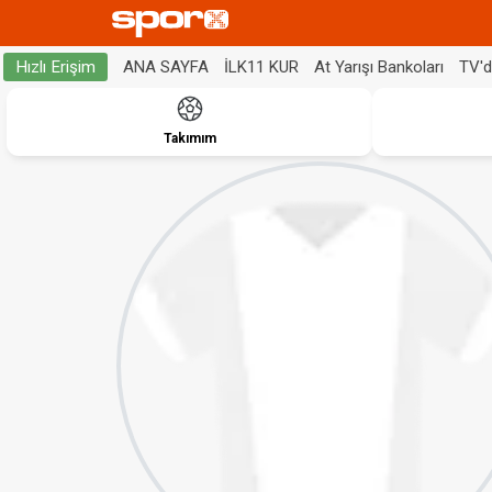
ANA SAYFA
İLK11 KUR
At Yarışı Bankoları
TV'
Hızlı Erişim
Takımım