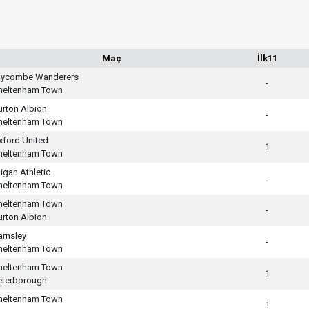
Maç
İlk11
ycombe Wanderers
-
heltenham Town
urton Albion
-
heltenham Town
xford United
1
heltenham Town
igan Athletic
-
heltenham Town
heltenham Town
-
urton Albion
arnsley
-
heltenham Town
heltenham Town
1
eterborough
heltenham Town
1