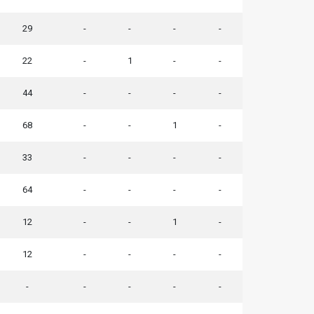
29
-
-
-
-
22
-
1
-
-
44
-
-
-
-
68
-
-
1
-
33
-
-
-
-
64
-
-
-
-
12
-
-
1
-
12
-
-
-
-
-
-
-
-
-