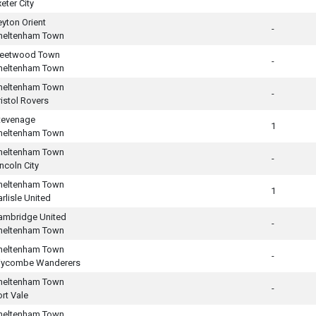
eter City
eyton Orient
-
heltenham Town
leetwood Town
-
heltenham Town
heltenham Town
-
ristol Rovers
tevenage
1
heltenham Town
heltenham Town
-
ncoln City
heltenham Town
1
arlisle United
ambridge United
-
heltenham Town
heltenham Town
-
ycombe Wanderers
heltenham Town
-
ort Vale
heltenham Town