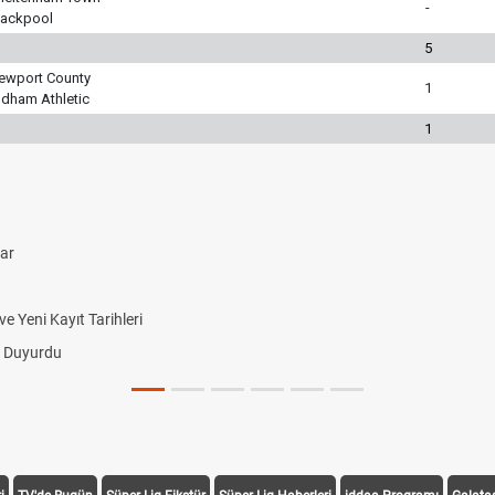
-
lackpool
5
ewport County
1
ldham Athletic
1
lar
 Yeni Kayıt Tarihleri
i Duyurdu