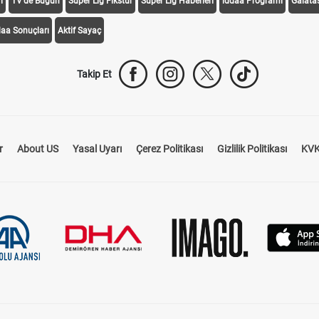
i
TV'de Bugün
Süper Lig Fikstür
Süper Lig Haberleri
iddaa Programı
Galata
daa Sonuçları
Aktif Sayaç
Takip Et
r
About US
Yasal Uyarı
Çerez Politikası
Gizlilik Politikası
KVK