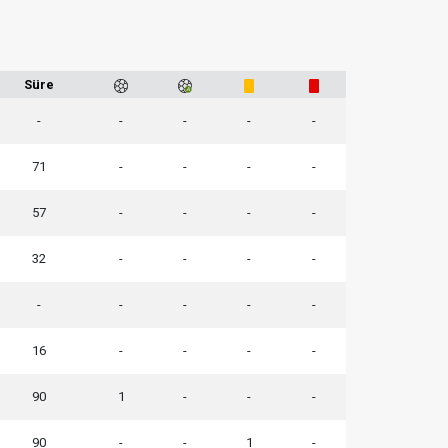
Süre
-
-
-
-
-
71
-
-
-
-
57
-
-
-
-
32
-
-
-
-
-
-
-
-
-
16
-
-
-
-
90
1
-
-
-
90
-
-
1
-