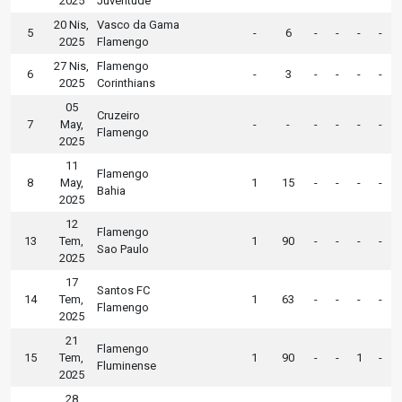
2025
Juventude
20 Nis,
Vasco da Gama
5
-
6
-
-
-
-
2025
Flamengo
27 Nis,
Flamengo
6
-
3
-
-
-
-
2025
Corinthians
05
Cruzeiro
7
May,
-
-
-
-
-
-
Flamengo
2025
11
Flamengo
8
May,
1
15
-
-
-
-
Bahia
2025
12
Flamengo
13
Tem,
1
90
-
-
-
-
Sao Paulo
2025
17
Santos FC
14
Tem,
1
63
-
-
-
-
Flamengo
2025
21
Flamengo
15
Tem,
1
90
-
-
1
-
Fluminense
2025
28