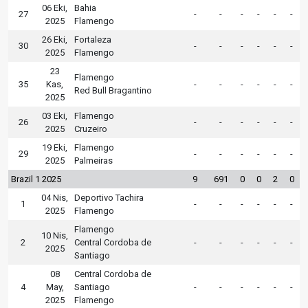
06 Eki,
Bahia
27
-
-
-
-
-
-
2025
Flamengo
26 Eki,
Fortaleza
30
-
-
-
-
-
-
2025
Flamengo
23
Flamengo
35
Kas,
-
-
-
-
-
-
Red Bull Bragantino
2025
03 Eki,
Flamengo
26
-
-
-
-
-
-
2025
Cruzeiro
19 Eki,
Flamengo
29
-
-
-
-
-
-
2025
Palmeiras
Brazil 1 2025
9
691
0
0
2
0
04 Nis,
Deportivo Tachira
1
-
-
-
-
-
-
2025
Flamengo
Flamengo
10 Nis,
2
Central Cordoba de
-
-
-
-
-
-
2025
Santiago
08
Central Cordoba de
4
May,
Santiago
-
-
-
-
-
-
2025
Flamengo