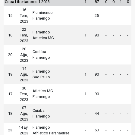
Copa Libertadores 1 2023
1
87
0
0
1
0
16
Fluminense
15
Tem,
-
25
-
-
-
-
Flamengo
2023
22
Flamengo
16
Tem,
1
90
-
-
-
-
America MG
2023
20
Coritiba
20
Ağu,
-
-
-
-
-
-
Flamengo
2023
14
Flamengo
19
Ağu,
1
90
-
-
-
-
Sao Paulo
2023
30
Atletico MG
17
Tem,
1
90
-
-
-
-
Flamengo
2023
07
Cuiaba
18
Ağu,
-
44
-
-
-
-
Flamengo
2023
14 Eyl,
Flamengo
23
-
63
-
-
-
-
2023
Athletico Paranaense