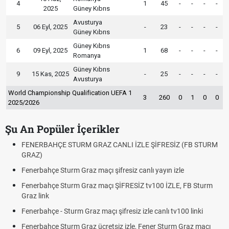
4
1
45
-
-
-
-
2025
Güney Kıbrıs
Avusturya
5
06 Eyl, 2025
-
23
-
-
-
-
Güney Kıbrıs
Güney Kıbrıs
6
09 Eyl, 2025
1
68
-
-
-
-
Romanya
Güney Kıbrıs
9
15 Kas, 2025
-
25
-
-
-
-
Avusturya
World Championship Qualification UEFA 1
3
260
0
1
0
0
2025/2026
Şu An Popüler İçerikler
FENERBAHÇE STURM GRAZ CANLI İZLE ŞİFRESİZ (FB STURM
GRAZ)
Fenerbahçe Sturm Graz maçı şifresiz canlı yayın izle
Fenerbahçe Sturm Graz maçı ŞİFRESİZ tv100 İZLE, FB Sturm
Graz link
Fenerbahçe - Sturm Graz maçı şifresiz izle canlı tv100 linki
Fenerbahçe Sturm Graz ücretsiz izle, Fener Sturm Graz maçı