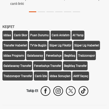
canlı linki
KEŞFET
iddaa
Canlı Skor
Puan Durumu
Canlı Anlatım
At Yarışı
Transfer Haberleri
TV'de Bugün
Süper Lig Fikstür
Süper Lig Haberleri
iddaa Programı
Galatasaray
Fenerbahçe
Beşiktaş
Trabzonspor
Galatasaray Transfer
Fenerbahçe Transfer
Beşiktaş Transfer
Trabzonspor Transfer
Canlı İzle
iddaa Sonuçları
Aktif Sayaç
Takip Et