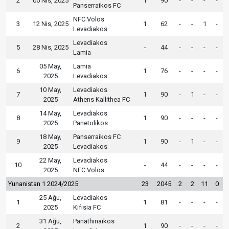
2
05 Nis, 2025
1
90
-
-
-
-
Panserraikos FC
NFC Volos
3
12 Nis, 2025
1
62
-
-
1
-
Levadiakos
Levadiakos
5
28 Nis, 2025
-
44
-
-
-
-
Lamia
05 May,
Lamia
6
1
76
-
-
-
-
2025
Levadiakos
10 May,
Levadiakos
7
1
90
-
1
-
-
2025
Athens Kallithea FC
14 May,
Levadiakos
8
1
90
-
-
-
-
2025
Panetolikos
18 May,
Panserraikos FC
9
1
90
-
1
-
-
2025
Levadiakos
22 May,
Levadiakos
10
-
44
-
-
-
-
2025
NFC Volos
Yunanistan 1 2024/2025
23
2045
2
2
11
0
25 Ağu,
Levadiakos
1
1
81
-
-
-
-
2025
Kifisia FC
31 Ağu,
Panathinaikos
2
1
90
-
-
-
-