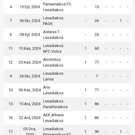
Panserraikos FC
4
15 Eyl, 2024
-
15
-
-
-
-
Levadiakos
Levadiakos
7
06 Eki, 2024
-
26
-
-
1
-
PAOK
Asteras T.
6
28 Eyl, 2024
-
26
-
-
-
-
Levadiakos
Levadiakos
11
10 Kas, 2024
1
60
-
-
-
-
NFC Volos
Atromitos
12
25 Kas, 2024
1
77
-
-
-
-
Levadiakos
Levadiakos
9
26 Eki, 2024
-
7
-
-
-
-
Lamia
Aris
10
03 Kas, 2024
1
71
-
-
-
-
Levadiakos
Levadiakos
15
15 Ara, 2024
1
86
-
-
-
-
Panathinaikos
AEK Athens
16
22 Ara, 2024
1
83
-
-
-
-
Levadiakos
05 Oca,
Levadiakos
17
1
90
-
-
1
-
2025
Panserraikos FC