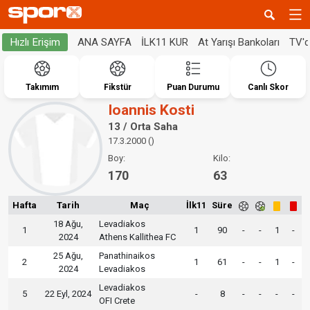
ANA SAYFA
İLK11 KUR
At Yarışı Bankoları
TV'
Hızlı Erişim
Takımım
Fikstür
Puan Durumu
Canlı Skor
Ioannis Kosti
13 / Orta Saha
17.3.2000 ()
Boy:
Kilo:
170
63
Hafta
Tarih
Maç
İlk11
Süre
18 Ağu,
Levadiakos
1
1
90
-
-
1
-
2024
Athens Kallithea FC
25 Ağu,
Panathinaikos
2
1
61
-
-
1
-
2024
Levadiakos
Levadiakos
5
22 Eyl, 2024
-
8
-
-
-
-
OFI Crete