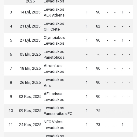
2025
Levadiakos
Levadiakos
3
14 Eyl, 2025
1
90
-
-
1
-
AEK Athens
Levadiakos
4
21 Eyl, 2025
1
82
-
-
-
-
OFI Crete
Olympiakos
5
27 Eyl, 2025
1
90
-
-
1
-
Levadiakos
Levadiakos
6
05 Eki, 2025
-
-
-
-
-
-
Panetolikos
Atromitos
7
18 Eki, 2025
1
90
-
-
-
-
Levadiakos
Levadiakos
8
26 Eki, 2025
1
90
-
-
-
-
Aris
AE Larissa
9
02 Kas, 2025
1
90
-
-
-
-
Levadiakos
Levadiakos
10
09 Kas, 2025
1
75
-
-
-
-
Panserraikos FC
NFC Volos
11
24 Kas, 2025
1
73
-
-
1
-
Levadiakos
Levadiakos