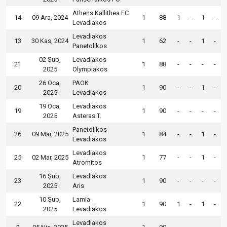
Athens Kallithea FC
14
09 Ara, 2024
1
88
1
-
1
-
Levadiakos
Levadiakos
13
30 Kas, 2024
1
62
-
-
1
-
Panetolikos
02 Şub,
Levadiakos
21
1
88
-
-
-
-
2025
Olympiakos
26 Oca,
PAOK
20
1
90
-
-
1
-
2025
Levadiakos
19 Oca,
Levadiakos
19
1
90
-
-
-
-
2025
Asteras T.
Panetolikos
26
09 Mar, 2025
1
84
-
-
1
-
Levadiakos
Levadiakos
25
02 Mar, 2025
1
77
-
-
1
-
Atromitos
16 Şub,
Levadiakos
23
1
90
-
-
-
-
2025
Aris
10 Şub,
Lamia
22
1
90
1
-
1
-
2025
Levadiakos
Levadiakos