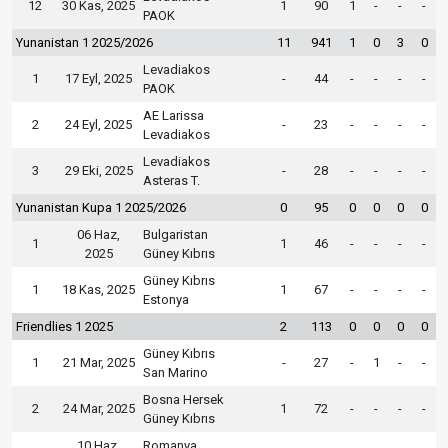
12
30 Kas, 2025
1
90
1
-
-
-
PAOK
Yunanistan 1 2025/2026
11
941
1
0
3
0
Levadiakos
1
17 Eyl, 2025
-
44
-
-
-
-
PAOK
AE Larissa
2
24 Eyl, 2025
-
23
-
-
-
-
Levadiakos
Levadiakos
3
29 Eki, 2025
-
28
-
-
-
-
Asteras T.
Yunanistan Kupa 1 2025/2026
0
95
0
0
0
0
06 Haz,
Bulgaristan
1
1
46
-
-
-
-
2025
Güney Kıbrıs
Güney Kıbrıs
1
18 Kas, 2025
1
67
-
-
-
-
Estonya
Friendlies 1 2025
2
113
0
0
0
0
Güney Kıbrıs
1
21 Mar, 2025
-
27
-
1
-
-
San Marino
Bosna Hersek
2
24 Mar, 2025
1
72
-
-
-
-
Güney Kıbrıs
10 Haz,
Romanya