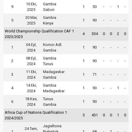
10 Eki,
Gambia
9
1
50
-
-
1
-
2025
Gabon
20 Mar,
Gambia
5
1
90
-
-
-
-
2025
Kenya
World Championship Qualification CAF 1
4
334
0
0
2
0
2023/2025
04 Eyl,
Komor Adl.
1
1
90
-
-
-
-
2024
Gambia
08 Eyl,
Gambia
2
1
90
-
-
-
-
2024
Tunus
11 Eki,
Madagaskar
3
1
71
-
-
-
-
2024
Gambia
14 Eki,
Gambia
4
1
90
-
-
1
-
2024
Madagaskar
18 Kas,
Tunus
6
1
90
-
-
-
-
2024
Gambia
Africa Cup of Nations Qualification 1
5
431
0
0
1
0
2024/2025
Jagiellonia
24 Tem,
1
Bialystok
1
68
-
1
-
-