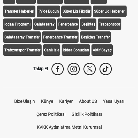
Transfer Haberleri
TV'de Bugün
Süper Lig Fikstür
Süper Lig Haberleri
iddaa Programı
Galatasaray
Fenerbahçe
Beşiktaş
Trabzonspor
Galatasaray Transfer
Fenerbahçe Transfer
Beşiktaş Transfer
Trabzonspor Transfer
Canlı İzle
iddaa Sonuçları
Aktif Sayaç
Takip Et
Bize Ulaşın
Künye
Kariyer
About US
Yasal Uyarı
Çerez Politikası
Gizlilik Politikası
KVKK Aydınlatma Metni Kurumsal