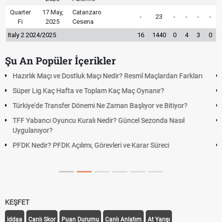
Quarter
17 May,
Catanzaro
-
23
-
-
-
-
Fi
2025
Cesena
Italy 2 2024/2025
16
1440
0
4
3
0
Şu An Popüler İçerikler
Puan Durumunda AG, OM ve Diğer Kısaltmalar Ne Anlama Gelir?
Skor Ne Demek? Sporda Skor ve Sonuç Kavramları
Futbol Nasıl Oynanır? Temel Futbol Kuralları
Deplasman Golü Kuralı Nedir? Hangi Organizasyonlarda
Uygulanıyor?
DGS Sonuçları Ne Zaman Açıklanacak 2026? ÖSYM Sonuç
Tarihini Duyurdu
KEŞFET
iddaa
Canlı Skor
Puan Durumu
Canlı Anlatım
At Yarışı