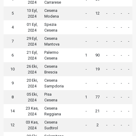
2024
Carrarese
13 Eyl,
Cesena
5
-
12
-
-
-
-
2024
Modena
01 Eyl,
Spezia
4
-
-
-
-
-
-
2024
Cesena
29 Eyl,
Cesena
7
-
-
-
-
-
-
2024
Mantova
21 Eyl,
Palermo
6
1
90
-
-
-
-
2024
Cesena
26 Eki,
Cesena
10
-
19
-
-
-
-
2024
Brescia
20 Eki,
Cesena
9
-
-
-
-
-
-
2024
Sampdoria
05 Eki,
Pisa
8
1
77
-
-
-
-
2024
Cesena
23 Kas,
Cesena
14
-
21
-
-
-
-
2024
Reggiana
03 Kas,
Cesena
12
-
2
-
-
-
-
2024
Sudtirol