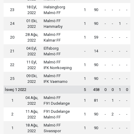
18 Eyl,
Helsingborg
23
1
90
-
-
-
-
2022
Malmö FF
01 Eki,
Malmö FF
24
1
90
-
-
1
-
2022
Hammarby
28 Ağu,
Malmö FF
20
1
59
-
-
-
-
2022
Kalmar FF
04 Eyl,
Elfsborg
21
-
14
-
-
-
-
2022
Malmö FF
11 Eyl,
Malmö FF
22
1
90
-
-
-
-
2022
IFK Norrkoeping
09 Eki,
Malmö FF
25
1
90
-
-
-
-
2022
IFK Vaernamo
İsveç 1 2022
5
458
0
0
1
0
04 Ağu,
Malmö FF
1
1
81
-
1
-
-
2022
F91 Dudelange
11 Ağu,
F91 Dudelange
2
1
90
-
2
-
-
2022
Malmö FF
18 Ağu,
Malmö FF
1
1
90
-
-
-
-
2022
Sivasspor