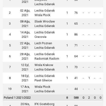
2021
Lechia Gdansk
02 Ağu,
Lechia Gdansk
2
1
76
-
-
-
-
2021
Wisla Plock
08 Ağu,
Slask Wroclaw
3
1
65
-
-
-
-
2021
Lechia Gdansk
14 Ağu,
Lechia Gdansk
4
1
86
-
-
-
-
2021
Cracovia
22 Ağu,
Lech Poznan
5
1
71
-
-
-
-
2021
Lechia Gdansk
28 Ağu,
Lechia Gdansk
6
1
64
-
-
-
-
2021
Radomiak Radom
12 Eyl,
Wisla Krakow
7
1
73
-
-
-
-
2021
Lechia Gdansk
18 Eyl,
Lechia Gdansk
8
1
41
-
1
-
-
2021
Piast Gliwice
17 Ara,
Wisla Plock
19
-
44
-
-
-
-
2021
Lechia Gdansk
Poland 1 2021/2022
8
588
0
2
0
0
20 Nis,
IFK Goeteborg