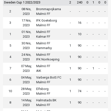
Sweden Cup 1 2022/2023
2
240
0
1
0
0
08 Nis,
Brommapojkarna
2
-
-
-
-
-
-
2023
Malmö FF
17 Nis,
IFK Goeteborg
3
-
16
-
-
-
-
2023
Malmö FF
01 Nis,
Malmö FF
1
-
10
-
-
-
-
2023
Kalmar FF
30 Nis,
Malmö FF
5
1
90
-
-
-
-
2023
Hammarby
24 Nis,
Malmö FF
4
1
90
-
-
-
-
2023
IFK Norrkoeping
07 May,
Malmö FF
7
1
90
-
1
-
-
2023
AIK
04 May,
Varbergs BoIS FC
6
1
90
-
-
-
-
2023
Malmö FF
28 May,
Elfsborg
10
1
74
-
-
-
-
2023
Malmö FF
14 May,
Halmstads BK
8
1
90
-
-
-
-
2023
Malmö FF