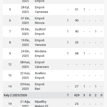
2025
Empoli
28 Eyl,
Empoli
5
-
31
1
-
-
-
2025
Carrarese
01 Eki,
Empoli
6
1
90
-
-
-
-
2025
Monza
05 Eki,
Sudtirol
7
1
90
-
-
1
-
2025
Empoli
19 Eki,
Empoli
8
1
55
-
-
-
-
2025
Venezia
24 Eki,
Modena
9
1
68
1
-
-
-
2025
Empoli
08 Kas,
Empoli
12
-
-
-
-
-
-
2025
Catanzaro
22 Kas,
Avellino
13
-
-
-
-
-
-
2025
Empoli
29 Kas,
Empoli
14
-
27
1
-
1
-
2025
Bari
Italy 2 2025/2026
7
629
3
0
2
0
21 Ağu,
Mjaellby
19
-
25
-
-
-
-
2022
Malmö FF