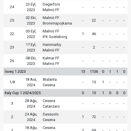
23 Eyl,
Degerfors
24
-
-
-
-
-
-
2023
Malmö FF
02 Eki,
Malmö FF
25
-
22
-
-
-
-
2023
Brommapojkarna
03 Eyl,
Malmö FF
22
1
46
-
-
-
-
2023
IFK Goeteborg
17 Eyl,
Hammarby
23
-
2
-
-
-
-
2023
Malmö FF
08 Eki,
Kalmar FF
26
-
-
-
-
-
-
2023
Malmö FF
İsveç 1 2023
13
1136
0
1
1
0
18 Ara,
Atalanta
1/8
-
15
1
-
-
-
2024
Cesena
Italy Cup 1 2024/2025
0
15
1
0
0
0
28 Ağu,
Cesena
3
-
-
-
-
-
-
2024
Catanzaro
24 Ağu,
Sassuolo
2
1
72
-
-
-
-
2024
Cesena
18 Ağu,
Cesena
1
1
69
-
-
-
-