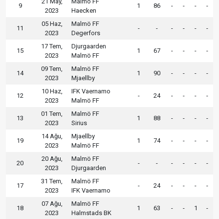
21 May,
Malmö FF
9
1
86
-
-
-
-
2023
Haecken
05 Haz,
Malmö FF
11
-
-
-
-
-
-
2023
Degerfors
17 Tem,
Djurgaarden
15
1
67
-
-
-
-
2023
Malmö FF
09 Tem,
Malmö FF
14
1
90
-
-
-
-
2023
Mjaellby
10 Haz,
IFK Vaernamo
12
-
24
-
-
-
-
2023
Malmö FF
01 Tem,
Malmö FF
13
1
88
-
-
-
-
2023
Sirius
14 Ağu,
Mjaellby
19
1
74
-
-
-
-
2023
Malmö FF
20 Ağu,
Malmö FF
20
-
-
-
-
-
-
2023
Djurgaarden
31 Tem,
Malmö FF
17
-
24
-
-
-
-
2023
IFK Vaernamo
07 Ağu,
Malmö FF
18
1
63
-
-
1
-
2023
Halmstads BK