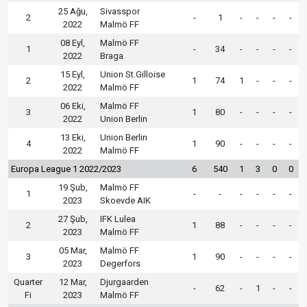
25 Ağu,
Sivasspor
2
-
1
-
-
-
-
2022
Malmö FF
08 Eyl,
Malmö FF
1
-
34
-
-
-
-
2022
Braga
15 Eyl,
Union St.Gilloise
2
1
74
1
-
-
-
2022
Malmö FF
06 Eki,
Malmö FF
3
1
80
-
-
-
-
2022
Union Berlin
13 Eki,
Union Berlin
4
1
90
-
-
-
-
2022
Malmö FF
Europa League 1 2022/2023
6
540
1
3
0
0
19 Şub,
Malmö FF
1
-
-
-
-
-
-
2023
Skoevde AIK
27 Şub,
IFK Lulea
2
1
88
-
-
-
-
2023
Malmö FF
05 Mar,
Malmö FF
3
1
90
-
-
-
-
2023
Degerfors
Quarter
12 Mar,
Djurgaarden
-
62
-
1
-
-
Fi
2023
Malmö FF