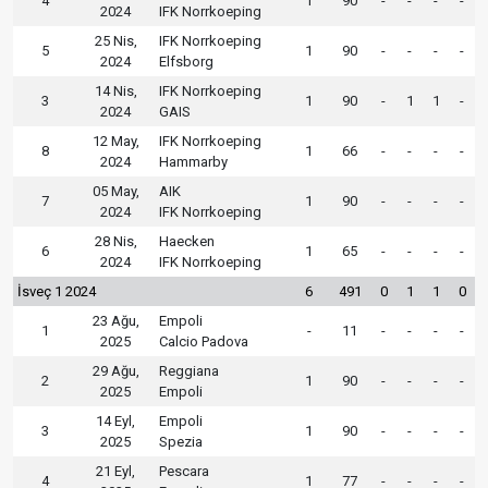
4
1
90
-
-
-
-
2024
IFK Norrkoeping
25 Nis,
IFK Norrkoeping
5
1
90
-
-
-
-
2024
Elfsborg
14 Nis,
IFK Norrkoeping
3
1
90
-
1
1
-
2024
GAIS
12 May,
IFK Norrkoeping
8
1
66
-
-
-
-
2024
Hammarby
05 May,
AIK
7
1
90
-
-
-
-
2024
IFK Norrkoeping
28 Nis,
Haecken
6
1
65
-
-
-
-
2024
IFK Norrkoeping
İsveç 1 2024
6
491
0
1
1
0
23 Ağu,
Empoli
1
-
11
-
-
-
-
2025
Calcio Padova
29 Ağu,
Reggiana
2
1
90
-
-
-
-
2025
Empoli
14 Eyl,
Empoli
3
1
90
-
-
-
-
2025
Spezia
21 Eyl,
Pescara
4
1
77
-
-
-
-