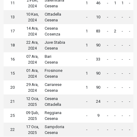
29 Eki,
Salernitana
11
1
46
-
1
1
-
2024
Cesena
10 Kas,
Cittadella
13
-
10
-
-
-
-
2024
Cesena
14 Ara,
Cesena
17
1
83
-
2
-
-
2024
Cosenza
22 Ara,
Juve Stabia
18
1
90
-
-
-
-
2024
Cesena
07 Ara,
Bari
16
-
33
-
-
-
-
2024
Cesena
01 Ara,
Frosinone
15
1
90
-
-
-
-
2024
Cesena
29 Ara,
Carrarese
20
1
90
-
-
-
-
2024
Cesena
12 Oca,
Cesena
21
-
24
-
-
-
-
2025
Cittadella
09 Şub,
Reggiana
25
-
9
-
-
-
-
2025
Cesena
17 Oca,
Sampdoria
22
-
-
-
-
-
-
2025
Cesena