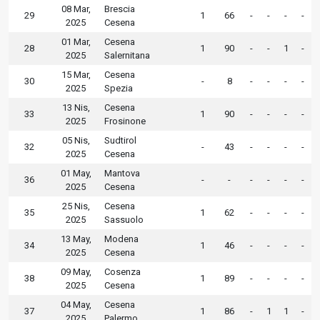
08 Mar,
Brescia
29
1
66
-
-
-
-
2025
Cesena
01 Mar,
Cesena
28
1
90
-
-
1
-
2025
Salernitana
15 Mar,
Cesena
30
-
8
-
-
-
-
2025
Spezia
13 Nis,
Cesena
33
1
90
-
-
-
-
2025
Frosinone
05 Nis,
Sudtirol
32
-
43
-
-
-
-
2025
Cesena
01 May,
Mantova
36
-
-
-
-
-
-
2025
Cesena
25 Nis,
Cesena
35
1
62
-
-
-
-
2025
Sassuolo
13 May,
Modena
34
1
46
-
-
-
-
2025
Cesena
09 May,
Cosenza
38
1
89
-
-
-
-
2025
Cesena
04 May,
Cesena
37
1
86
-
1
1
-
2025
Palermo