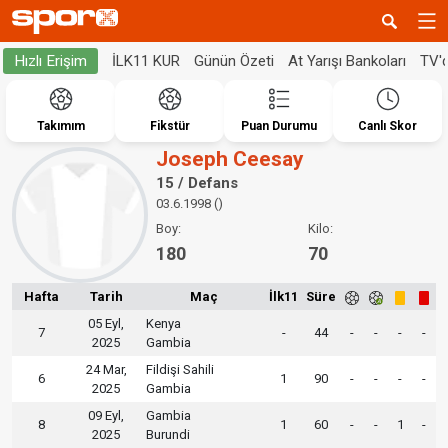
İLK11 KUR
Günün Özeti
At Yarışı Bankoları
TV'
Hızlı Erişim
Takımım
Fikstür
Puan Durumu
Canlı Skor
Joseph Ceesay
15 / Defans
03.6.1998 ()
Boy:
Kilo:
180
70
Hafta
Tarih
Maç
İlk11
Süre
05 Eyl,
Kenya
7
-
44
-
-
-
-
2025
Gambia
24 Mar,
Fildişi Sahili
6
1
90
-
-
-
-
2025
Gambia
09 Eyl,
Gambia
8
1
60
-
-
1
-
2025
Burundi