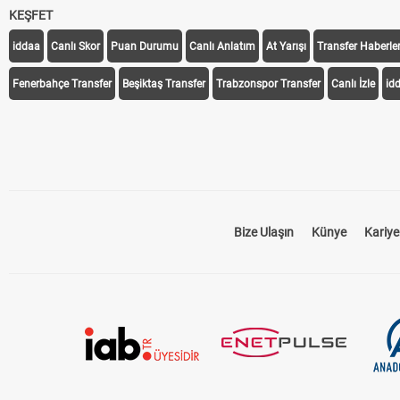
KEŞFET
iddaa
Canlı Skor
Puan Durumu
Canlı Anlatım
At Yarışı
Transfer Haberler
Fenerbahçe Transfer
Beşiktaş Transfer
Trabzonspor Transfer
Canlı İzle
id
Bize Ulaşın
Künye
Kariye