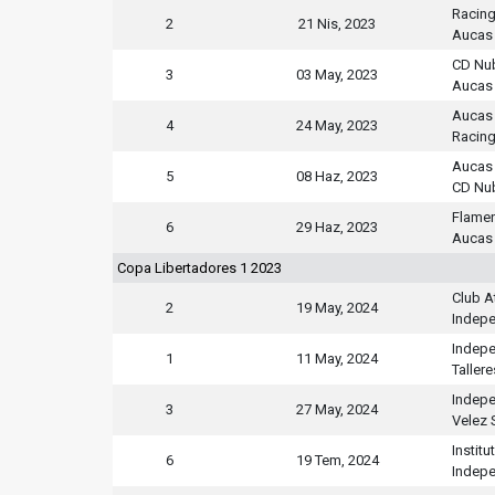
Racing
2
21 Nis, 2023
Aucas
CD Nu
3
03 May, 2023
Aucas
Aucas
4
24 May, 2023
Racing
Aucas
5
08 Haz, 2023
CD Nu
Flame
6
29 Haz, 2023
Aucas
Copa Libertadores 1 2023
Club A
2
19 May, 2024
Indepe
Indepe
1
11 May, 2024
Tallere
Indepe
3
27 May, 2024
Velez 
Institu
6
19 Tem, 2024
Indepe