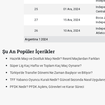
Indepe
Indepe
25
01 Ara, 2024
Centra
Boca J
27
15 Ara, 2024
Indepe
Indepe
26
10 Ara, 2024
Atleti
Argentina 1 2024
Şu An Popüler İçerikler
azırlık Maçı ve Dostluk Maçı Nedir? Resmî Maçlardan Farkları
üper Lig Kaç Hafta ve Toplam Kaç Maç Oynanır?
ürkiye'de Transfer Dönemi Ne Zaman Başlıyor ve Bitiyor?
FF Yabancı Oyuncu Kuralı Nedir? Güncel Sezonda Nasıl Uygulanıyor?
FDK Nedir? PFDK Açılımı, Görevleri ve Karar Süreci