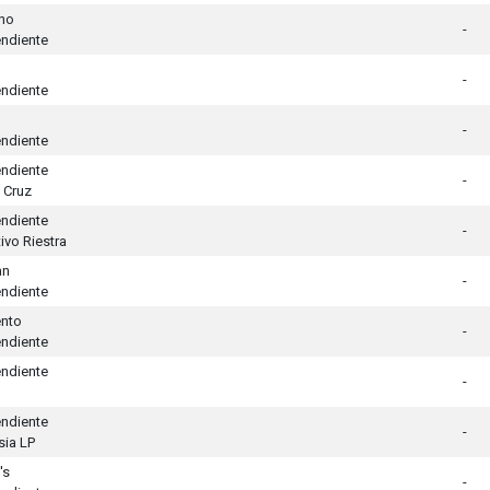
no
-
ndiente
-
ndiente
-
ndiente
ndiente
-
 Cruz
ndiente
-
ivo Riestra
an
-
ndiente
ento
-
ndiente
ndiente
-
ndiente
-
ia LP
's
-