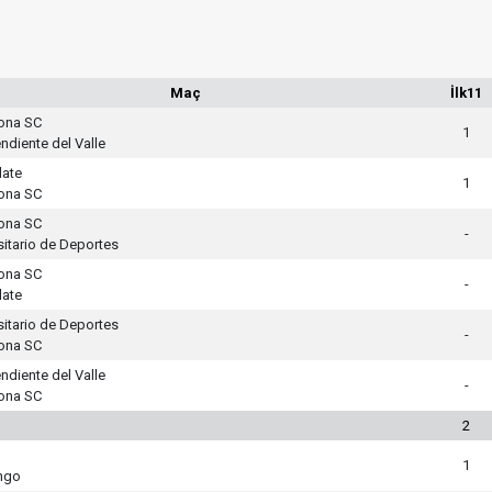
Maç
İlk11
ona SC
1
ndiente del Valle
late
1
ona SC
ona SC
-
sitario de Deportes
ona SC
-
late
sitario de Deportes
-
ona SC
ndiente del Valle
-
ona SC
2
1
ngo