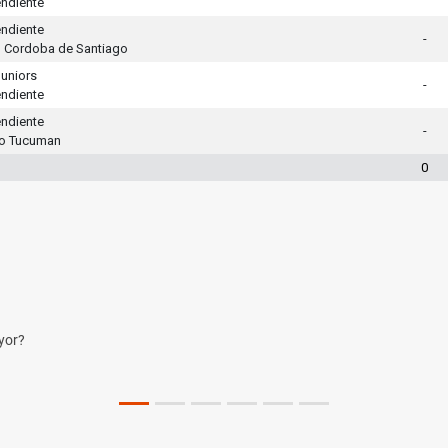
ndiente
ndiente
-
l Cordoba de Santiago
uniors
-
ndiente
ndiente
-
co Tucuman
0