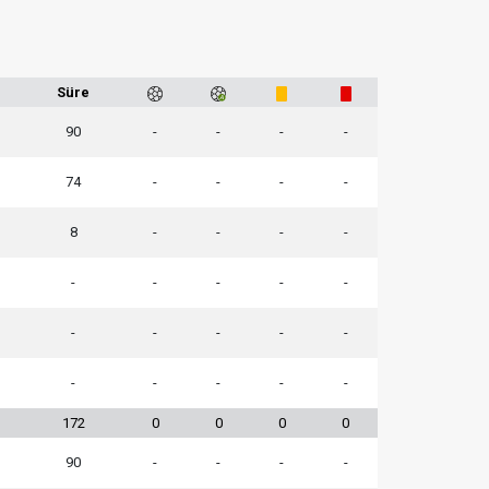
Süre
90
-
-
-
-
74
-
-
-
-
8
-
-
-
-
-
-
-
-
-
-
-
-
-
-
-
-
-
-
-
172
0
0
0
0
90
-
-
-
-