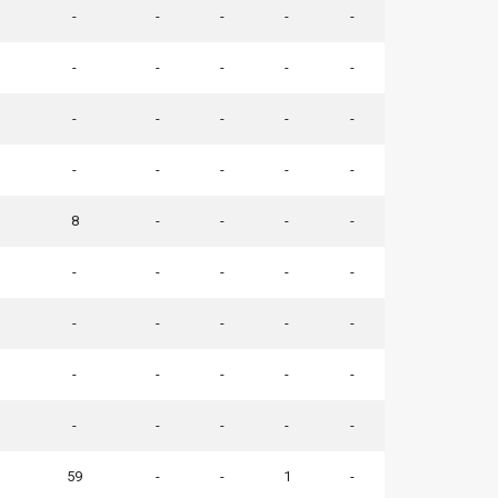
-
-
-
-
-
-
-
-
-
-
-
-
-
-
-
-
-
-
-
-
8
-
-
-
-
-
-
-
-
-
-
-
-
-
-
-
-
-
-
-
-
-
-
-
-
59
-
-
1
-