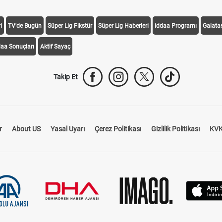
i
TV'de Bugün
Süper Lig Fikstür
Süper Lig Haberleri
iddaa Programı
Galata
daa Sonuçları
Aktif Sayaç
Takip Et
r
About US
Yasal Uyarı
Çerez Politikası
Gizlilik Politikası
KVK