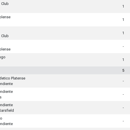
 Club
1
blense
1
1
 Club
-
blense
ngo
1
5
tletico Platense
-
ndiente
ndiente
-
s
ndiente
-
Sarsfield
to
-
ndiente