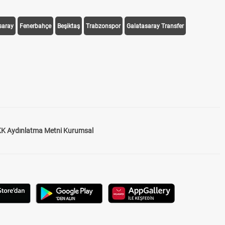
saray
Fenerbahçe
Beşiktaş
Trabzonspor
Galatasaray Transfer
K Aydınlatma Metni Kurumsal