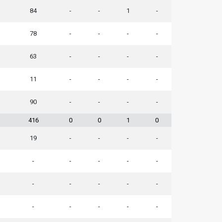
84
-
-
1
-
78
-
-
-
-
63
-
-
-
-
11
-
-
-
-
90
-
-
-
-
416
0
0
1
0
19
-
-
-
-
-
-
-
-
-
-
-
-
-
-
-
-
-
-
-