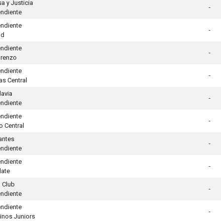
a y Justicia
-
ndiente
ndiente
-
ld
ndiente
-
orenzo
ndiente
-
as Central
davia
-
ndiente
ndiente
-
o Central
antes
-
ndiente
ndiente
-
late
 Club
-
ndiente
ndiente
-
inos Juniors