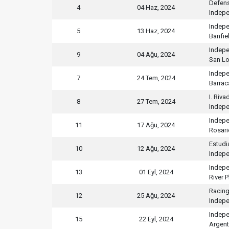
Defens
4
04 Haz, 2024
Indepe
Indepe
5
13 Haz, 2024
Banfie
Indepe
9
04 Ağu, 2024
San L
Indepe
7
24 Tem, 2024
Barrac
I. Riva
8
27 Tem, 2024
Indepe
Indepe
11
17 Ağu, 2024
Rosari
Estudi
10
12 Ağu, 2024
Indepe
Indepe
13
01 Eyl, 2024
River P
Racing
12
25 Ağu, 2024
Indepe
Indepe
15
22 Eyl, 2024
Argent