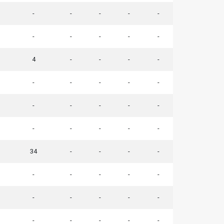
-
-
-
-
-
-
-
-
-
-
4
-
-
-
-
-
-
-
-
-
-
-
-
-
-
-
-
-
-
-
34
-
-
-
-
-
-
-
-
-
-
-
-
-
-
-
-
-
-
-