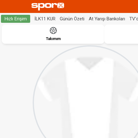
İLK11 KUR
Günün Özeti
At Yarışı Bankoları
TV'
Hızlı Erişim
Takımım