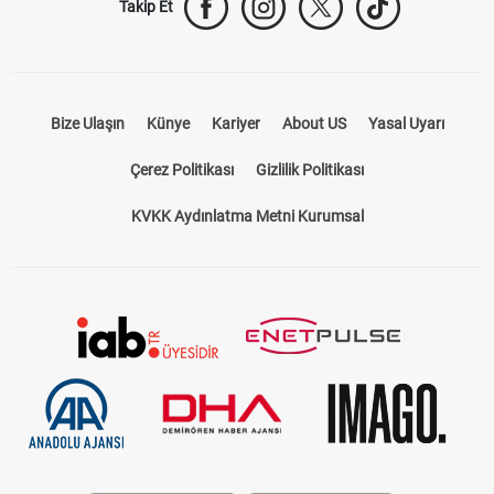
Takip Et
Bize Ulaşın
Künye
Kariyer
About US
Yasal Uyarı
Çerez Politikası
Gizlilik Politikası
KVKK Aydınlatma Metni Kurumsal