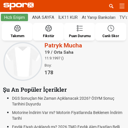
ANA SAYFA
İLK11 KUR
At Yarışı Bankoları
TV'
Hızlı Erişim
Takımım
Fikstür
Puan Durumu
Canlı Skor
Patryk Mucha
19 / Orta Saha
11.9.1997 ()
Boy:
178
Şu An Popüler İçerikler
DGS Sonuçları Ne Zaman Açıklanacak 2026? ÖSYM Sonuç
Tarihini Duyurdu
Motorine İndirim Var mı? Motorin Fiyatlarında Beklenen İndirim
Tarihi
Fındık Fiyatı Açıklandı mı? 2026 TMO Fındık Alım Fiyatları Belli