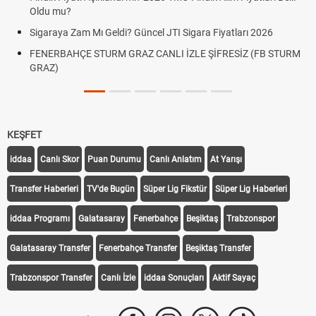
Oldu mu?
Sigaraya Zam Mı Geldi? Güncel JTI Sigara Fiyatları 2026
FENERBAHÇE STURM GRAZ CANLI İZLE ŞİFRESİZ (FB STURM
GRAZ)
KEŞFET
iddaa
Canlı Skor
Puan Durumu
Canlı Anlatım
At Yarışı
Transfer Haberleri
TV'de Bugün
Süper Lig Fikstür
Süper Lig Haberleri
iddaa Programı
Galatasaray
Fenerbahçe
Beşiktaş
Trabzonspor
Galatasaray Transfer
Fenerbahçe Transfer
Beşiktaş Transfer
Trabzonspor Transfer
Canlı İzle
iddaa Sonuçları
Aktif Sayaç