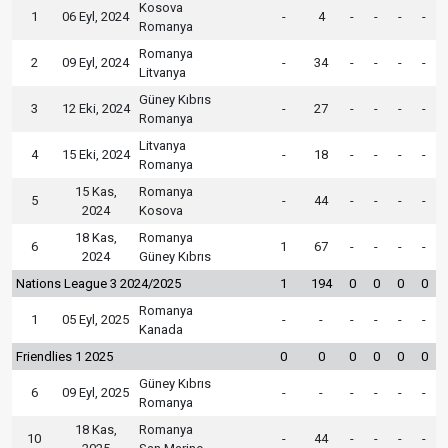
Kosova
1
06 Eyl, 2024
-
4
-
-
-
-
Romanya
Romanya
2
09 Eyl, 2024
-
34
-
-
-
-
Litvanya
Güney Kıbrıs
3
12 Eki, 2024
-
27
-
-
-
-
Romanya
Litvanya
4
15 Eki, 2024
-
18
-
-
-
-
Romanya
15 Kas,
Romanya
5
-
44
-
-
-
-
2024
Kosova
18 Kas,
Romanya
6
1
67
-
-
-
-
2024
Güney Kıbrıs
Nations League 3 2024/2025
1
194
0
0
0
0
Romanya
1
05 Eyl, 2025
-
-
-
-
-
-
Kanada
Friendlies 1 2025
0
0
0
0
0
0
Güney Kıbrıs
6
09 Eyl, 2025
-
-
-
-
-
-
Romanya
18 Kas,
Romanya
10
-
44
-
-
-
-