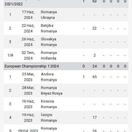
1
63
0
0
0
0
2021/2022
17 Haz,
Romanya
1
-
-
-
-
-
-
2024
Ukrayna
22 Haz,
Belçika
2
-
22
-
-
-
-
2024
Romanya
26 Haz,
Slovakya
3
-
-
-
-
-
-
2024
Romanya
02 Tem,
Romanya
1/8
-
2
-
-
-
-
2024
Hollanda
European Championship 1 2024
0
24
0
0
0
0
25 Mar,
Andora
1
1
65
-
-
-
-
2023
Romanya
28 Mar,
Romanya
2
-
-
-
-
-
-
2023
Beyaz Rusya
16 Haz,
Kosova
3
-
-
-
-
-
-
2023
Romanya
19 Haz,
İsviçre
4
-
17
-
-
-
-
2023
Romanya
Romanya
5
09 Eyl, 2023
-
26
-
-
-
-