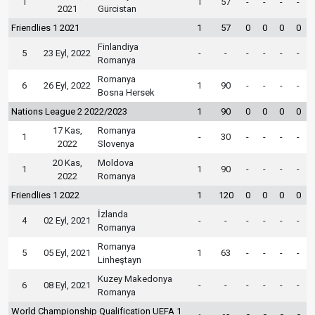
1
1
57
-
-
-
-
2021
Gürcistan
Friendlies 1 2021
1
57
0
0
0
0
Finlandiya
5
23 Eyl, 2022
-
-
-
-
-
-
Romanya
Romanya
6
26 Eyl, 2022
1
90
-
-
-
-
Bosna Hersek
Nations League 2 2022/2023
1
90
0
0
0
0
17 Kas,
Romanya
1
-
30
-
-
-
-
2022
Slovenya
20 Kas,
Moldova
1
1
90
-
-
-
-
2022
Romanya
Friendlies 1 2022
1
120
0
0
0
0
İzlanda
4
02 Eyl, 2021
-
-
-
-
-
-
Romanya
Romanya
5
05 Eyl, 2021
1
63
-
-
-
-
Linheştayn
Kuzey Makedonya
6
08 Eyl, 2021
-
-
-
-
-
-
Romanya
World Championship Qualification UEFA 1