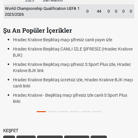
2025
San Marino
World Championship Qualification UEFA 1
0
44
0
0
0
0
2025/2026
Şu An Popüler İçerikler
ec Kralove Beşiktaş maçı şifresiz canlı yayın izle
Hradec K
ec Kralove Beşiktaş CANLI İZLE ŞİFRESİZ (Hradec Kralove
Hradec 
)
BJK lin
ec Kralove Beşiktaş maçı şifresiz S Sport Plus izle, Hradec
Trivela 
ove BJK link
Röveşat
ec Kralove Beşiktaş ücretsiz izle, Hradec Kralove BJK maçı
Plonjon
 linki
ec Kralove - Beşiktaş maçı şifresiz izle canlı S Sport Plus
KEŞFET