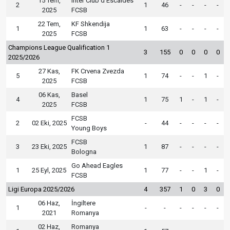
15 Tem,
Inter Club d'Escaldes
2
1
46
-
-
-
-
2025
FCSB
22 Tem,
KF Shkendija
1
1
63
-
-
-
-
2025
FCSB
Champions League Qualification 1
3
155
0
0
0
0
2025/2026
27 Kas,
FK Crvena Zvezda
5
1
74
-
-
1
-
2025
FCSB
06 Kas,
Basel
4
1
75
1
-
1
-
2025
FCSB
FCSB
2
02 Eki, 2025
-
44
-
-
-
-
Young Boys
FCSB
3
23 Eki, 2025
1
87
-
-
-
-
Bologna
Go Ahead Eagles
1
25 Eyl, 2025
1
77
-
-
1
-
FCSB
Ligi Europa 2025/2026
4
357
1
0
3
0
06 Haz,
İngiltere
1
-
-
-
-
-
-
2021
Romanya
02 Haz,
Romanya