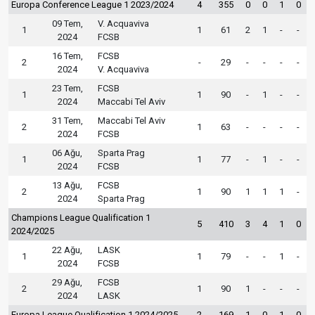
Europa Conference League 1 2023/2024
4
355
0
0
1
0
09 Tem,
V. Acquaviva
1
1
61
2
1
-
-
2024
FCSB
16 Tem,
FCSB
2
-
29
-
-
-
-
2024
V. Acquaviva
23 Tem,
FCSB
1
1
90
-
1
-
-
2024
Maccabi Tel Aviv
31 Tem,
Maccabi Tel Aviv
2
1
63
-
-
-
-
2024
FCSB
06 Ağu,
Sparta Prag
1
1
77
-
1
-
-
2024
FCSB
13 Ağu,
FCSB
2
1
90
1
1
1
-
2024
Sparta Prag
Champions League Qualification 1
5
410
3
4
1
0
2024/2025
22 Ağu,
LASK
1
1
79
-
-
1
-
2024
FCSB
29 Ağu,
FCSB
2
1
90
1
-
-
-
2024
LASK
Europa League Qualification 1 2024/2025
2
169
1
0
1
0