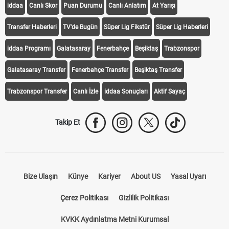
iddaa
Canlı Skor
Puan Durumu
Canlı Anlatım
At Yarışı
Transfer Haberleri
TV'de Bugün
Süper Lig Fikstür
Süper Lig Haberleri
iddaa Programı
Galatasaray
Fenerbahçe
Beşiktaş
Trabzonspor
Galatasaray Transfer
Fenerbahçe Transfer
Beşiktaş Transfer
Trabzonspor Transfer
Canlı İzle
iddaa Sonuçları
Aktif Sayaç
Takip Et
Bize Ulaşın
Künye
Kariyer
About US
Yasal Uyarı
Çerez Politikası
Gizlilik Politikası
KVKK Aydınlatma Metni Kurumsal