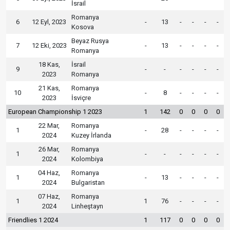
İsrail
Romanya
6
12 Eyl, 2023
-
13
-
-
-
-
Kosova
Beyaz Rusya
7
12 Eki, 2023
-
13
-
-
-
-
Romanya
18 Kas,
İsrail
9
-
-
-
-
-
-
2023
Romanya
21 Kas,
Romanya
10
-
8
-
-
-
-
2023
İsviçre
European Championship 1 2023
1
142
0
0
0
0
22 Mar,
Romanya
1
-
28
-
-
-
-
2024
Kuzey İrlanda
26 Mar,
Romanya
1
-
-
-
-
-
-
2024
Kolombiya
04 Haz,
Romanya
1
-
13
-
-
-
-
2024
Bulgaristan
07 Haz,
Romanya
1
1
76
-
-
-
-
2024
Linheştayn
Friendlies 1 2024
1
117
0
0
0
0