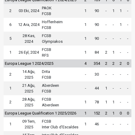
PAOK
2
03 Eki, 2024
1
90
-
1
1
-
FCSB
Hoffenheim
6
12 Ara, 2024
1
90
-
-
1
-
FCSB
28 Kas,
FCSB
5
1
90
-
-
-
-
2024
Olympiakos
FCSB
1
26 Eyl, 2024
1
84
2
1
-
-
RFS
Europa League 1 2024/2025
4
354
2
2
2
0
14 Ağu,
Drita
2
-
30
-
-
-
-
2025
FCSB
21 Ağu,
Aberdeen
1
-
44
1
-
-
-
2025
FCSB
28 Ağu,
FCSB
2
1
78
1
1
-
-
2025
Aberdeen
Europa League Qualification 1 2025/2026
1
152
2
1
0
0
09 Tem,
FCSB
1
1
46
-
-
-
-
2025
Inter Club d'Escaldes