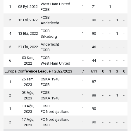
West Ham United
1
08 Eyl, 2022
1
71
-
1
-
-
FCSB
FCSB
2
15 Eyl, 2022
1
90
-
-
1
-
Anderlecht
FCSB
4
13 Eki, 2022
1
90
-
-
1
-
Silkeborg
Anderlecht
5
27 Eki, 2022
1
46
-
-
-
-
FCSB
03 Kas,
FCSB
6
-
44
-
-
-
-
2022
West Ham United
Europa Conference League 1 2022/2023
7
611
0
1
3
0
26 Tem,
CSKA 1948
1
1
87
-
-
-
-
2023
FCSB
03 Ağu,
FCSB
2
1
88
-
-
1
-
2023
CSKA 1948
10 Ağu,
FCSB
1
1
90
-
-
-
-
2023
FC Nordsjaelland
17 Ağu,
FC Nordsjaelland
2
1
90
-
-
-
-
2023
FCSB