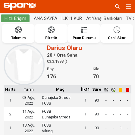
ANA SAYFA
İLK11 KUR
At Yarışı Bankoları
TV'
Hızlı Erişim
Takımım
Fikstür
Puan Durumu
Canlı Skor
Darius Olaru
28 / Orta Saha
03.3.1998 ()
Boy:
Kilo:
176
70
Hafta
Tarih
Maç
İlk11
Süre
03 Ağu,
Dunajska Streda
1
1
90
-
-
-
-
2022
FCSB
11 Ağu,
FCSB
2
1
90
-
-
-
-
2022
Dunajska Streda
18 Ağu,
FCSB
1
1
90
-
-
1
-
2022
Viking