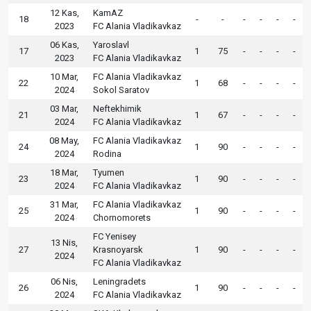
12 Kas,
KamAZ
18
-
-
-
-
-
-
2023
FC Alania Vladikavkaz
06 Kas,
Yaroslavl
17
1
75
-
-
-
-
2023
FC Alania Vladikavkaz
10 Mar,
FC Alania Vladikavkaz
22
1
68
-
-
-
-
2024
Sokol Saratov
03 Mar,
Neftekhimik
21
1
67
-
-
-
-
2024
FC Alania Vladikavkaz
08 May,
FC Alania Vladikavkaz
24
1
90
-
-
-
-
2024
Rodina
18 Mar,
Tyumen
23
1
90
-
-
-
-
2024
FC Alania Vladikavkaz
31 Mar,
FC Alania Vladikavkaz
25
1
90
-
-
-
-
2024
Chornomorets
FC Yenisey
13 Nis,
27
Krasnoyarsk
1
90
-
-
-
-
2024
FC Alania Vladikavkaz
06 Nis,
Leningradets
26
1
90
-
-
-
-
2024
FC Alania Vladikavkaz