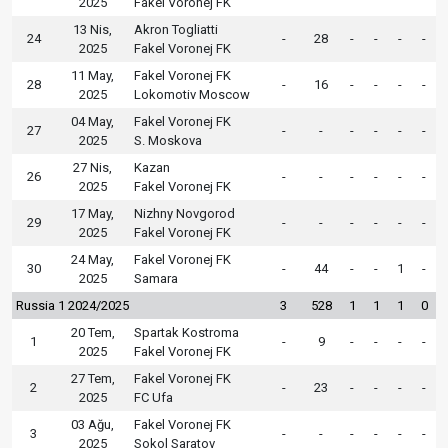
2025
Fakel Voronej FK
13 Nis,
Akron Togliatti
24
-
28
-
-
-
-
2025
Fakel Voronej FK
11 May,
Fakel Voronej FK
28
-
16
-
-
-
-
2025
Lokomotiv Moscow
04 May,
Fakel Voronej FK
27
-
-
-
-
-
-
2025
S. Moskova
27 Nis,
Kazan
26
-
-
-
-
-
-
2025
Fakel Voronej FK
17 May,
Nizhny Novgorod
29
-
-
-
-
-
-
2025
Fakel Voronej FK
24 May,
Fakel Voronej FK
30
-
44
-
-
1
-
2025
Samara
Russia 1 2024/2025
3
528
1
1
1
0
20 Tem,
Spartak Kostroma
1
-
9
-
-
-
-
2025
Fakel Voronej FK
27 Tem,
Fakel Voronej FK
2
-
23
-
-
-
-
2025
FC Ufa
03 Ağu,
Fakel Voronej FK
3
-
-
-
-
-
-
2025
Sokol Saratov