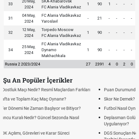
20 May,
SKA-Khabarovsk
33
1
90
1
-
-
-
2024
FC Alania Vladikavkaz
04 May,
FC Alania Vladikavkaz
31
-
21
-
-
-
-
2024
Yaroslavl
12 May,
Torpedo Moscow
32
1
90
-
-
-
-
2024
FC Alania Vladikavkaz
FC Alania Vladikavkaz
25 May,
34
Dynamo
1
90
-
-
-
-
2024
Makhachkala
Russia 2 2023/2024
27
2391
4
0
2
0
Şu An Popüler İçerikler
Puan Durumunda AG, OM ve Diğer Kısaltmalar Ne Anlama Gelir?
Skor Ne Demek? Sporda Skor ve Sonuç Kavramları
Futbol Nasıl Oynanır? Temel Futbol Kuralları
Deplasman Golü Kuralı Nedir? Hangi Organizasyonlarda
Uygulanıyor?
DGS Sonuçları Ne Zaman Açıklanacak 2026? ÖSYM Sonuç