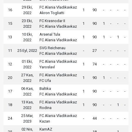
29 Eki,
FC Alania Vladikavkaz
16
1
90
-
-
-
-
2022
Akron Togliatti
23 Eki,
FC Krasnodar II
15
1
90
1
-
-
-
2022
FC Alania Vladikavkaz
10 Eki,
Arsenal Tula
13
1
90
1
-
1
-
2022
FC Alania Vladikavkaz
SVG Reichenau
11
25 Eyl, 2022
-
27
-
-
-
-
FC Alania Vladikavkaz
01 Eki,
FC Alania Vladikavkaz
12
1
74
-
-
-
-
2022
Yaroslavl
27 Kas,
FC Alania Vladikavkaz
20
1
90
1
-
-
-
2022
FC Ufa
06 Kas,
Baltika
17
1
90
-
-
-
-
2022
FC Alania Vladikavkaz
13 Kas,
FC Alania Vladikavkaz
18
1
90
-
-
1
-
2022
Rodina
25 Mar,
FC Alania Vladikavkaz
24
-
44
-
-
-
-
2023
Kazan
02 Nis,
KamAZ
25
-
18
-
-
1
-