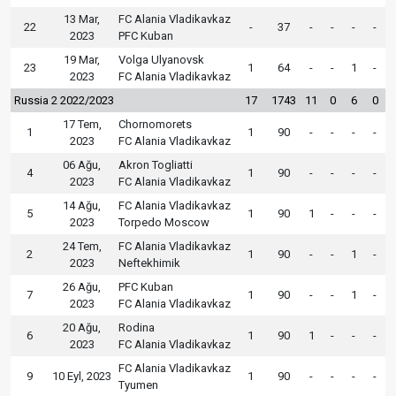
13 Mar,
FC Alania Vladikavkaz
22
-
37
-
-
-
-
2023
PFC Kuban
19 Mar,
Volga Ulyanovsk
23
1
64
-
-
1
-
2023
FC Alania Vladikavkaz
Russia 2 2022/2023
17
1743
11
0
6
0
17 Tem,
Chornomorets
1
1
90
-
-
-
-
2023
FC Alania Vladikavkaz
06 Ağu,
Akron Togliatti
4
1
90
-
-
-
-
2023
FC Alania Vladikavkaz
14 Ağu,
FC Alania Vladikavkaz
5
1
90
1
-
-
-
2023
Torpedo Moscow
24 Tem,
FC Alania Vladikavkaz
2
1
90
-
-
1
-
2023
Neftekhimik
26 Ağu,
PFC Kuban
7
1
90
-
-
1
-
2023
FC Alania Vladikavkaz
20 Ağu,
Rodina
6
1
90
1
-
-
-
2023
FC Alania Vladikavkaz
FC Alania Vladikavkaz
9
10 Eyl, 2023
1
90
-
-
-
-
Tyumen