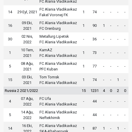
FC Alania Vladikavkaz
FC Alania Vladikavkaz
14
29 Eyl, 2021
1
74
-
-
-
-
Fakel Voronej FK
09 Eki,
FC Alania Vladikavkaz
16
1
90
1
-
-
-
2021
FC Orenburg
02 Nis,
Metallurg Lipetsk
30
-
36
-
-
-
-
2022
FC Alania Vladikavkaz
10 Tem,
KamAZ
1
1
73
-
-
-
-
2021
FC Alania Vladikavkaz
08 Ağu,
FC Alania Vladikavkaz
5
1
77
-
-
-
-
2021
PFC Kuban
03 Eki,
Tom Tomsk
15
1
74
-
-
1
-
2021
FC Alania Vladikavkaz
Russia 2 2021/2022
15
1231
4
0
2
0
07 Ağu,
FC Ufa
4
-
44
-
-
-
-
2022
FC Alania Vladikavkaz
14 Ağu,
FC Alania Vladikavkaz
5
-
44
-
-
-
-
2022
Neftekhimik
16 Eki,
FC Alania Vladikavkaz
14
1
87
1
-
1
-
2022
SKA-Khabarovsk