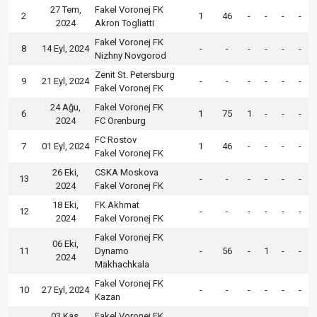
27 Tem,
Fakel Voronej FK
2
1
46
-
-
-
-
2024
Akron Togliatti
Fakel Voronej FK
8
14 Eyl, 2024
-
-
-
-
-
-
Nizhny Novgorod
Zenit St. Petersburg
9
21 Eyl, 2024
-
-
-
-
-
-
Fakel Voronej FK
24 Ağu,
Fakel Voronej FK
6
1
75
1
-
-
-
2024
FC Orenburg
FC Rostov
7
01 Eyl, 2024
1
46
-
-
-
-
Fakel Voronej FK
26 Eki,
CSKA Moskova
13
-
-
-
-
-
-
2024
Fakel Voronej FK
18 Eki,
FK Akhmat
12
-
-
-
-
-
-
2024
Fakel Voronej FK
Fakel Voronej FK
06 Eki,
11
Dynamo
-
56
-
1
-
-
2024
Makhachkala
Fakel Voronej FK
10
27 Eyl, 2024
-
-
-
-
-
-
Kazan
03 Kas,
Fakel Voronej FK