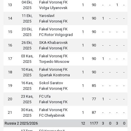
04 Eki,
Fakel Voronej FK
13
1
90
-
-
1
-
2025
Volga Ulyanovsk
11 Eki,
Yaroslavl
14
1
90
1
-
-
-
2025
Fakel Voronej FK
20 Eki,
Fakel Voronej FK
15
1
90
-
-
-
-
2025
FC Rotor Volgograd
26 Eki,
SKA-Khabarovsk
16
1
90
-
-
-
-
2025
Fakel Voronej FK
03 Kas,
Fakel Voronej FK
17
1
90
1
-
-
-
2025
Torpedo Moscow
10 Kas,
Fakel Voronej FK
18
1
90
-
-
-
-
2025
Spartak Kostroma
16 Kas,
Sokol Saratov
19
1
85
-
-
-
-
2025
Fakel Voronej FK
23 Kas,
FC Ufa
20
1
77
1
-
-
-
2025
Fakel Voronej FK
30 Kas,
Fakel Voronej FK
21
1
87
-
-
-
-
2025
FC Chelyabinsk
Russia 2 2025/2026
12
1177
3
0
3
0