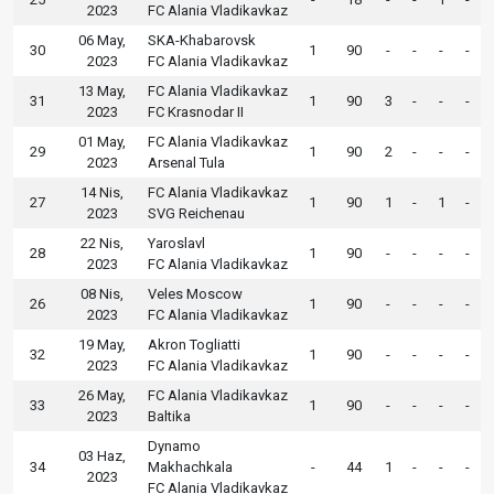
2023
FC Alania Vladikavkaz
06 May,
SKA-Khabarovsk
30
1
90
-
-
-
-
2023
FC Alania Vladikavkaz
13 May,
FC Alania Vladikavkaz
31
1
90
3
-
-
-
2023
FC Krasnodar II
01 May,
FC Alania Vladikavkaz
29
1
90
2
-
-
-
2023
Arsenal Tula
14 Nis,
FC Alania Vladikavkaz
27
1
90
1
-
1
-
2023
SVG Reichenau
22 Nis,
Yaroslavl
28
1
90
-
-
-
-
2023
FC Alania Vladikavkaz
08 Nis,
Veles Moscow
26
1
90
-
-
-
-
2023
FC Alania Vladikavkaz
19 May,
Akron Togliatti
32
1
90
-
-
-
-
2023
FC Alania Vladikavkaz
26 May,
FC Alania Vladikavkaz
33
1
90
-
-
-
-
2023
Baltika
Dynamo
03 Haz,
34
Makhachkala
-
44
1
-
-
-
2023
FC Alania Vladikavkaz