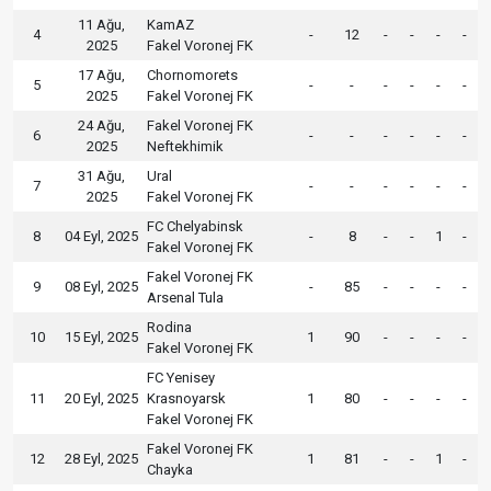
11 Ağu,
KamAZ
4
-
12
-
-
-
-
2025
Fakel Voronej FK
17 Ağu,
Chornomorets
5
-
-
-
-
-
-
2025
Fakel Voronej FK
24 Ağu,
Fakel Voronej FK
6
-
-
-
-
-
-
2025
Neftekhimik
31 Ağu,
Ural
7
-
-
-
-
-
-
2025
Fakel Voronej FK
FC Chelyabinsk
8
04 Eyl, 2025
-
8
-
-
1
-
Fakel Voronej FK
Fakel Voronej FK
9
08 Eyl, 2025
-
85
-
-
-
-
Arsenal Tula
Rodina
10
15 Eyl, 2025
1
90
-
-
-
-
Fakel Voronej FK
FC Yenisey
11
20 Eyl, 2025
Krasnoyarsk
1
80
-
-
-
-
Fakel Voronej FK
Fakel Voronej FK
12
28 Eyl, 2025
1
81
-
-
1
-
Chayka