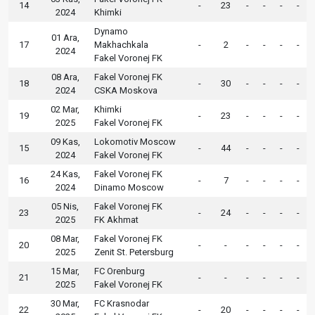
14
-
23
-
-
-
-
2024
Khimki
Dynamo
01 Ara,
17
Makhachkala
-
2
-
-
-
-
2024
Fakel Voronej FK
08 Ara,
Fakel Voronej FK
18
-
30
-
-
-
-
2024
CSKA Moskova
02 Mar,
Khimki
19
-
23
-
-
-
-
2025
Fakel Voronej FK
09 Kas,
Lokomotiv Moscow
15
-
44
-
-
-
-
2024
Fakel Voronej FK
24 Kas,
Fakel Voronej FK
16
-
7
-
-
-
-
2024
Dinamo Moscow
05 Nis,
Fakel Voronej FK
23
-
24
-
-
-
-
2025
FK Akhmat
08 Mar,
Fakel Voronej FK
20
-
-
-
-
-
-
2025
Zenit St. Petersburg
15 Mar,
FC Orenburg
21
-
-
-
-
-
-
2025
Fakel Voronej FK
30 Mar,
FC Krasnodar
22
-
20
-
-
-
-