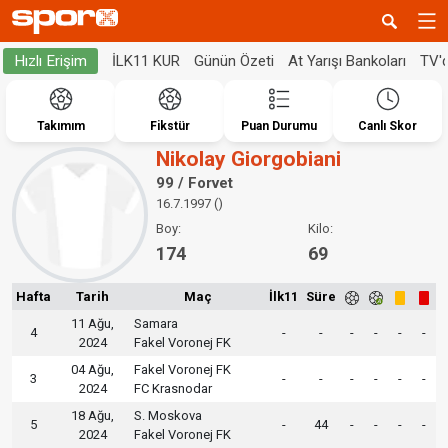
İLK11 KUR
Günün Özeti
At Yarışı Bankoları
TV'
Hızlı Erişim
Takımım
Fikstür
Puan Durumu
Canlı Skor
Nikolay Giorgobiani
99 / Forvet
16.7.1997 ()
Boy:
Kilo:
174
69
Hafta
Tarih
Maç
İlk11
Süre
11 Ağu,
Samara
4
-
-
-
-
-
-
2024
Fakel Voronej FK
04 Ağu,
Fakel Voronej FK
3
-
-
-
-
-
-
2024
FC Krasnodar
18 Ağu,
S. Moskova
5
-
44
-
-
-
-
2024
Fakel Voronej FK