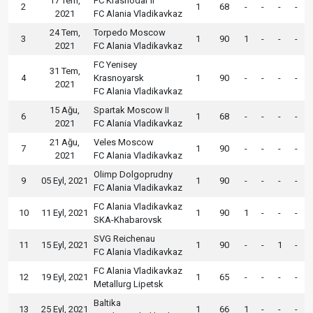
17 Tem,
FC Krasnodar II
2
1
68
-
-
-
-
2021
FC Alania Vladikavkaz
24 Tem,
Torpedo Moscow
3
1
90
1
-
-
-
2021
FC Alania Vladikavkaz
FC Yenisey
31 Tem,
4
Krasnoyarsk
1
90
-
-
-
-
2021
FC Alania Vladikavkaz
15 Ağu,
Spartak Moscow II
6
1
68
-
-
-
-
2021
FC Alania Vladikavkaz
21 Ağu,
Veles Moscow
7
1
90
-
-
-
-
2021
FC Alania Vladikavkaz
Olimp Dolgoprudny
9
05 Eyl, 2021
1
90
-
-
-
-
FC Alania Vladikavkaz
FC Alania Vladikavkaz
10
11 Eyl, 2021
1
90
1
-
-
-
SKA-Khabarovsk
SVG Reichenau
11
15 Eyl, 2021
1
90
-
-
1
-
FC Alania Vladikavkaz
FC Alania Vladikavkaz
12
19 Eyl, 2021
1
65
-
-
-
-
Metallurg Lipetsk
Baltika
13
25 Eyl, 2021
1
66
1
-
-
-