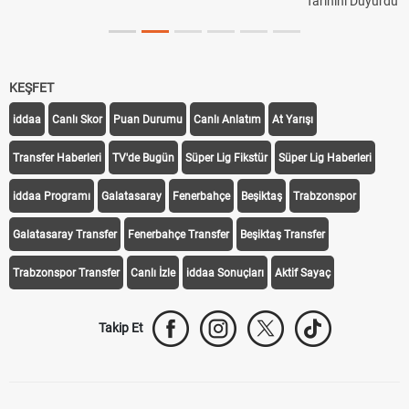
Tarihini Duyurdu
KEŞFET
iddaa
Canlı Skor
Puan Durumu
Canlı Anlatım
At Yarışı
Transfer Haberleri
TV'de Bugün
Süper Lig Fikstür
Süper Lig Haberleri
iddaa Programı
Galatasaray
Fenerbahçe
Beşiktaş
Trabzonspor
Galatasaray Transfer
Fenerbahçe Transfer
Beşiktaş Transfer
Trabzonspor Transfer
Canlı İzle
iddaa Sonuçları
Aktif Sayaç
Takip Et