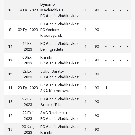
Dynamo
10
18 Eyl, 2023
Makhachkala
1
90
-
-
-
-
FC Alania Vladikavkaz
FC Alania Vladikavkaz
8
02 Eyl, 2023
FC Yenisey
1
90
-
-
-
-
Krasnoyarsk
14 Eki,
FC Alania Vladikavkaz
14
1
90
-
-
-
-
2023
Leningradets
09 Eki,
Khimki
13
1
90
-
-
-
-
2023
FC Alania Vladikavkaz
02 Eki,
Sokol Saratov
12
1
90
-
-
-
-
2023
FC Alania Vladikavkaz
FC Alania Vladikavkaz
11
23 Eyl, 2023
1
90
1
-
-
-
SKA-Khabarovsk
27 Eki,
FC Alania Vladikavkaz
16
1
90
-
-
-
-
2023
Arsenal Tula
22 Eki,
SVG Reichenau
15
1
90
-
-
-
-
2023
FC Alania Vladikavkaz
20 Kas,
FC Alania Vladikavkaz
19
1
90
-
-
-
-
2023
Khimki