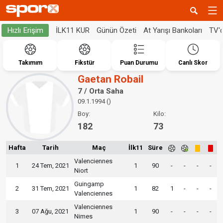
İLK11 KUR
Günün Özeti
At Yarışı Bankoları
TV'
Hızlı Erişim
Takımım
Fikstür
Puan Durumu
Canlı Skor
Gaetan Robail
7 / Orta Saha
09.1.1994 ()
Boy:
Kilo:
182
73
Hafta
Tarih
Maç
İlk11
Süre
Valenciennes
1
24 Tem, 2021
1
90
-
-
-
-
Niort
Guingamp
2
31 Tem, 2021
1
82
1
-
-
-
Valenciennes
Valenciennes
3
07 Ağu, 2021
1
90
-
-
-
-
Nimes