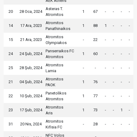
AEK Athens
Asteras T.
20
28 Oca, 2024
1
67
-
-
-
-
Atromitos
Atromitos
14
17 Ara, 2023
1
88
1
-
-
-
Panathinaikos
Atromitos
15
21 Ara, 2023
-
22
-
-
-
-
Olympiakos
Panserraikos FC
24
24 Şub, 2024
1
60
-
-
-
-
Atromitos
Atromitos
25
28 Şub, 2024
-
-
-
-
-
-
Lamia
Atromitos
21
04 Şub, 2024
1
76
-
-
-
-
PAOK
Panetolikos
22
10 Şub, 2024
1
77
-
-
-
-
Atromitos
Atromitos
23
17 Şub, 2024
1
73
-
-
1
-
Aris
Atromitos
31
20 Nis, 2024
-
28
-
-
-
-
Kifisia FC
NFC Volos