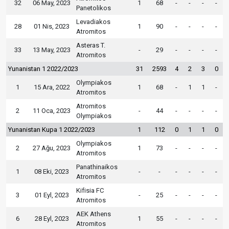
32
06 May, 2023
1
68
-
-
-
-
Panetolikos
Levadiakos
28
01 Nis, 2023
1
90
-
-
-
-
Atromitos
Asteras T.
33
13 May, 2023
-
29
-
-
-
-
Atromitos
Yunanistan 1 2022/2023
31
2593
4
2
3
0
Olympiakos
1
15 Ara, 2022
1
68
-
1
1
-
Atromitos
Atromitos
2
11 Oca, 2023
-
44
-
-
-
-
Olympiakos
Yunanistan Kupa 1 2022/2023
1
112
0
1
1
0
Olympiakos
2
27 Ağu, 2023
1
73
-
-
-
-
Atromitos
Panathinaikos
1
08 Eki, 2023
-
-
-
-
-
-
Atromitos
Kifisia FC
3
01 Eyl, 2023
-
25
-
-
-
-
Atromitos
AEK Athens
6
28 Eyl, 2023
1
55
-
-
-
-
Atromitos