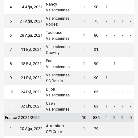
Nancy
4
14 Ağu, 2021
1
90
1
-
-
-
Valenciennes
Valenciennes
5
21 Ağu, 2021
1
75
-
1
1
-
Rodez
Toulouse
6
28 Ağu, 2021
1
80
-
-
-
-
Valenciennes
Valenciennes
7
11 Eyl, 2021
-
31
-
-
-
-
Quevilly
Pau
8
18 Eyl, 2021
1
90
-
1
-
-
Valenciennes
Valenciennes
9
21 Eyl, 2021
1
90
1
-
-
-
SC Bastia
Dijon
10
24 Eyl, 2021
1
85
-
-
-
-
Valenciennes
Caen
11
02 Eki, 2021
1
83
1
-
1
-
Valenciennes
France 2 2021/2022
10
886
4
2
2
0
Atromitos
1
20 Ağu, 2022
1
79
-
-
-
-
OFI Crete