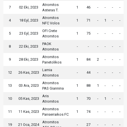
Atromitos
7
02 Eki, 2023
1
46
-
-
-
-
Asteras T.
Atromitos
4
18 Eyl, 2023
1
71
-
1
-
-
NFC Volos
OFI Crete
5
23 Eyl, 2023
1
75
-
-
-
-
Atromitos
PAOK
8
22 Eki, 2023
-
-
-
-
-
-
Atromitos
Atromitos
9
28 Eki, 2023
1
84
2
-
-
-
Panetolikos
Lamia
12
26 Kas, 2023
-
44
-
-
-
-
Atromitos
Atromitos
13
03 Ara, 2023
1
88
1
-
-
-
PAS Giannina
Aris
10
05 Kas, 2023
1
70
-
1
-
-
Atromitos
Atromitos
11
11 Kas, 2023
1
74
-
-
-
-
Panserraikos FC
Atromitos
19
21 Oca, 2024
-
27
-
-
-
-