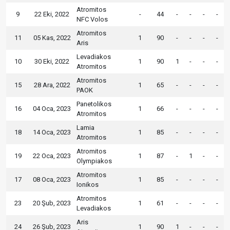
Atromitos
9
22 Eki, 2022
-
44
-
-
-
-
NFC Volos
Atromitos
11
05 Kas, 2022
1
90
-
-
-
-
Aris
Levadiakos
10
30 Eki, 2022
1
90
1
-
-
-
Atromitos
Atromitos
15
28 Ara, 2022
1
65
-
-
-
-
PAOK
Panetolikos
16
04 Oca, 2023
1
66
-
-
-
-
Atromitos
Lamia
18
14 Oca, 2023
1
85
-
-
-
-
Atromitos
Atromitos
19
22 Oca, 2023
1
87
-
1
-
-
Olympiakos
Atromitos
17
08 Oca, 2023
1
85
-
-
-
-
Ionikos
Atromitos
23
20 Şub, 2023
1
61
-
-
-
-
Levadiakos
Aris
24
26 Şub, 2023
1
90
1
-
-
-