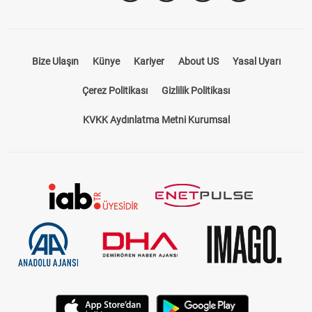
Takip Et
Bize Ulaşın
Künye
Kariyer
About US
Yasal Uyarı
Çerez Politikası
Gizlilik Politikası
KVKK Aydınlatma Metni Kurumsal