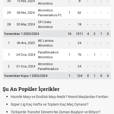
30
13 Nis, 2024
-
8
-
-
-
-
Atromitos
Atromitos
29
06 Nis, 2024
1
62
-
-
-
-
Panserraikos FC
OFI Crete
28
30 Mar, 2024
-
18
-
-
-
-
Atromitos
Yunanistan 1 2023/2024
16
1311
4
2
1
0
AE Larissa
1
06 Ara, 2023
-
24
-
-
-
-
Atromitos
Panathinaikos
1
24 Oca, 2024
1
76
-
1
-
-
Atromitos
Atromitos
2
31 Oca, 2024
-
24
-
-
-
-
Panathinaikos
Yunanistan Kupa 1 2023/2024
1
124
0
1
0
0
Şu An Popüler İçerikler
zırlık Maçı ve Dostluk Maçı Nedir? Resmî Maçlardan Farkları
Puan
üper Lig Kaç Hafta ve Toplam Kaç Maç Oynanır?
Skor
rkiye'de Transfer Dönemi Ne Zaman Başlıyor ve Bitiyor?
Futbo