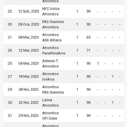
Atromitos
NFC Volos
22
12 Şub, 2023
1
90
-
-
-
-
Atromitos
PAS Giannina
20
28 Oca, 2023
1
90
-
-
-
-
Atromitos
Atromitos
21
08 Mar, 2023
1
65
-
-
-
-
AEK Athens
Atromitos
26
12 Mar, 2023
1
71
-
-
-
-
Panathinaikos
Asteras T.
25
04 Mar, 2023
1
90
1
-
-
-
Atromitos
Atromitos
27
18 Mar, 2023
1
90
-
-
1
-
Ionikos
Atromitos
29
08 Nis, 2023
1
90
-
-
-
-
PAS Giannina
Lamia
30
22 Nis, 2023
1
90
-
-
1
-
Atromitos
Atromitos
31
29 Nis, 2023
1
90
-
-
-
-
OFI Crete
Atromitos