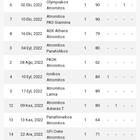
Olympiakos
6
02 Eki, 2022
1
90
-
-
1
-
Atromitos
Atromitos
7
10 Eki, 2022
1
90
-
-
-
-
PAS Giannina
AEK Athens
8
16 Eki, 2022
1
79
-
-
-
-
Atromitos
Atromitos
3
04 Eyl, 2022
1
80
-
-
-
-
Panetolikos
PAOK
2
28 Ağu, 2022
1
62
-
-
-
-
Atromitos
Ionikos
4
10 Eyl, 2022
1
84
1
-
-
-
Atromitos
Atromitos
5
17 Eyl, 2022
1
89
-
-
-
-
Lamia
Atromitos
12
09 Kas, 2022
1
89
-
1
-
-
Asteras T.
Panathinaikos
13
13 Kas, 2022
1
64
-
-
-
-
Atromitos
OFI Crete
14
22 Ara, 2022
1
71
-
-
-
-
Atromitos