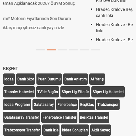
Kralove BJK link
Hradec Kralove Beşiktaş ücretsiz izle, Hradec Kralove BJK maçı
canlı linki
Hradec Kralove - Beşiktaş maçı şifresiz izle canlı S Sport Plus
linki
Hradec Kralove - Beşiktaş maçı şifresiz izle canlı tv100 linki
KEŞFET
iddaa
Canlı Skor
Puan Durumu
Canlı Anlatım
At Yarışı
Transfer Haberleri
TV'de Bugün
Süper Lig Fikstür
Süper Lig Haberleri
iddaa Programı
Galatasaray
Fenerbahçe
Beşiktaş
Trabzonspor
Galatasaray Transfer
Fenerbahçe Transfer
Beşiktaş Transfer
Trabzonspor Transfer
Canlı İzle
iddaa Sonuçları
Aktif Sayaç