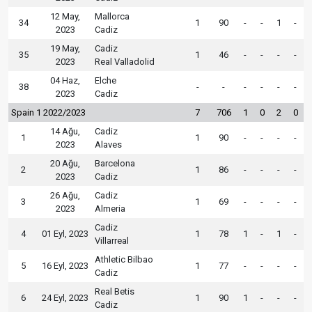
12 May,
Mallorca
34
1
90
-
-
1
-
2023
Cadiz
19 May,
Cadiz
35
1
46
-
-
-
-
2023
Real Valladolid
04 Haz,
Elche
38
-
-
-
-
-
-
2023
Cadiz
Spain 1 2022/2023
7
706
1
0
2
0
14 Ağu,
Cadiz
1
1
90
-
-
-
-
2023
Alaves
20 Ağu,
Barcelona
2
1
86
-
-
-
-
2023
Cadiz
26 Ağu,
Cadiz
3
1
69
-
-
-
-
2023
Almeria
Cadiz
4
01 Eyl, 2023
1
78
1
-
1
-
Villarreal
Athletic Bilbao
5
16 Eyl, 2023
1
77
-
-
-
-
Cadiz
Real Betis
6
24 Eyl, 2023
1
90
1
-
-
-
Cadiz