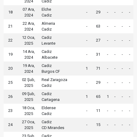
2024
Cadiz
07 Ara,
Elche
18
-
29
-
-
-
-
2024
Cadiz
22 Ara,
Almeria
21
-
63
-
-
-
-
2024
Cadiz
12 Oca,
Cadiz
22
-
27
-
-
-
-
2025
Levante
14 Ara,
Cadiz
19
-
31
-
-
-
-
2024
Albacete
19 Ara,
Cadiz
20
1
71
-
-
-
-
2024
Burgos CF
02 Şub,
Real Zaragoza
25
-
29
-
-
-
-
2025
Cadiz
09 Şub,
Cadiz
26
1
65
1
-
-
-
2025
Cartagena
18 Oca,
Eldense
23
-
11
-
-
-
-
2025
Cadiz
27 Oca,
Cadiz
24
-
15
-
-
-
-
2025
CD Mirandes
23 Şub,
Cadiz