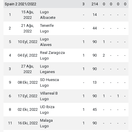
Spain 2 2021/2022
3
214
0
0
0
0
15 Ağu,
Lugo
1
-
14
-
-
-
-
2022
Albacete
21 Ağu,
Tenerife
2
-
44
-
-
-
-
2022
Lugo
Lugo
5
10 Eyl, 2022
1
90
1
-
-
-
Alaves
Real Zaragoza
4
04 Eyl, 2022
1
90
2
-
-
-
Lugo
27 Ağu,
Lugo
3
1
90
-
-
-
-
2022
Leganes
SD Huesca
9
08 Eki, 2022
-
13
-
-
-
-
Lugo
Villarreal B
6
17 Eyl, 2022
1
90
1
-
1
-
Lugo
UD Ibiza
8
02 Eki, 2022
1
45
-
-
-
-
Lugo
Malaga
11
16 Eki, 2022
1
90
-
-
-
-
Lugo