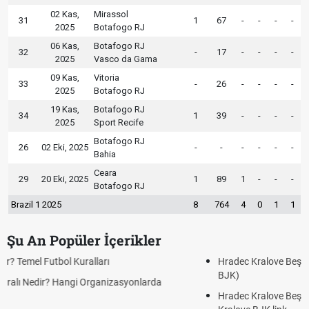
02 Kas,
Mirassol
31
1
67
-
-
-
-
2025
Botafogo RJ
06 Kas,
Botafogo RJ
32
-
17
-
-
-
-
2025
Vasco da Gama
09 Kas,
Vitoria
33
-
26
-
-
-
-
2025
Botafogo RJ
19 Kas,
Botafogo RJ
34
1
39
-
-
-
-
2025
Sport Recife
Botafogo RJ
26
02 Eki, 2025
-
-
-
-
-
-
Bahia
Ceara
29
20 Eki, 2025
1
89
1
-
-
-
Botafogo RJ
Brazil 1 2025
8
764
4
0
1
1
Şu An Popüler İçerikler
Hradec Kralove Beşiktaş CANLI İZLE ŞİFRESİZ (Hradec Kralove
BJK)
Hradec Kralove Beşiktaş maçı şifresiz S Sport Plus izle, Hradec