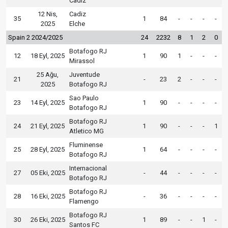
Cadiz
12 Nis,
Cadiz
35
1
84
-
-
-
-
2025
Elche
Spain 2 2024/2025
24
2232
8
1
2
0
Botafogo RJ
12
18 Eyl, 2025
1
90
1
-
-
-
Mirassol
25 Ağu,
Juventude
21
-
23
2
-
-
-
2025
Botafogo RJ
Sao Paulo
23
14 Eyl, 2025
1
90
-
-
-
-
Botafogo RJ
Botafogo RJ
24
21 Eyl, 2025
1
90
-
-
-
1
Atletico MG
Fluminense
25
28 Eyl, 2025
1
64
-
-
-
-
Botafogo RJ
Internacional
27
05 Eki, 2025
-
44
-
-
-
-
Botafogo RJ
Botafogo RJ
28
16 Eki, 2025
-
36
-
-
-
-
Flamengo
Botafogo RJ
30
26 Eki, 2025
1
89
-
-
1
-
Santos FC