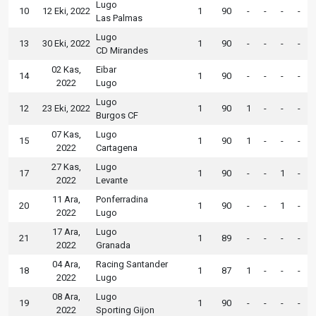
Lugo
10
12 Eki, 2022
1
90
-
-
-
-
Las Palmas
Lugo
13
30 Eki, 2022
1
90
-
-
-
-
CD Mirandes
02 Kas,
Eibar
14
1
90
-
-
-
-
2022
Lugo
Lugo
12
23 Eki, 2022
1
90
1
-
-
-
Burgos CF
07 Kas,
Lugo
15
1
90
1
-
-
-
2022
Cartagena
27 Kas,
Lugo
17
1
90
-
-
1
-
2022
Levante
11 Ara,
Ponferradina
20
1
90
-
-
1
-
2022
Lugo
17 Ara,
Lugo
21
1
89
-
-
-
-
2022
Granada
04 Ara,
Racing Santander
18
1
87
1
-
-
-
2022
Lugo
08 Ara,
Lugo
19
1
90
-
-
-
-
2022
Sporting Gijon