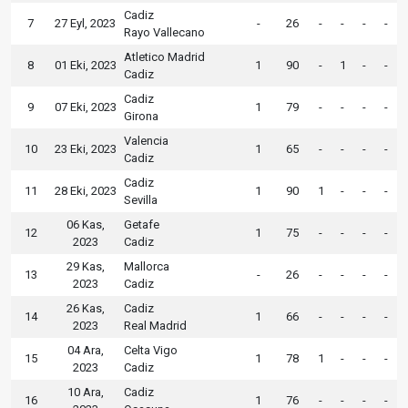
Cadiz
7
27 Eyl, 2023
-
26
-
-
-
-
Rayo Vallecano
Atletico Madrid
8
01 Eki, 2023
1
90
-
1
-
-
Cadiz
Cadiz
9
07 Eki, 2023
1
79
-
-
-
-
Girona
Valencia
10
23 Eki, 2023
1
65
-
-
-
-
Cadiz
Cadiz
11
28 Eki, 2023
1
90
1
-
-
-
Sevilla
06 Kas,
Getafe
12
1
75
-
-
-
-
2023
Cadiz
29 Kas,
Mallorca
13
-
26
-
-
-
-
2023
Cadiz
26 Kas,
Cadiz
14
1
66
-
-
-
-
2023
Real Madrid
04 Ara,
Celta Vigo
15
1
78
1
-
-
-
2023
Cadiz
10 Ara,
Cadiz
16
1
76
-
-
-
-