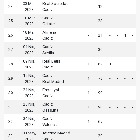
03 Mar,
Real Sociedad
24
-
12
-
-
-
-
2023
Cadiz
10 Mar,
Cadiz
25
-
23
-
-
-
-
2023
Getafe
18 Mar,
Almeria
26
-
21
-
-
1
-
2023
Cadiz
01 Nis,
Cadiz
27
-
30
-
-
-
-
2023
Sevilla
09 Nis,
Real Betis
28
1
82
1
-
-
-
2023
Cadiz
15 Nis,
Cadiz
29
1
78
-
-
-
-
2023
Real Madrid
21 Nis,
Espanyol
30
1
90
-
-
-
-
2023
Cadiz
25 Nis,
Cadiz
31
1
90
-
-
-
-
2023
Osasuna
30 Nis,
Cadiz
32
1
67
-
-
-
-
2023
Valencia
03 May,
Atletico Madrid
33
-
29
-
-
-
-
2023
Cadiz