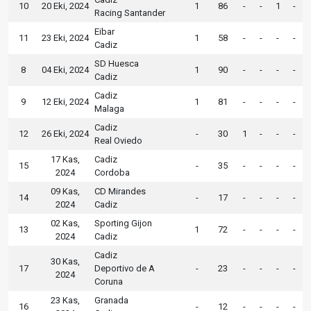
10
20 Eki, 2024
1
86
-
-
1
-
Racing Santander
Eibar
11
23 Eki, 2024
1
58
-
-
-
-
Cadiz
SD Huesca
8
04 Eki, 2024
1
90
-
-
-
-
Cadiz
Cadiz
9
12 Eki, 2024
1
81
-
-
-
-
Malaga
Cadiz
12
26 Eki, 2024
-
30
1
-
-
-
Real Oviedo
17 Kas,
Cadiz
15
-
35
-
-
-
-
2024
Cordoba
09 Kas,
CD Mirandes
14
-
17
-
-
-
-
2024
Cadiz
02 Kas,
Sporting Gijon
13
1
72
-
-
-
-
2024
Cadiz
Cadiz
30 Kas,
17
Deportivo de A
-
23
-
-
-
-
2024
Coruna
23 Kas,
Granada
16
-
12
-
-
-
-