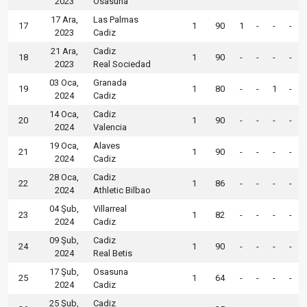
2023
Osasuna
17 Ara,
Las Palmas
17
1
90
1
-
-
-
2023
Cadiz
21 Ara,
Cadiz
18
1
90
-
-
-
-
2023
Real Sociedad
03 Oca,
Granada
19
1
80
-
-
1
-
2024
Cadiz
14 Oca,
Cadiz
20
1
90
-
-
-
-
2024
Valencia
19 Oca,
Alaves
21
1
90
-
-
-
-
2024
Cadiz
28 Oca,
Cadiz
22
1
86
-
-
-
-
2024
Athletic Bilbao
04 Şub,
Villarreal
23
1
82
-
-
-
-
2024
Cadiz
09 Şub,
Cadiz
24
1
90
-
-
-
-
2024
Real Betis
17 Şub,
Osasuna
25
1
64
-
-
-
-
2024
Cadiz
25 Şub,
Cadiz