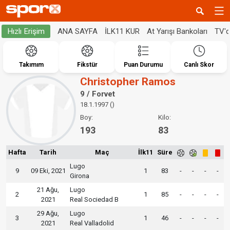
ANA SAYFA
İLK11 KUR
At Yarışı Bankoları
TV'
Hızlı Erişim
Takımım
Fikstür
Puan Durumu
Canlı Skor
Christopher Ramos
9 / Forvet
18.1.1997 ()
Boy:
Kilo:
193
83
Hafta
Tarih
Maç
İlk11
Süre
Lugo
9
09 Eki, 2021
1
83
-
-
-
-
Girona
21 Ağu,
Lugo
2
1
85
-
-
-
-
2021
Real Sociedad B
29 Ağu,
Lugo
3
1
46
-
-
-
-
2021
Real Valladolid