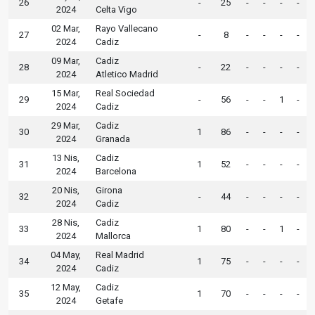
26
-
25
-
-
-
-
2024
Celta Vigo
02 Mar,
Rayo Vallecano
27
-
8
-
-
-
-
2024
Cadiz
09 Mar,
Cadiz
28
-
22
-
-
-
-
2024
Atletico Madrid
15 Mar,
Real Sociedad
29
-
56
-
-
1
-
2024
Cadiz
29 Mar,
Cadiz
30
1
86
-
-
-
-
2024
Granada
13 Nis,
Cadiz
31
1
52
-
-
-
-
2024
Barcelona
20 Nis,
Girona
32
-
44
-
-
-
-
2024
Cadiz
28 Nis,
Cadiz
33
1
80
-
-
1
-
2024
Mallorca
04 May,
Real Madrid
34
1
75
-
-
-
-
2024
Cadiz
12 May,
Cadiz
35
1
70
-
-
-
-
2024
Getafe