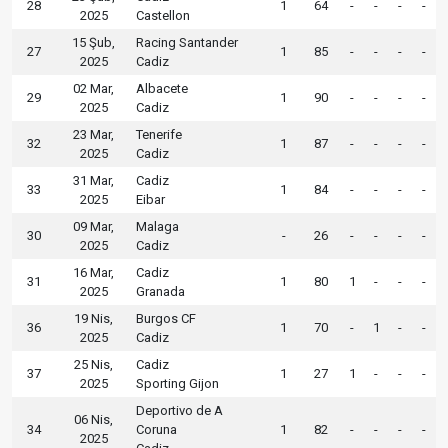
28
1
64
-
-
-
-
2025
Castellon
15 Şub,
Racing Santander
27
1
85
-
-
-
-
2025
Cadiz
02 Mar,
Albacete
29
1
90
-
-
-
-
2025
Cadiz
23 Mar,
Tenerife
32
1
87
-
-
-
-
2025
Cadiz
31 Mar,
Cadiz
33
1
84
-
-
-
-
2025
Eibar
09 Mar,
Malaga
30
-
26
-
-
-
-
2025
Cadiz
16 Mar,
Cadiz
31
1
80
1
-
-
-
2025
Granada
19 Nis,
Burgos CF
36
1
70
-
1
-
-
2025
Cadiz
25 Nis,
Cadiz
37
1
27
1
-
-
-
2025
Sporting Gijon
Deportivo de A
06 Nis,
34
Coruna
1
82
-
-
-
-
2025