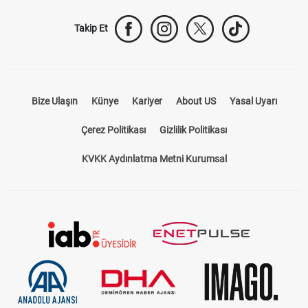
Takip Et
Bize Ulaşın
Künye
Kariyer
About US
Yasal Uyarı
Çerez Politikası
Gizlilik Politikası
KVKK Aydınlatma Metni Kurumsal