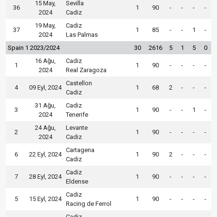
15 May,
Sevilla
36
1
90
-
-
-
-
2024
Cadiz
19 May,
Cadiz
37
1
85
-
-
1
-
2024
Las Palmas
Spain 1 2023/2024
30
2616
5
1
5
0
16 Ağu,
Cadiz
1
1
90
-
-
-
-
2024
Real Zaragoza
Castellon
4
09 Eyl, 2024
1
68
2
-
-
-
Cadiz
31 Ağu,
Cadiz
3
1
90
-
-
1
-
2024
Tenerife
24 Ağu,
Levante
2
1
90
-
-
-
-
2024
Cadiz
Cartagena
6
22 Eyl, 2024
1
90
2
-
-
-
Cadiz
Cadiz
7
28 Eyl, 2024
1
90
-
-
-
-
Eldense
Cadiz
5
15 Eyl, 2024
1
90
-
-
-
-
Racing de Ferrol
Cadiz