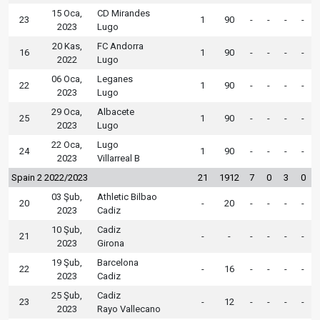
15 Oca,
CD Mirandes
23
1
90
-
-
-
-
2023
Lugo
20 Kas,
FC Andorra
16
1
90
-
-
-
-
2022
Lugo
06 Oca,
Leganes
22
1
90
-
-
-
-
2023
Lugo
29 Oca,
Albacete
25
1
90
-
-
-
-
2023
Lugo
22 Oca,
Lugo
24
1
90
-
-
-
-
2023
Villarreal B
Spain 2 2022/2023
21
1912
7
0
3
0
03 Şub,
Athletic Bilbao
20
-
20
-
-
-
-
2023
Cadiz
10 Şub,
Cadiz
21
-
-
-
-
-
-
2023
Girona
19 Şub,
Barcelona
22
-
16
-
-
-
-
2023
Cadiz
25 Şub,
Cadiz
23
-
12
-
-
-
-
2023
Rayo Vallecano