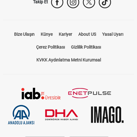
Takip Et
Bize Ulaşın
Künye
Kariyer
About US
Yasal Uyarı
Çerez Politikası
Gizlilik Politikası
KVKK Aydınlatma Metni Kurumsal