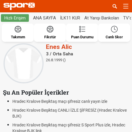
ANA SAYFA
İLK11 KUR
At Yarışı Bankoları
TV'
Hızlı Erişim
Takımım
Fikstür
Puan Durumu
Canlı Skor
Enes Alic
3 / Orta Saha
26.8.1999 ()
Şu An Popüler İçerikler
Hradec Kralove Beşiktaş maçı şifresiz canlı yayın izle
Hradec Kralove Beşiktaş CANLI İZLE ŞİFRESİZ (Hradec Kralove
BJK)
Hradec Kralove Beşiktaş maçı şifresiz S Sport Plus izle, Hradec
Kralove BJK link