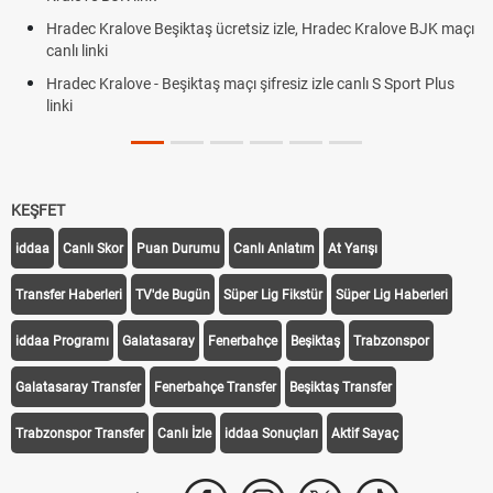
Hradec Kralove Beşiktaş ücretsiz izle, Hradec Kralove BJK maçı
canlı linki
Hradec Kralove - Beşiktaş maçı şifresiz izle canlı S Sport Plus
linki
KEŞFET
iddaa
Canlı Skor
Puan Durumu
Canlı Anlatım
At Yarışı
Transfer Haberleri
TV'de Bugün
Süper Lig Fikstür
Süper Lig Haberleri
iddaa Programı
Galatasaray
Fenerbahçe
Beşiktaş
Trabzonspor
Galatasaray Transfer
Fenerbahçe Transfer
Beşiktaş Transfer
Trabzonspor Transfer
Canlı İzle
iddaa Sonuçları
Aktif Sayaç