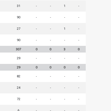
31
-
-
1
-
90
-
-
-
-
27
-
-
1
-
90
-
-
-
-
307
0
0
3
0
29
-
-
-
-
29
0
0
0
0
82
-
-
-
-
24
-
-
-
-
72
-
-
-
-
6
-
-
-
-