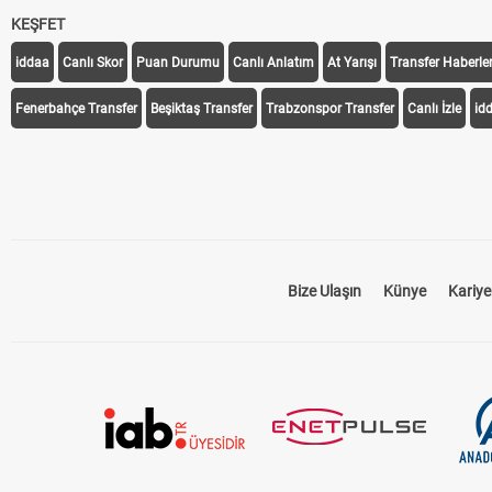
KEŞFET
iddaa
Canlı Skor
Puan Durumu
Canlı Anlatım
At Yarışı
Transfer Haberler
Fenerbahçe Transfer
Beşiktaş Transfer
Trabzonspor Transfer
Canlı İzle
id
Bize Ulaşın
Künye
Kariye