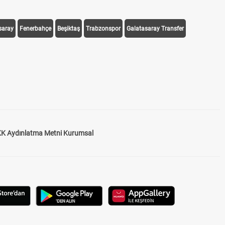
saray
Fenerbahçe
Beşiktaş
Trabzonspor
Galatasaray Transfer
K Aydınlatma Metni Kurumsal