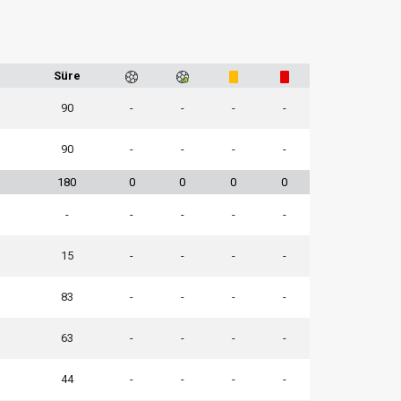
1
Süre
90
-
-
-
-
90
-
-
-
-
180
0
0
0
0
-
-
-
-
-
15
-
-
-
-
83
-
-
-
-
63
-
-
-
-
44
-
-
-
-