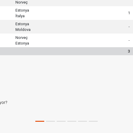
Norveç
Estonya
1
İtalya
Estonya
-
Moldova
Norveç
-
Estonya
3