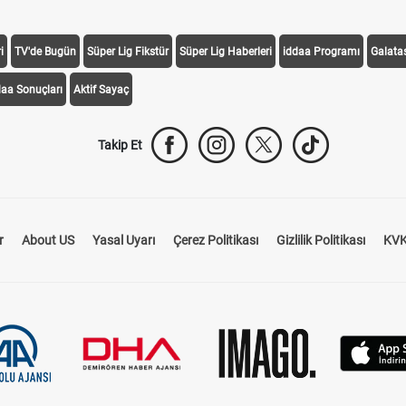
i
TV'de Bugün
Süper Lig Fikstür
Süper Lig Haberleri
iddaa Programı
Galata
daa Sonuçları
Aktif Sayaç
Takip Et
r
About US
Yasal Uyarı
Çerez Politikası
Gizlilik Politikası
KVK