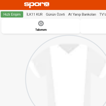
İLK11 KUR
Günün Özeti
At Yarışı Bankoları
TV'
Hızlı Erişim
Takımım