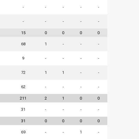
-
-
-
-
-
-
-
-
-
-
15
0
0
0
0
68
1
-
-
-
9
-
-
-
-
72
1
1
-
-
62
-
-
-
-
211
2
1
0
0
31
-
-
-
-
31
0
0
0
0
69
-
-
1
-