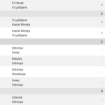
FC Noah
1
O.Ljubljana
3
O.Ljubljana
1
Kairat Almaty
Kairat Almaty
1
O.Ljubljana
2
Estonya
-
İsveç
Belçika
-
Estonya
Estonya
-
Avusturya
İsveç
-
Estonya
0
İzlanda
-
Estonya