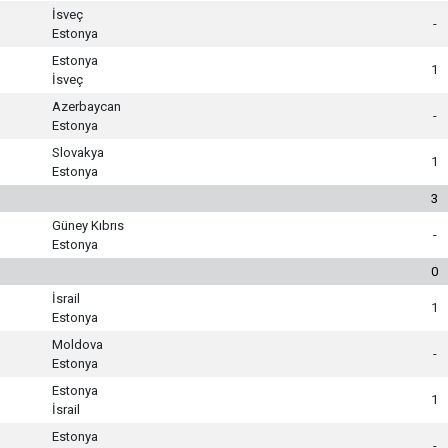
İsveç
-
Estonya
Estonya
1
İsveç
Azerbaycan
-
Estonya
Slovakya
1
Estonya
3
Güney Kıbrıs
-
Estonya
0
İsrail
1
Estonya
Moldova
-
Estonya
Estonya
1
İsrail
Estonya
-