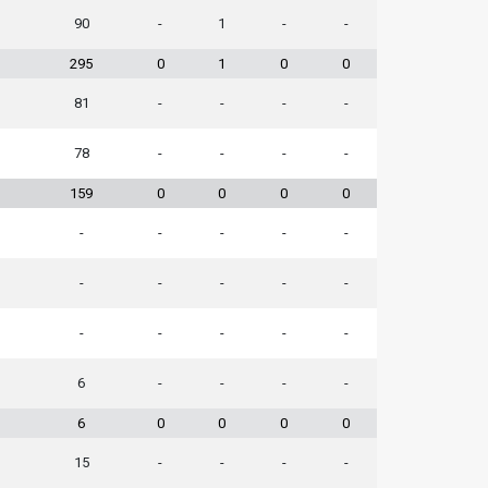
90
-
1
-
-
295
0
1
0
0
81
-
-
-
-
78
-
-
-
-
159
0
0
0
0
-
-
-
-
-
-
-
-
-
-
-
-
-
-
-
6
-
-
-
-
6
0
0
0
0
15
-
-
-
-