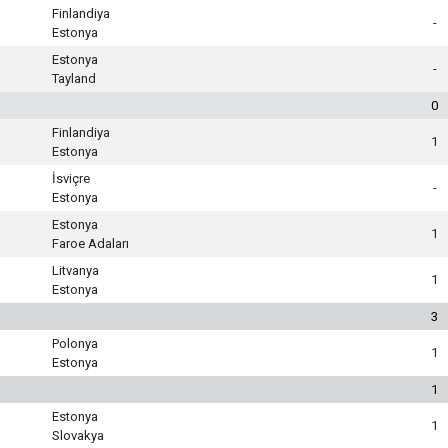
Finlandiya
-
Estonya
Estonya
-
Tayland
0
Finlandiya
1
Estonya
İsviçre
-
Estonya
Estonya
1
Faroe Adaları
Litvanya
1
Estonya
3
Polonya
1
Estonya
1
Estonya
1
Slovakya