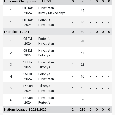
European Championship 1 2023
0
7
0
0
0
0
03 Haz,
Hırvatistan
1
-
44
-
-
-
-
2024
Kuzey Makedonya
08 Haz,
Portekiz
1
-
36
-
-
-
-
2024
Hırvatistan
Friendlies 1 2024
0
80
0
0
0
0
05 Eyl,
Portekiz
1
-
23
-
-
-
-
2024
Hırvatistan
08 Eyl,
Hırvatistan
2
-
44
-
-
-
-
2024
Polonya
12 Eki,
Hırvatistan
3
1
62
-
-
-
-
2024
İskoçya
15 Eki,
Polonya
4
-
10
-
-
-
-
2024
Hırvatistan
15 Kas,
İskoçya
5
1
65
-
-
-
-
2024
Hırvatistan
18 Kas,
Hırvatistan
6
-
32
-
-
-
-
2024
Portekiz
Nations League 1 2024/2025
2
236
0
0
0
0