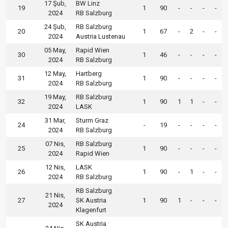
17 Şub,
BW Linz
19
1
90
-
-
-
-
2024
RB Salzburg
24 Şub,
RB Salzburg
20
1
67
-
2
-
-
2024
Austria Lustenau
05 May,
Rapid Wien
30
1
46
-
-
-
-
2024
RB Salzburg
12 May,
Hartberg
31
1
90
-
-
-
-
2024
RB Salzburg
19 May,
RB Salzburg
32
1
90
1
1
-
-
2024
LASK
31 Mar,
Sturm Graz
24
-
19
-
-
-
-
2024
RB Salzburg
07 Nis,
RB Salzburg
25
1
90
-
-
-
-
2024
Rapid Wien
12 Nis,
LASK
26
1
90
-
1
-
-
2024
RB Salzburg
RB Salzburg
21 Nis,
27
SK Austria
1
90
1
-
-
-
2024
Klagenfurt
SK Austria