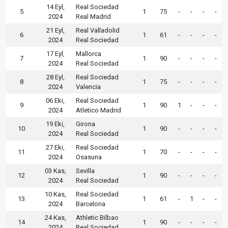
14 Eyl,
Real Sociedad
5
1
75
-
-
-
-
2024
Real Madrid
21 Eyl,
Real Valladolid
6
1
61
-
-
-
-
2024
Real Sociedad
17 Eyl,
Mallorca
7
1
90
-
-
-
-
2024
Real Sociedad
28 Eyl,
Real Sociedad
8
1
75
-
-
-
-
2024
Valencia
06 Eki,
Real Sociedad
9
1
90
1
-
-
-
2024
Atletico Madrid
19 Eki,
Girona
10
1
90
-
-
-
-
2024
Real Sociedad
27 Eki,
Real Sociedad
11
1
70
-
-
-
-
2024
Osasuna
03 Kas,
Sevilla
12
1
90
-
-
-
-
2024
Real Sociedad
10 Kas,
Real Sociedad
13
1
61
-
1
-
-
2024
Barcelona
24 Kas,
Athletic Bilbao
14
1
90
-
-
-
-
2024
Real Sociedad