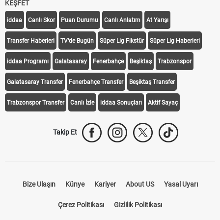
KEŞFET
iddaa
Canlı Skor
Puan Durumu
Canlı Anlatım
At Yarışı
Transfer Haberleri
TV'de Bugün
Süper Lig Fikstür
Süper Lig Haberleri
iddaa Programı
Galatasaray
Fenerbahçe
Beşiktaş
Trabzonspor
Galatasaray Transfer
Fenerbahçe Transfer
Beşiktaş Transfer
Trabzonspor Transfer
Canlı İzle
iddaa Sonuçları
Aktif Sayaç
Takip Et
Bize Ulaşın
Künye
Kariyer
About US
Yasal Uyarı
Çerez Politikası
Gizlilik Politikası