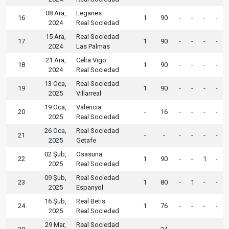
08 Ara,
Leganes
16
1
90
-
-
-
-
2024
Real Sociedad
15 Ara,
Real Sociedad
17
1
90
-
-
-
-
2024
Las Palmas
21 Ara,
Celta Vigo
18
1
90
-
-
-
-
2024
Real Sociedad
13 Oca,
Real Sociedad
19
1
90
-
-
-
-
2025
Villarreal
19 Oca,
Valencia
20
-
16
-
-
-
-
2025
Real Sociedad
26 Oca,
Real Sociedad
21
-
-
-
-
-
-
2025
Getafe
02 Şub,
Osasuna
22
1
90
-
-
1
-
2025
Real Sociedad
09 Şub,
Real Sociedad
23
1
80
-
1
-
-
2025
Espanyol
16 Şub,
Real Betis
24
1
76
-
-
-
-
2025
Real Sociedad
29 Mar,
Real Sociedad