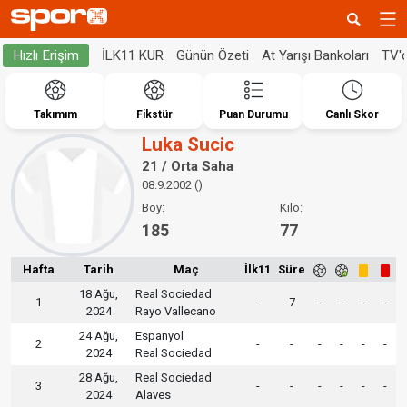
İLK11 KUR
Günün Özeti
At Yarışı Bankoları
TV'
Hızlı Erişim
Takımım
Fikstür
Puan Durumu
Canlı Skor
Luka Sucic
21 / Orta Saha
08.9.2002 ()
Boy:
Kilo:
185
77
Hafta
Tarih
Maç
İlk11
Süre
18 Ağu,
Real Sociedad
1
-
7
-
-
-
-
2024
Rayo Vallecano
24 Ağu,
Espanyol
2
-
-
-
-
-
-
2024
Real Sociedad
28 Ağu,
Real Sociedad
3
-
-
-
-
-
-
2024
Alaves