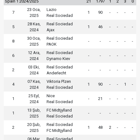
Spain 1 2024/2025
21
1797
1
2
3
0
23 Oca,
Lazio
7
1
90
-
-
-
-
2025
Real Sociedad
28 Kas,
Real Sociedad
5
1
46
-
-
-
-
2024
Ajax
30 Oca,
Real Sociedad
8
-
-
-
-
-
-
2025
PAOK
12 Ara,
Real Sociedad
6
-
-
-
-
-
-
2024
Dynamo Kiev
03 Eki,
Real Sociedad
2
-
-
-
-
-
-
2024
Anderlecht
07 Kas,
Viktoria Plzen
4
1
90
-
-
1
-
2024
Real Sociedad
25 Eyl,
Nice
1
-
21
-
-
-
-
2024
Real Sociedad
13 Şub,
FC Midtjylland
1
-
-
-
-
-
-
2025
Real Sociedad
20 Şub,
Real Sociedad
2
1
48
2
-
-
-
2025
FC Midtjylland
06 Mar,
Real Sociedad