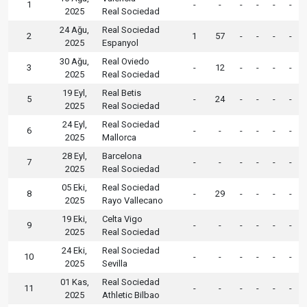
1
-
-
-
-
-
-
2025
Real Sociedad
24 Ağu,
Real Sociedad
2
1
57
-
-
-
-
2025
Espanyol
30 Ağu,
Real Oviedo
3
-
12
-
-
-
-
2025
Real Sociedad
19 Eyl,
Real Betis
5
-
24
-
-
-
-
2025
Real Sociedad
24 Eyl,
Real Sociedad
6
-
-
-
-
-
-
2025
Mallorca
28 Eyl,
Barcelona
7
-
-
-
-
-
-
2025
Real Sociedad
05 Eki,
Real Sociedad
8
-
29
-
-
-
-
2025
Rayo Vallecano
19 Eki,
Celta Vigo
9
-
-
-
-
-
-
2025
Real Sociedad
24 Eki,
Real Sociedad
10
-
-
-
-
-
-
2025
Sevilla
01 Kas,
Real Sociedad
11
-
-
-
-
-
-
2025
Athletic Bilbao