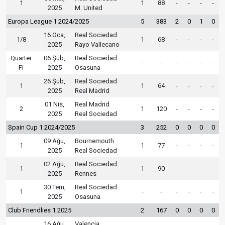
1
1
88
-
-
-
-
2025
M. United
Europa League 1 2024/2025
5
383
2
0
1
0
16 Oca,
Real Sociedad
1/8
1
68
-
-
-
-
2025
Rayo Vallecano
Quarter
06 Şub,
Real Sociedad
-
-
-
-
-
-
Fi
2025
Osasuna
26 Şub,
Real Sociedad
1
1
64
-
-
-
-
2025
Real Madrid
01 Nis,
Real Madrid
2
1
120
-
-
-
-
2025
Real Sociedad
Spain Cup 1 2024/2025
3
252
0
0
0
0
09 Ağu,
Bournemouth
1
1
77
-
-
-
-
2025
Real Sociedad
02 Ağu,
Real Sociedad
1
1
90
-
-
-
-
2025
Rennes
30 Tem,
Real Sociedad
1
-
-
-
-
-
-
2025
Osasuna
Club Friendlies 1 2025
2
167
0
0
0
0
16 Ağu,
Valencia