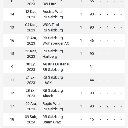
8
1
65
-
-
-
-
2023
BW Linz
12 Kas,
Austria Wien
14
1
90
-
-
-
-
2023
RB Salzburg
04 Kas,
WSG Tirol
13
1
90
-
1
-
-
2023
RB Salzburg
03 Ara,
RB Salzburg
16
1
46
-
-
-
-
2023
Wolfsberger AC
25 Kas,
RB Salzburg
15
1
90
-
-
-
-
2023
Hartberg
30 Eyl,
Austria Lustenau
9
-
31
-
-
-
-
2023
RB Salzburg
21 Eki,
RB Salzburg
11
-
44
-
-
-
-
2023
LASK
28 Eki,
RB Salzburg
12
1
90
-
-
-
-
2023
Altach
09 Ara,
Rapid Wien
17
1
90
-
2
-
-
2023
RB Salzburg
09 Şub,
RB Salzburg
18
-
15
-
-
-
-
2024
Sturm Graz