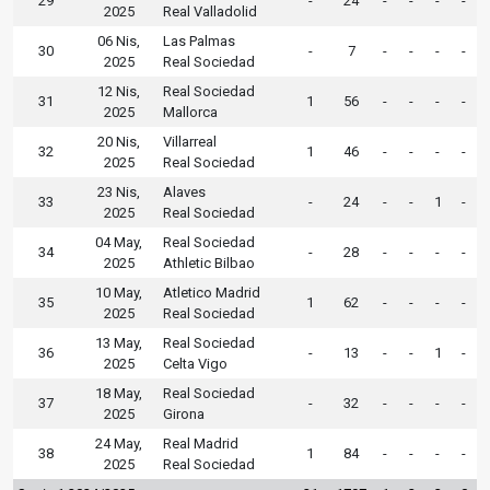
29
-
24
-
-
-
-
2025
Real Valladolid
06 Nis,
Las Palmas
30
-
7
-
-
-
-
2025
Real Sociedad
12 Nis,
Real Sociedad
31
1
56
-
-
-
-
2025
Mallorca
20 Nis,
Villarreal
32
1
46
-
-
-
-
2025
Real Sociedad
23 Nis,
Alaves
33
-
24
-
-
1
-
2025
Real Sociedad
04 May,
Real Sociedad
34
-
28
-
-
-
-
2025
Athletic Bilbao
10 May,
Atletico Madrid
35
1
62
-
-
-
-
2025
Real Sociedad
13 May,
Real Sociedad
36
-
13
-
-
1
-
2025
Celta Vigo
18 May,
Real Sociedad
37
-
32
-
-
-
-
2025
Girona
24 May,
Real Madrid
38
1
84
-
-
-
-
2025
Real Sociedad