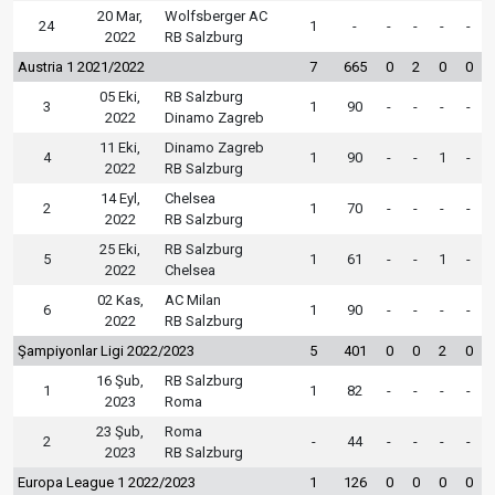
20 Mar,
Wolfsberger AC
24
1
-
-
-
-
-
2022
RB Salzburg
Austria 1 2021/2022
7
665
0
2
0
0
05 Eki,
RB Salzburg
3
1
90
-
-
-
-
2022
Dinamo Zagreb
11 Eki,
Dinamo Zagreb
4
1
90
-
-
1
-
2022
RB Salzburg
14 Eyl,
Chelsea
2
1
70
-
-
-
-
2022
RB Salzburg
25 Eki,
RB Salzburg
5
1
61
-
-
1
-
2022
Chelsea
02 Kas,
AC Milan
6
1
90
-
-
-
-
2022
RB Salzburg
Şampiyonlar Ligi 2022/2023
5
401
0
0
2
0
16 Şub,
RB Salzburg
1
1
82
-
-
-
-
2023
Roma
23 Şub,
Roma
2
-
44
-
-
-
-
2023
RB Salzburg
Europa League 1 2022/2023
1
126
0
0
0
0