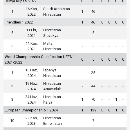
Dünya Kupası 2022
0
0
0
0
0
0
16 Kas,
Suudi Arabistan
1
1
46
-
-
-
-
2022
Hırvatistan
Friendlies 1 2022
1
46
0
0
0
0
11 Eki,
Hırvatistan
8
-
5
-
-
-
-
2021
Slovakya
11 Kas,
Malta
9
-
-
-
-
-
-
2021
Hırvatistan
World Championship Qualification UEFA 1
0
5
0
0
0
0
2021/2022
15 Haz,
İspanya
1
-
25
-
-
-
-
2024
Hırvatistan
19 Haz,
Hırvatistan
2
-
44
-
-
-
-
2024
Arnavutluk
24 Haz,
Hırvatistan
3
1
70
-
-
1
-
2024
İtalya
European Championship 1 2024
1
139
0
0
1
0
21 Kas,
Hırvatistan
10
-
7
-
-
-
-
2023
Ermenistan