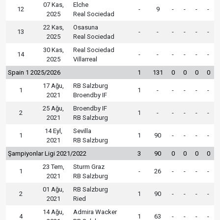
07 Kas,
Elche
12
-
9
-
-
-
-
2025
Real Sociedad
22 Kas,
Osasuna
13
-
-
-
-
-
-
2025
Real Sociedad
30 Kas,
Real Sociedad
14
-
-
-
-
-
-
2025
Villarreal
Spain 1 2025/2026
1
131
0
0
0
0
17 Ağu,
RB Salzburg
1
1
-
-
-
-
-
2021
Broendby IF
25 Ağu,
Broendby IF
2
1
-
-
-
-
-
2021
RB Salzburg
14 Eyl,
Sevilla
1
1
90
-
-
-
-
2021
RB Salzburg
Şampiyonlar Ligi 2021/2022
3
90
0
0
0
0
23 Tem,
Sturm Graz
1
-
26
-
-
-
-
2021
RB Salzburg
01 Ağu,
RB Salzburg
2
1
90
-
-
-
-
2021
Ried
14 Ağu,
Admira Wacker
4
1
63
-
-
-
-