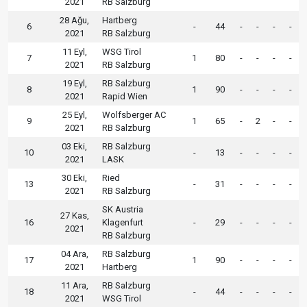
2021
RB Salzburg
28 Ağu,
Hartberg
6
-
44
-
-
-
-
2021
RB Salzburg
11 Eyl,
WSG Tirol
7
1
80
-
-
-
-
2021
RB Salzburg
19 Eyl,
RB Salzburg
8
1
90
-
-
-
-
2021
Rapid Wien
25 Eyl,
Wolfsberger AC
9
1
65
-
2
-
-
2021
RB Salzburg
03 Eki,
RB Salzburg
10
-
13
-
-
-
-
2021
LASK
30 Eki,
Ried
13
-
31
-
-
-
-
2021
RB Salzburg
SK Austria
27 Kas,
16
Klagenfurt
-
29
-
-
-
-
2021
RB Salzburg
04 Ara,
RB Salzburg
17
1
90
-
-
-
-
2021
Hartberg
11 Ara,
RB Salzburg
18
-
44
-
-
-
-
2021
WSG Tirol