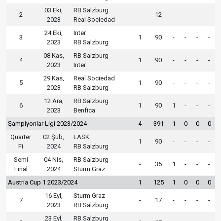
03 Eki,
RB Salzburg
2
-
12
-
-
-
-
2023
Real Sociedad
24 Eki,
Inter
3
1
90
-
-
-
-
2023
RB Salzburg
08 Kas,
RB Salzburg
4
1
90
-
-
-
-
2023
Inter
29 Kas,
Real Sociedad
5
1
90
-
-
-
-
2023
RB Salzburg
12 Ara,
RB Salzburg
6
1
90
1
-
-
-
2023
Benfica
Şampiyonlar Ligi 2023/2024
4
391
1
0
0
0
Quarter
02 Şub,
LASK
1
90
-
-
-
-
Fi
2024
RB Salzburg
Semi
04 Nis,
RB Salzburg
-
35
1
-
-
-
Final
2024
Sturm Graz
Austria Cup 1 2023/2024
1
125
1
0
0
0
16 Eyl,
Sturm Graz
7
-
17
-
-
-
-
2023
RB Salzburg
23 Eyl,
RB Salzburg