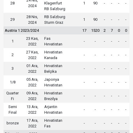
24 Nis,
28
Klagenfurt
1
90
-
-
-
-
2024
RB Salzburg
28 Nis,
RB Salzburg
29
1
90
-
-
-
-
2024
Sturm Graz
Austria 1 2023/2024
17
1520
2
7
0
0
23 Kas,
Fas
1
-
-
-
-
-
-
2022
Hırvatistan
27 Kas,
Hırvatistan
2
-
-
-
-
-
-
2022
Kanada
01 Ara,
Hırvatistan
3
-
-
-
-
-
-
2022
Belçika
05 Ara,
Japonya
1/8
-
-
-
-
-
-
2022
Hırvatistan
Quarter
09 Ara,
Hırvatistan
-
-
-
-
-
-
Fi
2022
Brezilya
Semi
13 Ara,
Arjantin
-
-
-
-
-
-
Final
2022
Hırvatistan
17 Ara,
Hırvatistan
bronze
-
-
-
-
-
-
2022
Fas