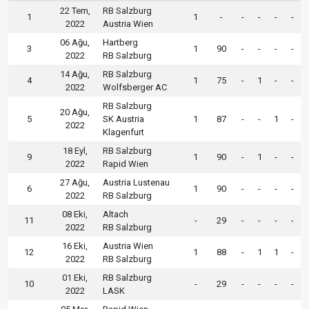
22 Tem,
RB Salzburg
1
1
-
-
-
-
-
2022
Austria Wien
06 Ağu,
Hartberg
3
1
90
-
-
-
-
2022
RB Salzburg
14 Ağu,
RB Salzburg
4
1
75
-
1
-
-
2022
Wolfsberger AC
RB Salzburg
20 Ağu,
5
SK Austria
1
87
-
-
1
-
2022
Klagenfurt
18 Eyl,
RB Salzburg
9
1
90
-
1
-
-
2022
Rapid Wien
27 Ağu,
Austria Lustenau
6
1
90
-
-
-
-
2022
RB Salzburg
08 Eki,
Altach
11
-
29
-
-
-
-
2022
RB Salzburg
16 Eki,
Austria Wien
12
1
88
-
1
1
-
2022
RB Salzburg
01 Eki,
RB Salzburg
10
-
29
-
-
-
-
2022
LASK