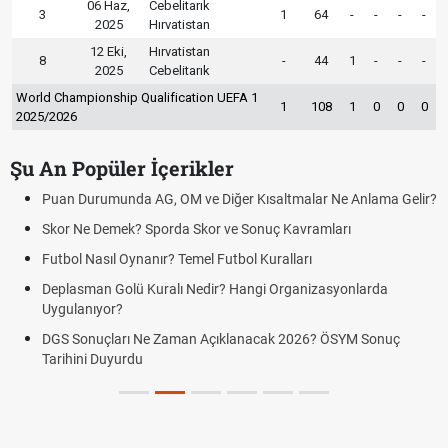
06 Haz,
Cebelitarık
3
1
64
-
-
-
-
2025
Hırvatistan
12 Eki,
Hırvatistan
8
-
44
1
-
-
-
2025
Cebelitarık
World Championship Qualification UEFA 1
1
108
1
0
0
0
2025/2026
Şu An Popüler İçerikler
Puan Durumunda AG, OM ve Diğer Kısaltmalar Ne Anlama Gelir?
Skor Ne Demek? Sporda Skor ve Sonuç Kavramları
Futbol Nasıl Oynanır? Temel Futbol Kuralları
Deplasman Golü Kuralı Nedir? Hangi Organizasyonlarda
Uygulanıyor?
DGS Sonuçları Ne Zaman Açıklanacak 2026? ÖSYM Sonuç
Tarihini Duyurdu