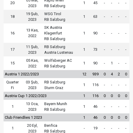
05 Mar,
Rapid Wien
20
1
45
-
-
-
-
2023
RB Salzburg
19 Şub,
WSG Tirol
18
1
63
-
-
-
-
2023
RB Salzburg
SK Austria
13 Kas,
16
Klagenfurt
1
90
-
-
-
-
2022
RB Salzburg
11 Şub,
RB Salzburg
17
1
73
-
-
-
-
2023
Austria Lustenau
05 Kas,
Wolfsberger AC
15
1
90
-
1
-
-
2022
RB Salzburg
Austria 1 2022/2023
12
939
0
4
2
0
Quarter
03 Şub,
RB Salzburg
1
116
-
-
-
-
Fi
2023
Sturm Graz
Austria Cup 1 2022/2023
1
116
0
0
0
0
13 Oca,
Bayern Munih
1
1
46
-
-
-
-
2023
RB Salzburg
Club Friendlies 1 2023
1
46
0
0
0
0
20 Eyl,
Benfica
1
-
19
-
-
-
-
2023
RB Salzburg