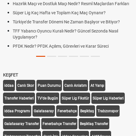
Hazırlık Maçı ve Dostluk Maçı Nedir? Resmî Maçlardan Farkları
Süper Lig Kaç Hafta ve Toplam Kaç Maç Oynanır?
Türkiye'de Transfer Dönemi Ne Zaman Başlıyor ve Bitiyor?
TFF Yabancı Oyuncu Kuralı Nedir? Güncel Sezonda Nasıl
Uygulanıyor?
PFDK Nedir? PFDK Açılımı, Görevleri ve Karar Süreci
KEŞFET
iddaa
Canlı Skor
Puan Durumu
Canlı Anlatım
At Yarışı
Transfer Haberleri
TV'de Bugün
Süper Lig Fikstür
Süper Lig Haberleri
iddaa Programı
Galatasaray
Fenerbahçe
Beşiktaş
Trabzonspor
Galatasaray Transfer
Fenerbahçe Transfer
Beşiktaş Transfer