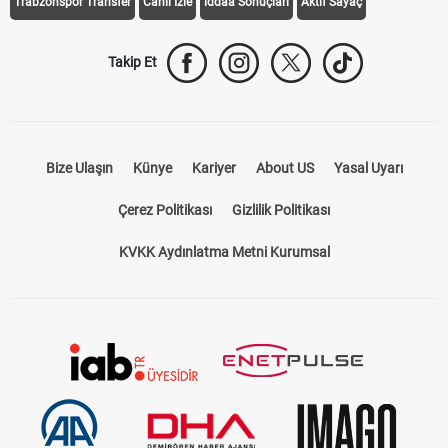
Trabzonspor Transfer
Canlı İzle
iddaa Sonuçları
Aktif Sayaç
Takip Et
Bize Ulaşın
Künye
Kariyer
About US
Yasal Uyarı
Çerez Politikası
Gizlilik Politikası
KVKK Aydınlatma Metni Kurumsal