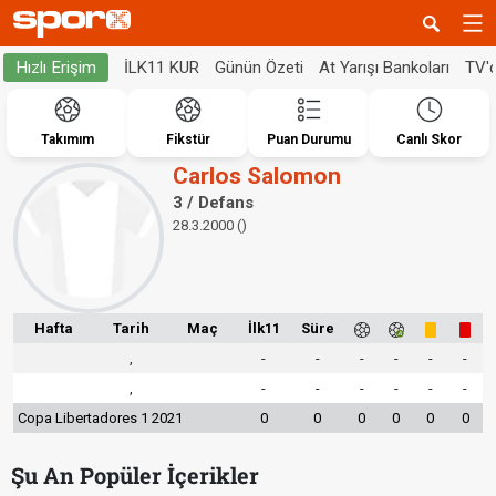
İLK11 KUR
Günün Özeti
At Yarışı Bankoları
TV'
Hızlı Erişim
Takımım
Fikstür
Puan Durumu
Canlı Skor
Carlos Salomon
3 / Defans
28.3.2000 ()
Hafta
Tarih
Maç
İlk11
Süre
,
-
-
-
-
-
-
,
-
-
-
-
-
-
Copa Libertadores 1 2021
0
0
0
0
0
0
Şu An Popüler İçerikler